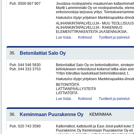
Puh. 0500 667 907
Joustava nostopalvelu maakunnan kattavimmalla 
Martti Lamminmäki Oy on nostopalveluita, eleme
erikoisnostoja tarjoava yritys. Toimialueenamme
Hakutulos löytyi yrityksen Markkinapaikka-ilmoi
ALIHANKINTAPALVELUJA - MUU TEOLLISUUS
ALIHANKINTAPALVELUJA - RAKENNUS
ELEMENTTIRAKENTEITA JA ASENNUKSIA..
Lue lisää..
Kotisivut
Tuotteet ja palvelut
35.
Betonilattiat Salo Oy
Puh. 044 546 5830
Betonilattiat Salo Oy on betonilattioihin, sirotepin
Puh. 044 333 3753
kiillotukseen erikoistunut kokenut lattia-alan a
Yritys toteuttaa laadukkaat betonilattiavalut, t..
Hakutulos löytyi yrityksen Markkinapaikka-ilmoi
BETONITÖITÄ
LATTIANPÄÄLLYSTEITÄ
LATTIATÖITÄ
Lue lisää..
Kotisivut
Tuotteet ja palvelut
36.
Keminmaan Puurakenne Oy
KEMINMAA
Puh. 020 743 3590
Kattoristikot, kattotuolit ja Easi-Joist-palkit 
Puurakenne Oy Keminmaan Puurakenne Oy eli 