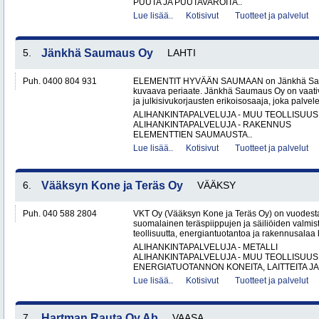
PUUTA JA PUUTAVAROITA..
Lue lisää..
Kotisivut
Tuotteet ja palvelut
5.
Jänkhä Saumaus Oy
LAHTI
Puh. 0400 804 931
ELEMENTIT HYVÄÄN SAUMAAN on Jänkhä Saum
kuvaava periaate. Jänkhä Saumaus Oy on vaati
ja julkisivukorjausten erikoisosaaja, joka palvelee 
ALIHANKINTAPALVELUJA - MUU TEOLLISUUS
ALIHANKINTAPALVELUJA - RAKENNUS
ELEMENTTIEN SAUMAUSTA..
Lue lisää..
Kotisivut
Tuotteet ja palvelut
6.
Vääksyn Kone ja Teräs Oy
VÄÄKSY
Puh. 040 588 2804
VKT Oy (Vääksyn Kone ja Teräs Oy) on vuodesta
suomalainen teräspiippujen ja säiliöiden valmist
teollisuutta, energiantuotantoa ja rakennusalaa 
ALIHANKINTAPALVELUJA - METALLI
ALIHANKINTAPALVELUJA - MUU TEOLLISUUS
ENERGIATUOTANNON KONEITA, LAITTEITA JA 
Lue lisää..
Kotisivut
Tuotteet ja palvelut
7.
Hartman Rauta Oy Ab
VAASA