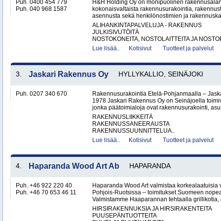
Puh. 0400 454 779
H&H Holding Oy on monipuolinen rakennusalan y
Puh. 040 968 1587
kokonaisvaltaista rakennusurakointia, rakennus
asennusta sekä henkilönostimien ja rakennuskal
ALIHANKINTAPALVELUJA - RAKENNUS
JULKISIVUTÖITÄ
NOSTOKONEITA, NOSTOLAITTEITA JA NOSTO
Lue lisää..
Kotisivut
Tuotteet ja palvelut
3.
Jaskari Rakennus Oy
HYLLYKALLIO, SEINÄJOKI
Puh. 0207 340 670
Rakennusurakointia Etelä-Pohjanmaalla – Jask
1978 Jaskari Rakennus Oy on Seinäjoella toimiv
jonka päätoimialoja ovat rakennusurakointi, as
RAKENNUSLIIKKEITÄ
RAKENNUSSANEERAUSTA
RAKENNUSSUUNNITTELUA..
Lue lisää..
Kotisivut
Tuotteet ja palvelut
4.
Haparanda Wood Art Ab
HAPARANDA
Puh. +46 922 220 40
Haparanda Wood Art valmistaa korkealaatuisia
Puh. +46 70 653 46 11
Pohjois-Ruotsissa – toimitukset Suomeen nopeast
Valmistamme Haaparannan tehtaalla grillikotia, g
HIRSIRAKENNUKSIA JA HIRSIRAKENTEITA
PUUSEPÄNTUOTTEITA