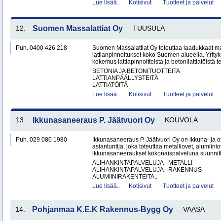
Lue lisää..
Kotisivut
Tuotteet ja palvelut
12.
Suomen Massalattiat Oy
TUUSULA
Puh. 0400 426 218
Suomen Massalattiat Oy toteuttaa laadukkaat mas
lattianpinnoitukset koko Suomen alueella. Yrityk
kokemus lattiapinnoitteista ja betonilattiatöistä te
BETONIA JA BETONITUOTTEITA
LATTIANPÄÄLLYSTEITÄ
LATTIATÖITÄ
Lue lisää..
Kotisivut
Tuotteet ja palvelut
13.
Ikkunasaneeraus P. Jäätvuori Oy
KOUVOLA
Puh. 029 080 1980
Ikkunasaneeraus P. Jäätvuori Oy on ikkuna- ja o
asiantuntija, joka toteuttaa metalliovet, alumiinio
ikkunasaneeraukset kokonaispalveluna suunnitt
ALIHANKINTAPALVELUJA - METALLI
ALIHANKINTAPALVELUJA - RAKENNUS
ALUMIINIRAKENTEITA..
Lue lisää..
Kotisivut
Tuotteet ja palvelut
14.
Pohjanmaa K.E.K Rakennus-Bygg Oy
VAASA