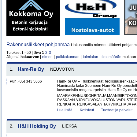
Rakennusliikkeet pohjanmaa
Hakusanoilla rakennusliikkeet pohjanm
Tulokset 1 - 50 | Sivu
1
2
3
Järjestä
hakuarvon
|
nimen
|
paikkakunnan
|
toimialan
|
tietomäärän
mukaan
1.
Ham-Re Oy
NEUVOTON
Puh. (05) 343 5666
Ham-Re Oy – Trukkirenkaat, teollisuusrenkaat, k
Haminasta koko Suomeen Ham-Re Oy perustetti
kasvaneisiin rengastarpeisiin. Ham-Re Oy on 
MAARAKENNUSKONEITA JA MAANSIIRTOKONE
RASKAAN AJONEUVOKALUSTON VARUSTEITA 
RENKAITA, RENGASALAN TARVIKKEITA JA PA
Lue lisää..
Kotisivut
Tuotteet ja palvelut
2.
H&H Holding Oy
LIEKSA