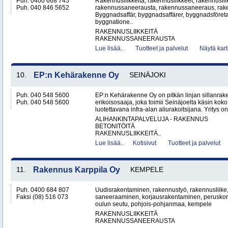
Puh. 0400 668 745
Rakennusliikkeitä, rakennusliikkeet, rakennusli
Puh. 040 846 5652
rakennussaneerausta, rakennussaneeraus, rak
Byggnadsaffär, byggnadsaffärer, byggnadsföreta
byggnatione..
RAKENNUSLIIKKEITÄ
RAKENNUSSANEERAUSTA
Lue lisää..
Tuotteet ja palvelut
Näytä kart
10.
EP:n Kehärakenne Oy
SEINÄJOKI
Puh. 040 548 5600
EP:n Kehärakenne Oy on pitkän linjan sillanrak
Puh. 040 548 5600
erikoisosaaja, joka toimii Seinäjoelta käsin ko
luotettavana infra-alan aliurakoitsijana. Yritys on
ALIHANKINTAPALVELUJA - RAKENNUS
BETONITÖITÄ
RAKENNUSLIIKKEITÄ..
Lue lisää..
Kotisivut
Tuotteet ja palvelut
11.
Rakennus Karppila Oy
KEMPELE
Puh. 0400 684 807
Uudisrakentaminen, rakennustyö, rakennusliike,
Faksi (08) 516 073
saneeraaminen, korjausrakentaminen, peruskorj
oulun seutu, pohjois-pohjanmaa, kempele
RAKENNUSLIIKKEITÄ
RAKENNUSSANEERAUSTA