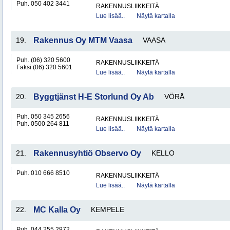
Puh. 050 402 3441
RAKENNUSLIIKKEITÄ
Lue lisää..
Näytä kartalla
19.
Rakennus Oy MTM Vaasa
VAASA
Puh. (06) 320 5600
RAKENNUSLIIKKEITÄ
Faksi (06) 320 5601
Lue lisää..
Näytä kartalla
20.
Byggtjänst H-E Storlund Oy Ab
VÖRÅ
Puh. 050 345 2656
RAKENNUSLIIKKEITÄ
Puh. 0500 264 811
Lue lisää..
Näytä kartalla
21.
Rakennusyhtiö Observo Oy
KELLO
Puh. 010 666 8510
RAKENNUSLIIKKEITÄ
Lue lisää..
Näytä kartalla
22.
MC Kalla Oy
KEMPELE
Puh. 044 255 2972