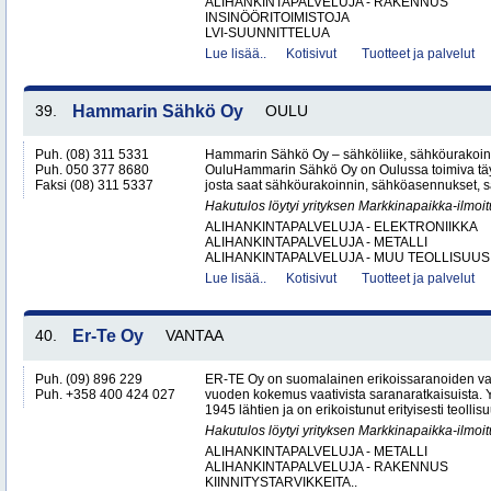
ALIHANKINTAPALVELUJA - RAKENNUS
INSINÖÖRITOIMISTOJA
LVI-SUUNNITTELUA
Lue lisää..
Kotisivut
Tuotteet ja palvelut
39.
Hammarin Sähkö Oy
OULU
Puh. (08) 311 5331
Hammarin Sähkö Oy – sähköliike, sähköurakoint
Puh. 050 377 8680
OuluHammarin Sähkö Oy on Oulussa toimiva täy
Faksi (08) 311 5337
josta saat sähköurakoinnin, sähköasennukset, sä
Hakutulos löytyi yrityksen Markkinapaikka-ilmoi
ALIHANKINTAPALVELUJA - ELEKTRONIIKKA
ALIHANKINTAPALVELUJA - METALLI
ALIHANKINTAPALVELUJA - MUU TEOLLISUUS.
Lue lisää..
Kotisivut
Tuotteet ja palvelut
40.
Er-Te Oy
VANTAA
Puh. (09) 896 229
ER-TE Oy on suomalainen erikoissaranoiden valmi
Puh. +358 400 424 027
vuoden kokemus vaativista saranaratkaisuista. Y
1945 lähtien ja on erikoistunut erityisesti teollisu
Hakutulos löytyi yrityksen Markkinapaikka-ilmoi
ALIHANKINTAPALVELUJA - METALLI
ALIHANKINTAPALVELUJA - RAKENNUS
KIINNITYSTARVIKKEITA..