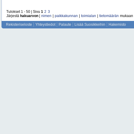
Tulokset 1 - 50 | Sivu
1
2
3
Järjestä
hakuarvon
|
nimen
|
paikkakunnan
|
toimialan
|
tietomäärän
mukaan
Rekisteriseloste
Yhteystiedot
Palaute
Lisää Suosikkeihin
Hakemisto