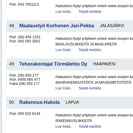
Puh. 044 7001113
Hakutulos löytyi yrityksen omien www-sivujen ka
Lue lisää..
Näytä kartalla
48.
Maalaustyö Korhonen Jari-Pekka
JALASJÄRVI
Puh. (06) 456 1201
Hakutulos löytyi yrityksen omien www-sivujen ka
Puh. 040 595 3501
MAALAUSLIIKKEITÄ JA MAALAREITA
Lue lisää..
Näytä kartalla
49.
Tehorakentajat Törmälehto Oy
HAAPAVESI
Puh. (08) 450 277
Hakutulos löytyi yrityksen omien www-sivujen ka
Puh. 0400 685 477
MAARAKENNUSTÖITÄ JA MAANSIIRTOTÖITÄ
Faksi (08) 450 177
Lue lisää..
Näytä kartalla
50.
Rakennus-Hakola
LAPUA
Puh. 050 520 6144
Hakutulos löytyi yrityksen omien www-sivujen ka
RAKENNUSLIIKKEITÄ
Lue lisää..
Näytä kartalla