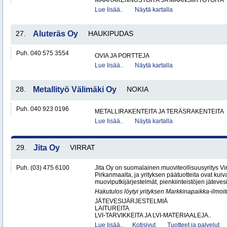
MAARAKENNUSTÖITÄ JA MAANSIIRTOTÖITÄ
Lue lisää..
Näytä kartalla
27.
Aluteräs Oy
HAUKIPUDAS
Puh. 040 575 3554
OVIA JA PORTTEJA
Lue lisää..
Näytä kartalla
28.
Metallityö Välimäki Oy
NOKIA
Puh. 040 923 0196
METALLIRAKENTEITA JA TERÄSRAKENTEITA
Lue lisää..
Näytä kartalla
29.
Jita Oy
VIRRAT
Puh. (03) 475 6100
Jita Oy on suomalainen muoviteollisuusyritys Virr
Pirkanmaalta, ja yrityksen päätuotteita ovat kuiv
muoviputkijärjestelmät, pienkiinteistöjen jätevesi
Hakutulos löytyi yrityksen Markkinapaikka-ilmoi
JÄTEVESIJÄRJESTELMIÄ
LAITUREITA
LVI-TARVIKKEITA JA LVI-MATERIAALEJA..
Lue lisää..
Kotisivut
Tuotteet ja palvelut