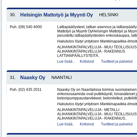
30.
Helsingin Mattotyö ja Myynti Oy
HELSINKI
Puh. (09) 540 4000
Lattiapäällysteet, lattian asennus ja lattianpääll
Mattotyö ja Myynti OyHelsingin Mattotyö ja Myy
perustettu lattiapäällysteiden erikoiskauppa, latt
Hakutulos löytyi yrityksen Markkinapaikka-ilmoi
ALIHANKINTAPALVELUJA - MUU TEOLLISUUS
ALIHANKINTAPALVELUJA - RAKENNUS
LATTIANPÄÄLLYSTEITÄ..
Lue lisää..
Kotisivut
Tuotteet ja palvelut
31.
Naasky Oy
NAANTALI
Puh. (02) 435 2011
Naasky Oy on Naantalissa toimiva suomalainen 
erikoisosaamista ovat putkikäyrät, loivasäteiset 
betonipumppaustarvikkeet, betoniletkut, putkiliitti
Hakutulos löytyi yrityksen Markkinapaikka-ilmoi
ALIHANKINTAPALVELUJA - METALLI
ALIHANKINTAPALVELUJA - MUU TEOLLISUUS
ALIHANKINTAPALVELUJA - RAKENNUS..
Lue lisää..
Kotisivut
Tuotteet ja palvelut