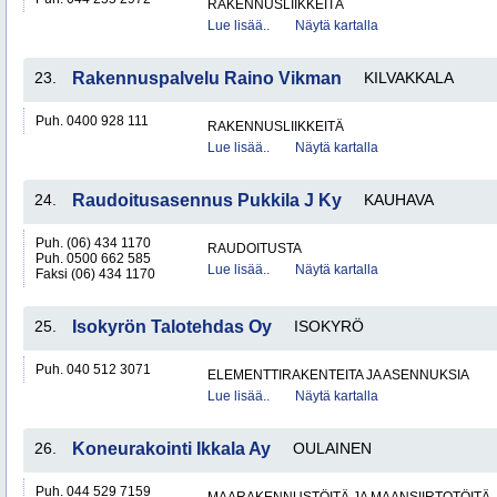
RAKENNUSLIIKKEITÄ
Lue lisää..
Näytä kartalla
23.
Rakennuspalvelu Raino Vikman
KILVAKKALA
Puh. 0400 928 111
RAKENNUSLIIKKEITÄ
Lue lisää..
Näytä kartalla
24.
Raudoitusasennus Pukkila J Ky
KAUHAVA
Puh. (06) 434 1170
RAUDOITUSTA
Puh. 0500 662 585
Lue lisää..
Näytä kartalla
Faksi (06) 434 1170
25.
Isokyrön Talotehdas Oy
ISOKYRÖ
Puh. 040 512 3071
ELEMENTTIRAKENTEITA JA ASENNUKSIA
Lue lisää..
Näytä kartalla
26.
Koneurakointi Ikkala Ay
OULAINEN
Puh. 044 529 7159