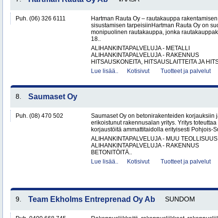
Puh. (06) 326 6111
Hartman Rauta Oy – rautakauppa rakentamisen, 
sisustamisen tarpeisiinHartman Rauta Oy on su
monipuolinen rautakauppa, jonka rautakauppak
18..
ALIHANKINTAPALVELUJA - METALLI
ALIHANKINTAPALVELUJA - RAKENNUS
HITSAUSKONEITA, HITSAUSLAITTEITA JA HIT
Lue lisää..
Kotisivut
Tuotteet ja palvelut
8.
Saumaset Oy
Puh. (08) 470 502
Saumaset Oy on betonirakenteiden korjauksiin 
erikoistunut rakennusalan yritys. Yritys toteutta
korjaustöitä ammattitaidolla erityisesti Pohjois-
ALIHANKINTAPALVELUJA - MUU TEOLLISUUS
ALIHANKINTAPALVELUJA - RAKENNUS
BETONITÖITÄ..
Lue lisää..
Kotisivut
Tuotteet ja palvelut
9.
Team Ekholms Entreprenad Oy Ab
SUNDOM