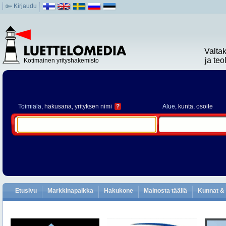
Kirjaudu
Valta
ja te
Kotimainen yrityshakemisto
Toimiala
, hakusana, yrityksen nimi
?
Alue
, kunta, osoite
Etusivu
Markkinapaikka
Hakukone
Mainosta täällä
Kunnat & 