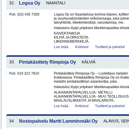
32.
Logoa Oy
NAANTALI
Puh. (02) 435 7300
Logoa Oy on Naantalissa toimiva kilpien, kylttie
ja suurkuvatulosteiden erikoisosaaja, joka palvele
taloyhtiöitä, liikekiinteistöjä, varustamoja, me..
Hakutulos löytyi yrityksen Markkinapaikka-ilmoi
KAIVERTAMOJA
KILPIÄ JA OPASTEITA
LIIKENNEMERKKEJÄ..
Lue lisää..
Kotisivut
Tuotteet ja palvelut
33.
Pintakäsittely Rimpioja Oy
KÄLVIÄ
Puh. 010 322 7810
Pintakäsittely Rimpioja Oy – Luotettava metallin 
Kokkolassa. Pintakäsittely Rimpioja Oy on Kokko
metallin pintakäsittelyn asiantuntija, joka ..
Hakutulos löytyi yrityksen Markkinapaikka-ilmoi
ALIHANKINTAPALVELUJA - METALLI
ALIHANKINTAPALVELUJA - MUU TEOLLISUUS
MAALAUSLIIKKEITÄ JA MAALAREITA..
Lue lisää..
Kotisivut
Tuotteet ja palvelut
34.
Nostopalvelu Martti Lamminmäki Oy
ALAVUS, SEI