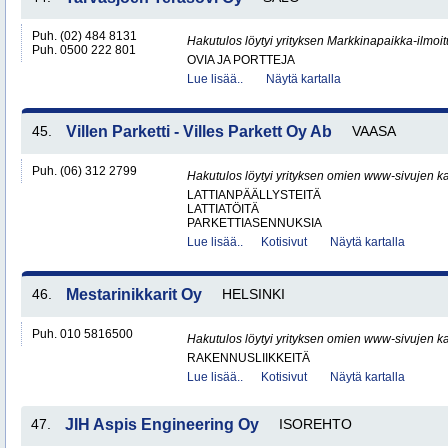
Puh. (02) 484 8131
Hakutulos löytyi yrityksen Markkinapaikka-ilmoi
Puh. 0500 222 801
OVIA JA PORTTEJA
Lue lisää..
Näytä kartalla
45.
Villen Parketti - Villes Parkett Oy Ab
VAASA
Puh. (06) 312 2799
Hakutulos löytyi yrityksen omien www-sivujen ka
LATTIANPÄÄLLYSTEITÄ
LATTIATÖITÄ
PARKETTIASENNUKSIA
Lue lisää..
Kotisivut
Näytä kartalla
46.
Mestarinikkarit Oy
HELSINKI
Puh. 010 5816500
Hakutulos löytyi yrityksen omien www-sivujen ka
RAKENNUSLIIKKEITÄ
Lue lisää..
Kotisivut
Näytä kartalla
47.
JIH Aspis Engineering Oy
ISOREHTO