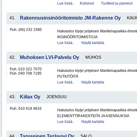
Lue lisää..
Kotisivut
Tuotteet ja palvelut
41.
Rakennusinsinööritoimisto JM-Rakenne Oy
KAU
Puh. (06) 232 1585
Hakutulos löytyi yrityksen Markkinapaikka-ilmoi
INSINÖÖRITOIMISTOJA
Lue lisää..
Näytä kartalla
42.
Muhoksen LVI-Palvelu Oy
MUHOS
Puh. 010 322 7070
Hakutulos löytyi yrityksen Markkinapaikka-ilmoi
Puh. 040 708 7195
PUTKITÖITÄ
Lue lisää..
Näytä kartalla
43.
Kiilax Oy
JOENSUU
Puh. 010 419 4816
Hakutulos löytyi yrityksen Markkinapaikka-ilmoi
ELEMENTTIRAKENTEITA JA ASENNUKSIA
Lue lisää..
Näytä kartalla
44.
Tarvasjoen Teräsovi Oy
SALO