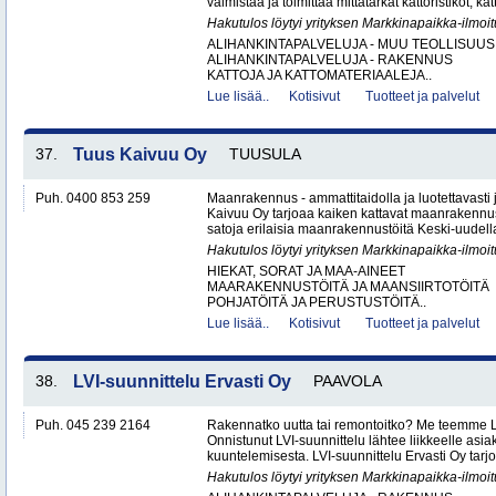
valmistaa ja toimittaa mittatarkat kattoristikot, katto
Hakutulos löytyi yrityksen Markkinapaikka-ilmoi
ALIHANKINTAPALVELUJA - MUU TEOLLISUUS
ALIHANKINTAPALVELUJA - RAKENNUS
KATTOJA JA KATTOMATERIAALEJA..
Lue lisää..
Kotisivut
Tuotteet ja palvelut
37.
Tuus Kaivuu Oy
TUUSULA
Puh. 0400 853 259
Maanrakennus - ammattitaidolla ja luotettavasti
Kaivuu Oy tarjoaa kaiken kattavat maanraken­nu
satoja erilaisia maanrakennustöitä Keski-uudell
Hakutulos löytyi yrityksen Markkinapaikka-ilmoi
HIEKAT, SORAT JA MAA-AINEET
MAARAKENNUSTÖITÄ JA MAANSIIRTOTÖITÄ
POHJATÖITÄ JA PERUSTUSTÖITÄ..
Lue lisää..
Kotisivut
Tuotteet ja palvelut
38.
LVI-suunnittelu Ervasti Oy
PAAVOLA
Puh. 045 239 2164
Rakennatko uutta tai remontoitko? Me teemme LV
Onnistunut LVI-suunnittelu lähtee liikkeelle asi
kuuntelemisesta. LVI-suunnittelu Ervasti Oy tarj
Hakutulos löytyi yrityksen Markkinapaikka-ilmoi