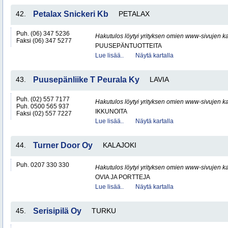
42.
Petalax Snickeri Kb
PETALAX
Puh. (06) 347 5236
Hakutulos löytyi yrityksen omien www-sivujen ka
Faksi (06) 347 5277
PUUSEPÄNTUOTTEITA
Lue lisää..
Näytä kartalla
43.
Puusepänliike T Peurala Ky
LAVIA
Puh. (02) 557 7177
Hakutulos löytyi yrityksen omien www-sivujen ka
Puh. 0500 565 937
IKKUNOITA
Faksi (02) 557 7227
Lue lisää..
Näytä kartalla
44.
Turner Door Oy
KALAJOKI
Puh. 0207 330 330
Hakutulos löytyi yrityksen omien www-sivujen ka
OVIA JA PORTTEJA
Lue lisää..
Näytä kartalla
45.
Serisipilä Oy
TURKU