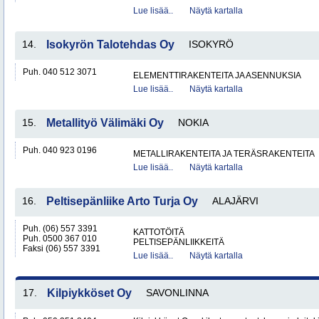
Lue lisää..
Näytä kartalla
14.
Isokyrön Talotehdas Oy
ISOKYRÖ
Puh. 040 512 3071
ELEMENTTIRAKENTEITA JA ASENNUKSIA
Lue lisää..
Näytä kartalla
15.
Metallityö Välimäki Oy
NOKIA
Puh. 040 923 0196
METALLIRAKENTEITA JA TERÄSRAKENTEITA
Lue lisää..
Näytä kartalla
16.
Peltisepänliike Arto Turja Oy
ALAJÄRVI
Puh. (06) 557 3391
KATTOTÖITÄ
Puh. 0500 367 010
PELTISEPÄNLIIKKEITÄ
Faksi (06) 557 3391
Lue lisää..
Näytä kartalla
17.
Kilpiykköset Oy
SAVONLINNA