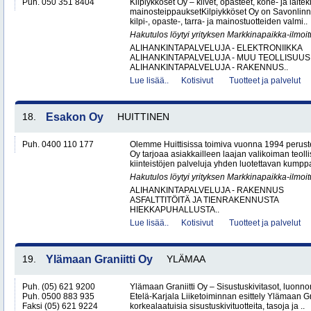
Puh. 050 351 8404
Kilpiykköset Oy – kilvet, opasteet, kone- ja laiteki
mainosteippauksetKilpiykköset Oy on Savonlinn
kilpi-, opaste-, tarra- ja mainostuotteiden valmi..
Hakutulos löytyi yrityksen Markkinapaikka-ilmoi
ALIHANKINTAPALVELUJA - ELEKTRONIIKKA
ALIHANKINTAPALVELUJA - MUU TEOLLISUUS
ALIHANKINTAPALVELUJA - RAKENNUS..
Lue lisää..
Kotisivut
Tuotteet ja palvelut
18.
Esakon Oy
HUITTINEN
Puh. 0400 110 177
Olemme Huittisissa toimiva vuonna 1994 peruste
Oy tarjoaa asiakkailleen laajan valikoiman teol
kiinteistöjen palveluja yhden luotettavan kumppa
Hakutulos löytyi yrityksen Markkinapaikka-ilmoi
ALIHANKINTAPALVELUJA - RAKENNUS
ASFALTTITÖITÄ JA TIENRAKENNUSTA
HIEKKAPUHALLUSTA..
Lue lisää..
Kotisivut
Tuotteet ja palvelut
19.
Ylämaan Graniitti Oy
YLÄMAA
Puh. (05) 621 9200
Ylämaan Graniitti Oy – Sisustuskivitasot, luonnonk
Puh. 0500 883 935
Etelä-Karjala Liiketoiminnan esittely Ylämaan Gr
Faksi (05) 621 9224
korkealaatuisia sisustuskivituotteita, tasoja ja ..