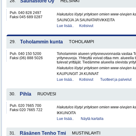
28.
Saunastore Oy
HELSINKI
Puh. 040 828 2497
Hakutulos löytyi yrityksen omien www-sivujen ka
Faksi 045 689 0287
SAUNOJA JA SAUNATARVIKKEITA
Lue lisää..
Kotisivut
29.
Toholammin kunta
TOHOLAMPI
Puh. 040 150 5200
Toholammin alueen yritysneuvonnasta vastaa T
Faksi (06) 888 5026
yrityneuvoja. Yhteyttä voivat ottaa mm. alueella to
tulevat yrittäjät. Tiedämme alueella olevista yrityk
Hakutulos löytyi yrityksen omien www-sivujen ka
KAUPUNGIT JA KUNNAT
Lue lisää..
Kotisivut
Tuotteet ja palvelut
30.
Pihla
RUOVESI
Puh. 020 7665 700
Hakutulos löytyi yrityksen omien www-sivujen ka
Faksi 020 7665 722
IKKUNOITA
Lue lisää..
Näytä kartalla
31.
Räsänen Tenho Tmi
MUSTINLAHTI