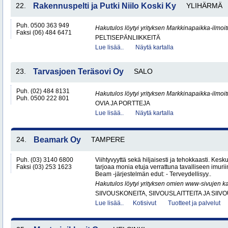
22.
Rakennuspelti ja Putki Niilo Koski Ky
YLIHÄRMÄ
Puh. 0500 363 949
Hakutulos löytyi yrityksen Markkinapaikka-ilmoi
Faksi (06) 484 6471
PELTISEPÄNLIIKKEITÄ
Lue lisää..
Näytä kartalla
23.
Tarvasjoen Teräsovi Oy
SALO
Puh. (02) 484 8131
Hakutulos löytyi yrityksen Markkinapaikka-ilmoi
Puh. 0500 222 801
OVIA JA PORTTEJA
Lue lisää..
Näytä kartalla
24.
Beamark Oy
TAMPERE
Puh. (03) 3140 6800
Viihtyvyyttä sekä hiljaisesti ja tehokkaasti. Kes
Faksi (03) 253 1623
tarjoaa monia etuja verrattuna tavalliseen imurii
Beam -järjestelmän edut: - Terveydellisyy..
Hakutulos löytyi yrityksen omien www-sivujen ka
SIIVOUSKONEITA, SIIVOUSLAITTEITA JA SIIV
Lue lisää..
Kotisivut
Tuotteet ja palvelut