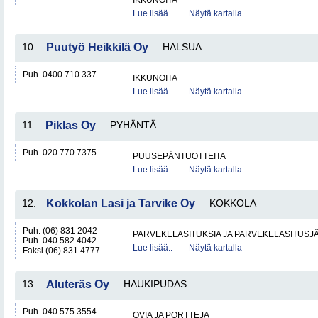
IKKUNOITA
Lue lisää..
Näytä kartalla
10.
Puutyö Heikkilä Oy
HALSUA
Puh. 0400 710 337
IKKUNOITA
Lue lisää..
Näytä kartalla
11.
Piklas Oy
PYHÄNTÄ
Puh. 020 770 7375
PUUSEPÄNTUOTTEITA
Lue lisää..
Näytä kartalla
12.
Kokkolan Lasi ja Tarvike Oy
KOKKOLA
Puh. (06) 831 2042
PARVEKELASITUKSIA JA PARVEKELASITUSJ
Puh. 040 582 4042
Lue lisää..
Näytä kartalla
Faksi (06) 831 4777
13.
Aluteräs Oy
HAUKIPUDAS
Puh. 040 575 3554
OVIA JA PORTTEJA