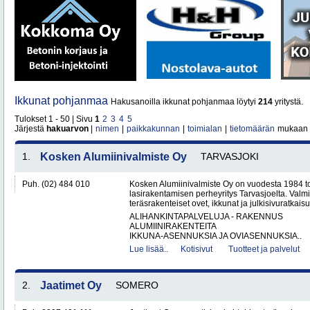
Ikkunat pohjanmaa
Hakusanoilla ikkunat pohjanmaa löytyi
214
yritystä.
Tulokset 1 - 50 | Sivu
1
2
3
4
5
Järjestä
hakuarvon
|
nimen
|
paikkakunnan
|
toimialan
|
tietomäärän
mukaan
1.
Kosken Alumiinivalmiste Oy
TARVASJOKI
Puh. (02) 484 010
Kosken Alumiinivalmiste Oy on vuodesta 1984 toi
lasirakentamisen perheyritys Tarvasjoelta. Valm
teräsrakenteiset ovet, ikkunat ja julkisivuratkaisut
ALIHANKINTAPALVELUJA - RAKENNUS
ALUMIINIRAKENTEITA
IKKUNA-ASENNUKSIA JA OVIASENNUKSIA..
Lue lisää..
Kotisivut
Tuotteet ja palvelut
2.
Jaatimet Oy
SOMERO