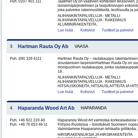
Puh. 0207 401 111
Jaatimet Oy on vaativien kohteiden teräsovien, 
lasiseinäjärjestelmien ja lasijulkisivujen erikois
joka palvelee rakennusliikkeitä, teollisuutta ja jul
ALIHANKINTAPALVELUJA - METALLI
ALIHANKINTAPALVELUJA - RAKENNUS
ALUMIINIRAKENTEITA..
Lue lisää..
Kotisivut
Tuotteet ja palvelut
3.
Hartman Rauta Oy Ab
VAASA
Puh. (06) 326 6111
Hartman Rauta Oy – rautakauppa rakentamisen, 
sisustamisen tarpeisiinHartman Rauta Oy on su
monipuolinen rautakauppa, jonka rautakauppak
18..
ALIHANKINTAPALVELUJA - METALLI
ALIHANKINTAPALVELUJA - RAKENNUS
HITSAUSKONEITA, HITSAUSLAITTEITA JA HIT
Lue lisää..
Kotisivut
Tuotteet ja palvelut
4.
Haparanda Wood Art Ab
HAPARANDA
Puh. +46 922 220 40
Haparanda Wood Art valmistaa korkealaatuisia
Puh. +46 70 653 46 11
Pohjois-Ruotsissa – toimitukset Suomeen nopeast
Valmistamme Haaparannan tehtaalla grillikotia, g
HIRSIRAKENNUKSIA JA HIRSIRAKENTEITA