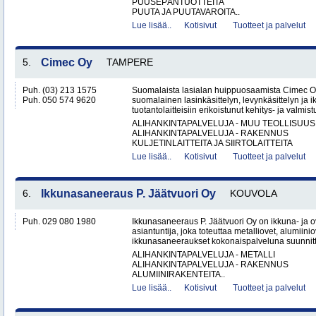
PUUSEPÄNTUOTTEITA
PUUTA JA PUUTAVAROITA..
Lue lisää..
Kotisivut
Tuotteet ja palvelut
5.
Cimec Oy
TAMPERE
Puh. (03) 213 1575
Suomalaista lasialan huippuosaamista Cimec O
Puh. 050 574 9620
suomalainen lasinkäsittelyn, levynkäsittelyn ja 
tuotantolaitteisiin erikoistunut kehitys- ja valmistu
ALIHANKINTAPALVELUJA - MUU TEOLLISUUS
ALIHANKINTAPALVELUJA - RAKENNUS
KULJETINLAITTEITA JA SIIRTOLAITTEITA
Lue lisää..
Kotisivut
Tuotteet ja palvelut
6.
Ikkunasaneeraus P. Jäätvuori Oy
KOUVOLA
Puh. 029 080 1980
Ikkunasaneeraus P. Jäätvuori Oy on ikkuna- ja o
asiantuntija, joka toteuttaa metalliovet, alumiinio
ikkunasaneeraukset kokonaispalveluna suunnitt
ALIHANKINTAPALVELUJA - METALLI
ALIHANKINTAPALVELUJA - RAKENNUS
ALUMIINIRAKENTEITA..
Lue lisää..
Kotisivut
Tuotteet ja palvelut