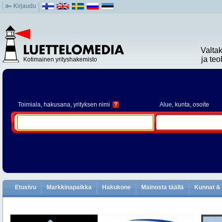
Kirjaudu
Valta
ja te
Kotimainen yrityshakemisto
Toimiala
, hakusana, yrityksen nimi
?
Alue
, kunta, osoite
Etusivu
Markkinapaikka
Hakukone
Mainosta täällä
Kunnat & 