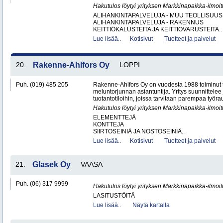
Hakutulos löytyi yrityksen Markkinapaikka-ilmoi
ALIHANKINTAPALVELUJA - MUU TEOLLISUUS
ALIHANKINTAPALVELUJA - RAKENNUS
KEITTIÖKALUSTEITA JA KEITTIÖVARUSTEITA..
Lue lisää..
Kotisivut
Tuotteet ja palvelut
20.
Rakenne-Ahlfors Oy
LOPPI
Puh. (019) 485 205
Rakenne-Ahlfors Oy on vuodesta 1988 toiminut 
meluntorjunnan asiantuntija. Yritys suunnittelee 
tuotantotiloihin, joissa tarvitaan parempaa työrau
Hakutulos löytyi yrityksen Markkinapaikka-ilmoi
ELEMENTTEJÄ
KONTTEJA
SIIRTOSEINIÄ JA NOSTOSEINIÄ..
Lue lisää..
Kotisivut
Tuotteet ja palvelut
21.
Glasek Oy
VAASA
Puh. (06) 317 9999
Hakutulos löytyi yrityksen Markkinapaikka-ilmoi
LASITUSTÖITÄ
Lue lisää..
Näytä kartalla