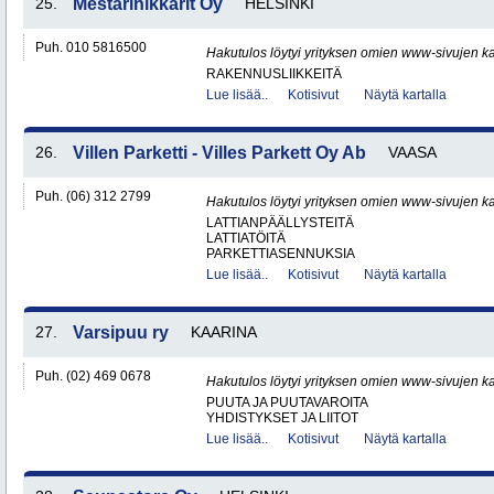
25.
Mestarinikkarit Oy
HELSINKI
Puh. 010 5816500
Hakutulos löytyi yrityksen omien www-sivujen ka
RAKENNUSLIIKKEITÄ
Lue lisää..
Kotisivut
Näytä kartalla
26.
Villen Parketti - Villes Parkett Oy Ab
VAASA
Puh. (06) 312 2799
Hakutulos löytyi yrityksen omien www-sivujen ka
LATTIANPÄÄLLYSTEITÄ
LATTIATÖITÄ
PARKETTIASENNUKSIA
Lue lisää..
Kotisivut
Näytä kartalla
27.
Varsipuu ry
KAARINA
Puh. (02) 469 0678
Hakutulos löytyi yrityksen omien www-sivujen ka
PUUTA JA PUUTAVAROITA
YHDISTYKSET JA LIITOT
Lue lisää..
Kotisivut
Näytä kartalla