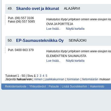
49.
Skando ovet ja ikkunat
ALAJÄRVI
Puh. (06) 557 3106
Hakutulos löytyi yrityksen omien www-sivujen ka
Faksi (06) 557 5085
OVIA JA PORTTEJA
Lue lisää..
Näytä kartalla
50.
EP-Saumaustekniikka Oy
SEINÄJOKI
Puh. 0400 663 379
Hakutulos löytyi yrityksen omien www-sivujen ka
ELEMENTTIEN SAUMAUSTA
Lue lisää..
Näytä kartalla
Tulokset 1 - 50 | Sivu
1
2
3
4
5
Järjestä
hakuarvon
|
nimen
|
paikkakunnan
|
toimialan
|
tietomäärän
mukaan
Rekisteriseloste
Yhteystiedot
Palaute
Lisää Suosikkeihin
Hakemisto