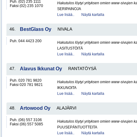
Puh. (02) 235 1111
Hakutulos löytyi yrityksen omien www-sivujen ka
Faksi (02) 235 1070
SERIPAINOJA
Lue lisää..
Näytä kartalla
46.
BestGlass Oy
NIVALA
Puh. 044 4423 200
Hakutulos löytyi yrityksen omien www-sivujen ka
LASITUSTÖITÄ
Lue lisää..
Näytä kartalla
47.
Alavus Ikkunat Oy
RANTATÖYSÄ
Puh. 020 781 9820
Hakutulos löytyi yrityksen omien www-sivujen ka
Faksi 020 781 9821
IKKUNOITA
Lue lisää..
Näytä kartalla
48.
Artowood Oy
ALAJÄRVI
Puh. (06) 557 3106
Hakutulos löytyi yrityksen omien www-sivujen ka
Faksi (06) 557 5085
PUUSEPÄNTUOTTEITA
Lue lisää..
Näytä kartalla