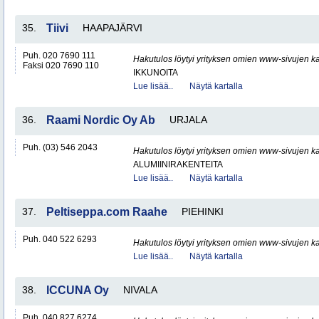
35.
Tiivi
HAAPAJÄRVI
Puh. 020 7690 111
Hakutulos löytyi yrityksen omien www-sivujen ka
Faksi 020 7690 110
IKKUNOITA
Lue lisää..
Näytä kartalla
36.
Raami Nordic Oy Ab
URJALA
Puh. (03) 546 2043
Hakutulos löytyi yrityksen omien www-sivujen ka
ALUMIINIRAKENTEITA
Lue lisää..
Näytä kartalla
37.
Peltiseppa.com Raahe
PIEHINKI
Puh. 040 522 6293
Hakutulos löytyi yrityksen omien www-sivujen ka
Lue lisää..
Näytä kartalla
38.
ICCUNA Oy
NIVALA
Puh. 040 827 6274