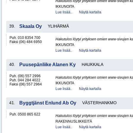
Hakutulos löytyi yrityksen omien www-sivujen ka
IKKUNOITA
Lue lisää..
Näytä kartalla
39.
Skaala Oy
YLIHÄRMÄ
Puh. 010 8354 700
Hakutulos löytyi yrityksen omien www-sivujen ka
Faksi (06) 484 6950
IKKUNOITA
Lue lisää..
Näytä kartalla
40.
Puusepänliike Alanen Ky
HAUKKALA
Puh. (06) 557 2996
Hakutulos löytyi yrityksen omien www-sivujen ka
Puh. 044 284 4022
IKKUNOITA
Faksi (06) 557 2964
Lue lisää..
Näytä kartalla
41.
Byggtjänst Enlund Ab Oy
VÄSTERHANKMO
Puh. 0500 865 622
Hakutulos löytyi yrityksen omien www-sivujen ka
RAKENNUSLIIKKEITÄ
Lue lisää..
Näytä kartalla