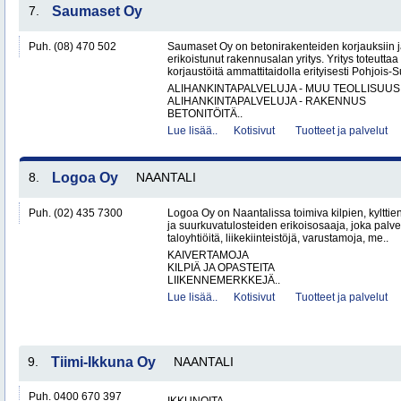
7.
Saumaset Oy
Puh. (08) 470 502
Saumaset Oy on betonirakenteiden korjauksiin 
erikoistunut rakennusalan yritys. Yritys toteutta
korjaustöitä ammattitaidolla erityisesti Pohjois-
ALIHANKINTAPALVELUJA - MUU TEOLLISUUS
ALIHANKINTAPALVELUJA - RAKENNUS
BETONITÖITÄ..
Lue lisää..
Kotisivut
Tuotteet ja palvelut
8.
Logoa Oy
NAANTALI
Puh. (02) 435 7300
Logoa Oy on Naantalissa toimiva kilpien, kylttie
ja suurkuvatulosteiden erikoisosaaja, joka palvele
taloyhtiöitä, liikekiinteistöjä, varustamoja, me..
KAIVERTAMOJA
KILPIÄ JA OPASTEITA
LIIKENNEMERKKEJÄ..
Lue lisää..
Kotisivut
Tuotteet ja palvelut
9.
Tiimi-Ikkuna Oy
NAANTALI
Puh. 0400 670 397