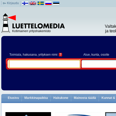
Kirjaudu
Valta
ja te
Kotimainen yrityshakemisto
Toimiala
, hakusana, yrityksen nimi
?
Alue
, kunta, osoite
Etusivu
Markkinapaikka
Hakukone
Mainosta täällä
Kunnat & 