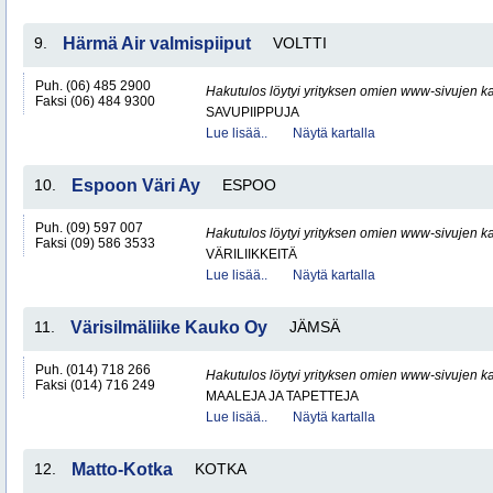
9.
Härmä Air valmispiiput
VOLTTI
Puh. (06) 485 2900
Hakutulos löytyi yrityksen omien www-sivujen ka
Faksi (06) 484 9300
SAVUPIIPPUJA
Lue lisää..
Näytä kartalla
10.
Espoon Väri Ay
ESPOO
Puh. (09) 597 007
Hakutulos löytyi yrityksen omien www-sivujen ka
Faksi (09) 586 3533
VÄRILIIKKEITÄ
Lue lisää..
Näytä kartalla
11.
Värisilmäliike Kauko Oy
JÄMSÄ
Puh. (014) 718 266
Hakutulos löytyi yrityksen omien www-sivujen ka
Faksi (014) 716 249
MAALEJA JA TAPETTEJA
Lue lisää..
Näytä kartalla
12.
Matto-Kotka
KOTKA