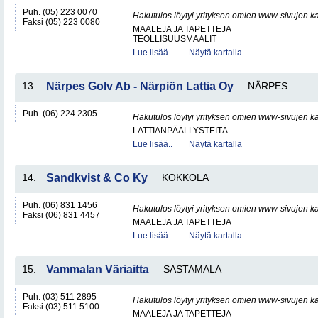
Puh. (05) 223 0070
Hakutulos löytyi yrityksen omien www-sivujen ka
Faksi (05) 223 0080
MAALEJA JA TAPETTEJA
TEOLLISUUSMAALIT
Lue lisää..
Näytä kartalla
13.
Närpes Golv Ab - Närpiön Lattia Oy
NÄRPES
Puh. (06) 224 2305
Hakutulos löytyi yrityksen omien www-sivujen ka
LATTIANPÄÄLLYSTEITÄ
Lue lisää..
Näytä kartalla
14.
Sandkvist & Co Ky
KOKKOLA
Puh. (06) 831 1456
Hakutulos löytyi yrityksen omien www-sivujen ka
Faksi (06) 831 4457
MAALEJA JA TAPETTEJA
Lue lisää..
Näytä kartalla
15.
Vammalan Väriaitta
SASTAMALA
Puh. (03) 511 2895
Hakutulos löytyi yrityksen omien www-sivujen ka
Faksi (03) 511 5100
MAALEJA JA TAPETTEJA