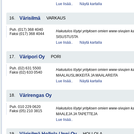
Lue lisää..
Näytä kartalla
16.
Värisilmä
VARKAUS
Puh. (017) 368 4040
Hakutulos löytyi yrityksen omien www-sivujen ka
Faksi (017) 368 4044
SISUSTUSTA
Lue lisää..
Näytä kartalla
17.
Väripori Oy
PORI
Puh. (02) 631 5500
Hakutulos löytyi yrityksen omien www-sivujen ka
Faksi (02) 633 0540
MAALAUSLIIKKEITÄ JA MAALAREITA
Lue lisää..
Näytä kartalla
18.
Värirengas Oy
Puh. 010 229 0620
Hakutulos löytyi yrityksen omien www-sivujen ka
Faksi (05) 210 3815
MAALEJA JA TAPETTEJA
Lue lisää..
19.
Värisilmä Hollola / Inni Oy
HOLLOLA