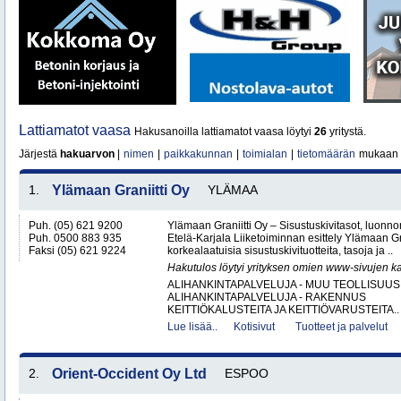
Lattiamatot vaasa
Hakusanoilla lattiamatot vaasa löytyi
26
yritystä.
Järjestä
hakuarvon
|
nimen
|
paikkakunnan
|
toimialan
|
tietomäärän
mukaan
1.
Ylämaan Graniitti Oy
YLÄMAA
Puh. (05) 621 9200
Ylämaan Graniitti Oy – Sisustuskivitasot, luonnonk
Puh. 0500 883 935
Etelä-Karjala Liiketoiminnan esittely Ylämaan Gr
Faksi (05) 621 9224
korkealaatuisia sisustuskivituotteita, tasoja ja ..
Hakutulos löytyi yrityksen omien www-sivujen ka
ALIHANKINTAPALVELUJA - MUU TEOLLISUUS
ALIHANKINTAPALVELUJA - RAKENNUS
KEITTIÖKALUSTEITA JA KEITTIÖVARUSTEITA..
Lue lisää..
Kotisivut
Tuotteet ja palvelut
2.
Orient-Occident Oy Ltd
ESPOO