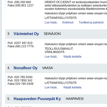
Puh. (09) 260 660
ORIENT-OCCIDENT on korkealuokkaisten huone
Faksi (09) 801 1227
sekä lattianpäällysteiden ja mattojen asiantunteva
vuoden kokemus sisustusalalta Markkinoimme k
Hakutulos löytyi yrityksen omien www-sivujen ka
LATTIANPÄÄLLYSTEITÄ
Lue lisää..
Kotisivut
Tuotteet ja palvelut
3.
Värimiehet Oy
SEINÄJOKI
Puh. 0207 497 610
Hakutulos löytyi yrityksen omien www-sivujen ka
Faksi (06) 215 7770
TEOLLISUUSMAALIT
VÄRILIIKKEITÄ
Lue lisää..
Näytä kartalla
4.
Novafloor Oy
VAASA
Puh. 020 785 0340
Hakutulos löytyi yrityksen omien www-sivujen ka
Puh. 020 7850 342
LATTIANPÄÄLLYSTEITÄ
Faksi 020 785 0349
Lue lisää..
Näytä kartalla
5.
Haapaveden Puusepät Ky
HAAPAVESI