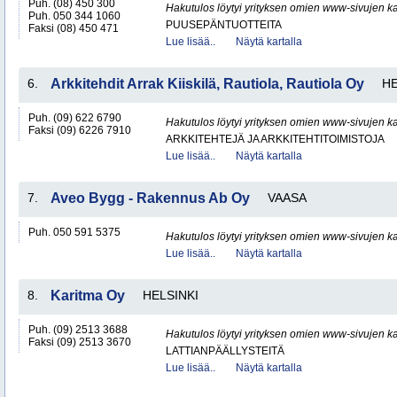
Puh. (08) 450 300
Hakutulos löytyi yrityksen omien www-sivujen ka
Puh. 050 344 1060
PUUSEPÄNTUOTTEITA
Faksi (08) 450 471
Lue lisää..
Näytä kartalla
6.
Arkkitehdit Arrak Kiiskilä, Rautiola, Rautiola Oy
HE
Puh. (09) 622 6790
Hakutulos löytyi yrityksen omien www-sivujen ka
Faksi (09) 6226 7910
ARKKITEHTEJÄ JA ARKKITEHTITOIMISTOJA
Lue lisää..
Näytä kartalla
7.
Aveo Bygg - Rakennus Ab Oy
VAASA
Puh. 050 591 5375
Hakutulos löytyi yrityksen omien www-sivujen ka
Lue lisää..
Näytä kartalla
8.
Karitma Oy
HELSINKI
Puh. (09) 2513 3688
Hakutulos löytyi yrityksen omien www-sivujen ka
Faksi (09) 2513 3670
LATTIANPÄÄLLYSTEITÄ
Lue lisää..
Näytä kartalla