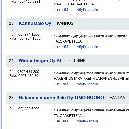
Faksi (05) 415 3921
MAALEJA JA TAPETTEJA
Lue lisää..
Näytä kartalla
23.
Kannustalo Oy
KANNUS
Puh. (06) 874 1200
Hakutulos löytyi yrityksen omien www-sivujen ka
Faksi (06) 874 1250
TALOPAKETTEJA
Lue lisää..
Näytä kartalla
24.
Wienerberger Oy Ab
HELSINKI
Puh. 0207 489 200
Hakutulos löytyi yrityksen omien www-sivujen ka
Faksi 0207 489 201
RAKENNUSTARVIKKEITA JA RAKENNUSAINEI
Lue lisää..
Näytä kartalla
25.
Rakennussuunnittelu Oy TIMO RUOHO
VANTAA
Puh. (09) 838 6200
Hakutulos löytyi yrityksen omien www-sivujen ka
TALOPAKETTEJA
Lue lisää..
Näytä kartalla