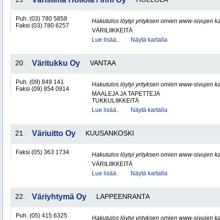
Puh. (03) 780 5858
Hakutulos löytyi yrityksen omien www-sivujen ka
Faksi (03) 780 6257
VÄRILIIKKEITÄ
Lue lisää..
Näytä kartalla
20.
Väritukku Oy
VANTAA
Puh. (09) 849 141
Hakutulos löytyi yrityksen omien www-sivujen ka
Faksi (09) 854 0914
MAALEJA JA TAPETTEJA
TUKKULIIKKEITÄ
Lue lisää..
Näytä kartalla
21.
Väriuitto Oy
KUUSANKOSKI
Faksi (05) 363 1734
Hakutulos löytyi yrityksen omien www-sivujen ka
VÄRILIIKKEITÄ
Lue lisää..
Näytä kartalla
22.
Väriyhtymä Oy
LAPPEENRANTA
Puh. (05) 415 6325
Hakutulos löytyi yrityksen omien www-sivujen ka