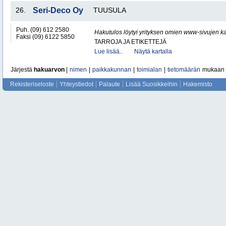
26.
Seri-Deco Oy
TUUSULA
Puh. (09) 612 2580
Hakutulos löytyi yrityksen omien www-sivujen ka
Faksi (09) 6122 5850
TARROJA JA ETIKETTEJÄ
Lue lisää..
Näytä kartalla
Järjestä
hakuarvon
|
nimen
|
paikkakunnan
|
toimialan
|
tietomäärän
mukaan
Rekisteriseloste
Yhteystiedot
Palaute
Lisää Suosikkeihin
Hakemisto