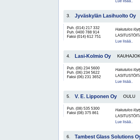
Lue lisää..
3.
Jyväskylän Lasihuolto Oy
Puh. (014) 217 332
Hakutulos löyt
Puh. 0400 788 914
LASITUSTÖIT
Faksi (014) 612 751
Lue lisää..
4.
Lasi-Kolmio Oy
KAUHAJOK
Puh. (06) 234 5600
Hakutulos löyt
Puh. (06) 234 5622
LASITUSTÖIT
Faksi (06) 231 3652
Lue lisää..
5.
V. E. Lipponen Oy
OULU
Puh. (08) 535 5300
Hakutulos löyt
Faksi (08) 375 861
LASITUSTÖIT
Lue lisää..
6.
Tambest Glass Solutions O