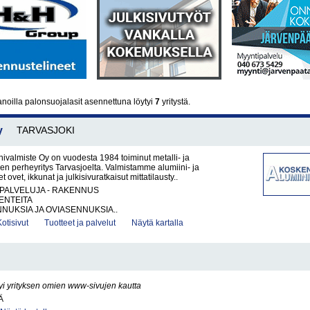
noilla palonsuojalasit asennettuna löytyi
7
yritystä.
y
TARVASJOKI
ivalmiste Oy on vuodesta 1984 toiminut metalli- ja
en perheyritys Tarvasjoelta. Valmistamme alumiini- ja
t ovet, ikkunat ja julkisivuratkaisut mittatilausty..
PALVELUJA - RAKENNUS
ENTEITA
NUKSIA JA OVIASENNUKSIA..
Kotisivut
Tuotteet ja palvelut
Näytä kartalla
yi yrityksen omien www-sivujen kautta
Ä