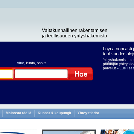
Valtakunnallinen rakentamisen
ja teollisuuden yrityshakemisto
Löydä nopeasti 
teollisuuden aloj
Yrityshakemistomme
Alue
, kunta, osoite
päättäjän yhteystie
palvelut
» Lue lisä
Hae
Mainosta täällä
Kunnat & kaupungit
Yhteystiedot