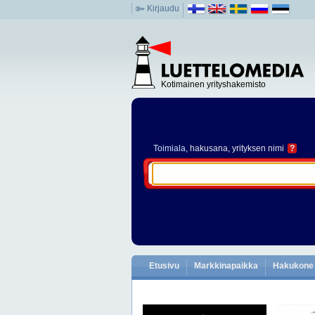
Kirjaudu
Kotimainen yrityshakemisto
Toimiala
, hakusana, yrityksen nimi
?
Etusivu
Markkinapaikka
Hakukone