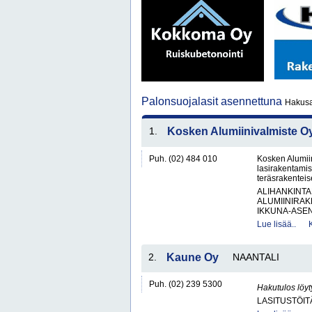
Palonsuojalasit asennettuna
Hakusa
1.
Kosken Alumiinivalmiste O
Puh. (02) 484 010
Kosken Alumiin
lasirakentamis
teräsrakenteise
ALIHANKINTA
ALUMIINIRAK
IKKUNA-ASEN
Lue lisää..
2.
Kaune Oy
NAANTALI
Puh. (02) 239 5300
Hakutulos löyt
LASITUSTÖIT