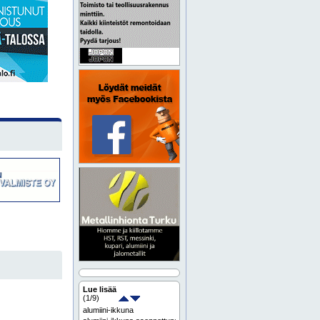
Lue lisää
(
1
/9)
alumiini-ikkuna