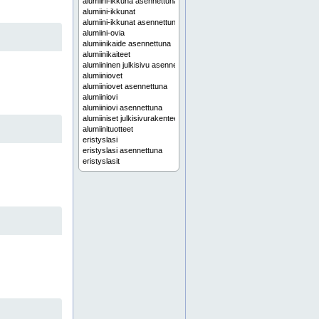
alumiini-ikkuna asennettuna
alumiini-ikkunat
alumiini-ikkunat asennettuna
alumiini-ovia
alumiinikaide asennettuna
alumiinikaiteet
alumiininen julkisivu asennettuna
alumiiniovet
alumiiniovet asennettuna
alumiiniovi
alumiiniovi asennettuna
alumiiniset julkisivurakenteet
alumiinituotteet
eristyslasi
eristyslasi asennettuna
eristyslasit
eristyslasit asennettuna
häme
ikkunalasi asennettuna
ikkunalasit asennettuna
ikkunan asennus
ikkunoiden asennus
jauhepolttomaalaus
julkisivurakenne asennettuna
julkisivurakenteet
julkisivurakenteet asennettuna
julkisivutuotteet
kanta-häme
karjala
keski-suomi