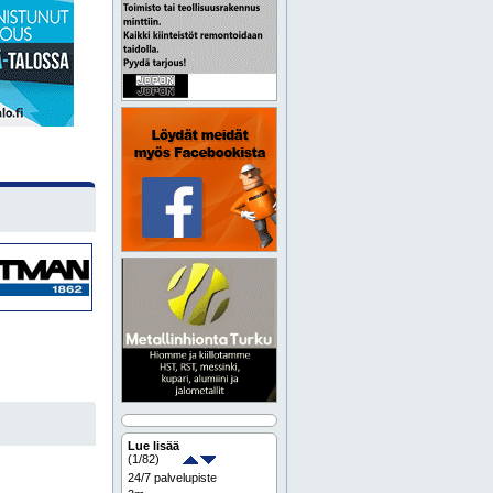
Lue lisää
(
1
/82)
24/7 palvelupiste