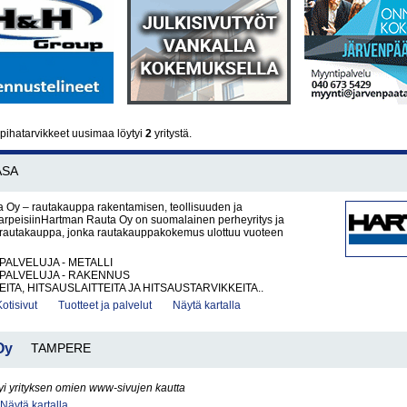
pihatarvikkeet uusimaa löytyi
2
yritystä.
ASA
 Oy – rautakauppa rakentamisen, teollisuuden ja
tarpeisiinHartman Rauta Oy on suomalainen perheyritys ja
rautakauppa, jonka rautakauppakokemus ulottuu vuoteen
PALVELUJA - METALLI
PALVELUJA - RAKENNUS
ITA, HITSAUSLAITTEITA JA HITSAUSTARVIKKEITA..
Kotisivut
Tuotteet ja palvelut
Näytä kartalla
Oy
TAMPERE
yi yrityksen omien www-sivujen kautta
Näytä kartalla