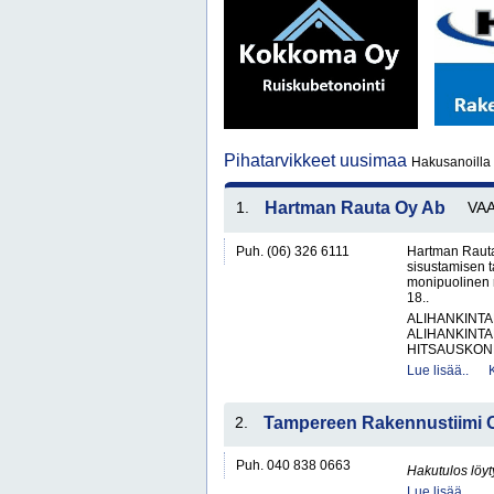
Pihatarvikkeet uusimaa
Hakusanoilla 
1.
Hartman Rauta Oy Ab
VA
Puh. (06) 326 6111
Hartman Rauta
sisustamisen 
monipuolinen 
18..
ALIHANKINTA
ALIHANKINTA
HITSAUSKONE
Lue lisää..
2.
Tampereen Rakennustiimi 
Puh. 040 838 0663
Hakutulos löyt
Lue lisää..