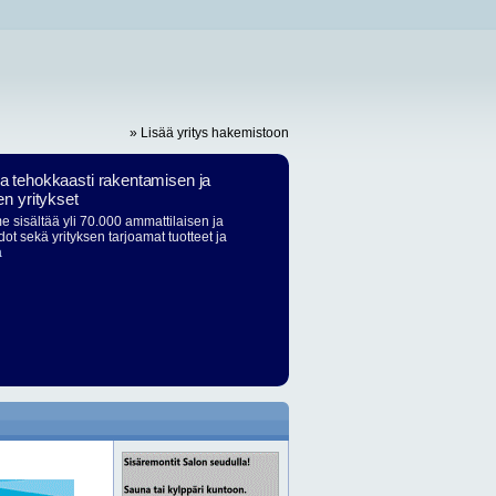
» Lisää yritys hakemistoon
ja tehokkaasti rakentamisen ja
en yritykset
 sisältää yli 70.000 ammattilaisen ja
dot sekä yrityksen tarjoamat tuotteet ja
ä