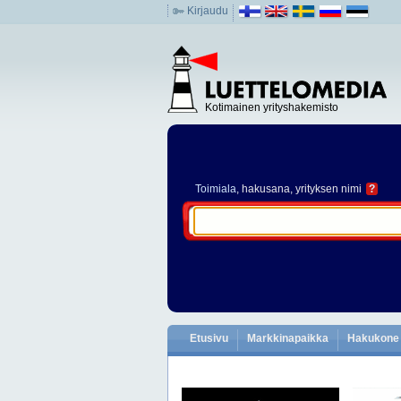
Kirjaudu
Kotimainen yrityshakemisto
Toimiala
, hakusana, yrityksen nimi
?
Etusivu
Markkinapaikka
Hakukone