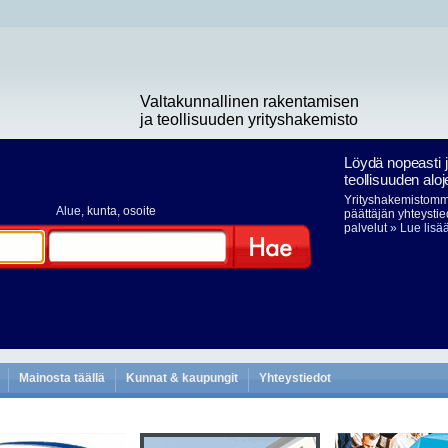
Valtakunnallinen rakentamisen
ja teollisuuden yrityshakemisto
Löydä nopeasti 
teollisuuden aloj
Yrityshakemistomme
Alue
, kunta, osoite
päättäjän yhteystie
palvelut
» Lue lisä
Hae
Mainosta täällä
Kunnat & kaupungit
Yhteystiedot