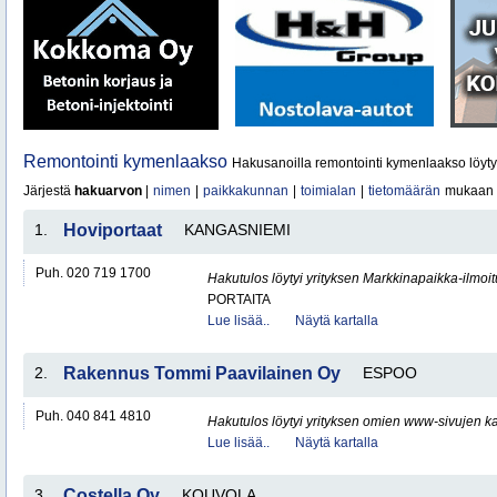
Remontointi kymenlaakso
Hakusanoilla remontointi kymenlaakso löyt
Järjestä
hakuarvon
|
nimen
|
paikkakunnan
|
toimialan
|
tietomäärän
mukaan
1.
Hoviportaat
KANGASNIEMI
Puh. 020 719 1700
Hakutulos löytyi yrityksen Markkinapaikka-ilmoi
PORTAITA
Lue lisää..
Näytä kartalla
2.
Rakennus Tommi Paavilainen Oy
ESPOO
Puh. 040 841 4810
Hakutulos löytyi yrityksen omien www-sivujen ka
Lue lisää..
Näytä kartalla
3.
Costella Oy
KOUVOLA