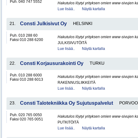
Puh. 040 747 5552
Hakutulos löytyi yrityksen omien www-sivujen ka
Lue lisää..
Näytä kartalla
21.
Consti Julkisivut Oy
HELSINKI
Puh. 010 288 60
Hakutulos löytyi yrityksen omien www-sivujen ka
Faksi 010 288 6200
JULKISIVUTÖITÄ
Lue lisää..
Näytä kartalla
22.
Consti Korjausurakointi Oy
TURKU
Puh. 010 288 6000
Hakutulos löytyi yrityksen omien www-sivujen ka
Faksi 010 288 6013
RAKENNUSLIIKKEITÄ
Lue lisää..
Näytä kartalla
23.
Consti Talotekniikka Oy Sujutuspalvelut
PORVOO
Puh. 020 765 0050
Hakutulos löytyi yrityksen omien www-sivujen ka
Faksi 020 765 0051
PUTKITÖITÄ
Lue lisää..
Näytä kartalla