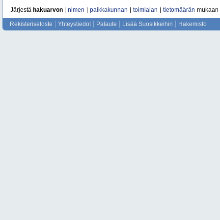
Järjestä
hakuarvon
|
nimen
|
paikkakunnan
|
toimialan
|
tietomäärän
mukaan
Rekisteriseloste
Yhteystiedot
Palaute
Lisää Suosikkeihin
Hakemisto