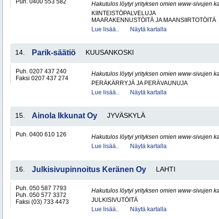
Puh. 0400 553 582
Hakutulos löytyi yrityksen omien www-sivujen ka
KIINTEISTÖPALVELUJA
MAARAKENNUSTÖITÄ JA MAANSIIRTOTÖITÄ
Lue lisää..
Näytä kartalla
14.
Parik-säätiö
KUUSANKOSKI
Puh. 0207 437 240
Hakutulos löytyi yrityksen omien www-sivujen ka
Faksi 0207 437 274
PERÄKÄRRYJÄ JA PERÄVAUNUJA
Lue lisää..
Näytä kartalla
15.
Ainola Ikkunat Oy
JYVÄSKYLÄ
Puh. 0400 610 126
Hakutulos löytyi yrityksen omien www-sivujen ka
Lue lisää..
Näytä kartalla
16.
Julkisivupinnoitus Keränen Oy
LAHTI
Puh. 050 587 7793
Hakutulos löytyi yrityksen omien www-sivujen ka
Puh. 050 577 3372
JULKISIVUTÖITÄ
Faksi (03) 733 4473
Lue lisää..
Näytä kartalla