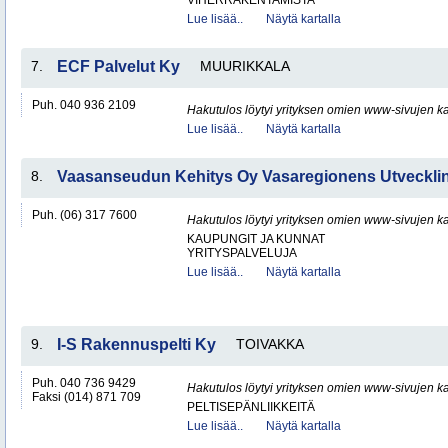
VIHERRAKENTAMISTA
Lue lisää..
Näytä kartalla
7.
ECF Palvelut Ky
MUURIKKALA
Puh. 040 936 2109
Hakutulos löytyi yrityksen omien www-sivujen ka
Lue lisää..
Näytä kartalla
8.
Vaasanseudun Kehitys Oy Vasaregionens Utveckl
Puh. (06) 317 7600
Hakutulos löytyi yrityksen omien www-sivujen ka
KAUPUNGIT JA KUNNAT
YRITYSPALVELUJA
Lue lisää..
Näytä kartalla
9.
I-S Rakennuspelti Ky
TOIVAKKA
Puh. 040 736 9429
Hakutulos löytyi yrityksen omien www-sivujen ka
Faksi (014) 871 709
PELTISEPÄNLIIKKEITÄ
Lue lisää..
Näytä kartalla