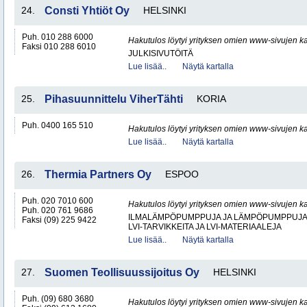
24.
Consti Yhtiöt Oy
HELSINKI
Puh. 010 288 6000
Hakutulos löytyi yrityksen omien www-sivujen ka
Faksi 010 288 6010
JULKISIVUTÖITÄ
Lue lisää..
Näytä kartalla
25.
Pihasuunnittelu ViherTähti
KORIA
Puh. 0400 165 510
Hakutulos löytyi yrityksen omien www-sivujen ka
Lue lisää..
Näytä kartalla
26.
Thermia Partners Oy
ESPOO
Puh. 020 7010 600
Hakutulos löytyi yrityksen omien www-sivujen ka
Puh. 020 761 9686
ILMALÄMPÖPUMPPUJA JA LÄMPÖPUMPPUJ
Faksi (09) 225 9422
LVI-TARVIKKEITA JA LVI-MATERIAALEJA
Lue lisää..
Näytä kartalla
27.
Suomen Teollisuussijoitus Oy
HELSINKI
Puh. (09) 680 3680
Hakutulos löytyi yrityksen omien www-sivujen ka