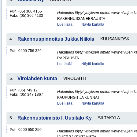
Puh. (05) 366 4155
Hakutulos löytyi yrityksen omien www-sivujen ka
Faksi (05) 366 4133
RAKENNUSSANEERAUSTA
Lue lisää..
Näytä kartalla
4.
Rakennuspinnoitus Jukka Niilola
KUUSANKOSKI
Puh. 0400 756 329
Hakutulos löytyi yrityksen omien www-sivujen ka
RAPPAUSTA
Lue lisää..
Näytä kartalla
5.
Virolahden kunta
VIROLAHTI
Puh. (05) 749 12
Hakutulos löytyi yrityksen omien www-sivujen ka
Faksi (05) 347 1867
KAUPUNGIT JA KUNNAT
Lue lisää..
Näytä kartalla
6.
Rakennustoimisto I. Uusitalo Ky
SILTAKYLÄ
Puh. 0500 650 250
Hakutulos löytyi yrityksen omien www-sivujen ka