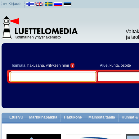
Kirjaudu
Valta
ja te
Kotimainen yrityshakemisto
Toimiala
, hakusana, yrityksen nimi
?
Alue
, kunta, osoite
Etusivu
Markkinapaikka
Hakukone
Mainosta täällä
Kunnat & 