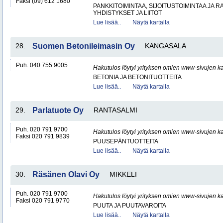
Faksi (09) 612 1680
PANKKITOIMINTAA, SIJOITUSTOIMINTAA JA 
YHDISTYKSET JA LIITOT
Lue lisää..
Näytä kartalla
28.
Suomen Betonileimasin Oy
KANGASALA
Puh. 040 755 9005
Hakutulos löytyi yrityksen omien www-sivujen ka
BETONIA JA BETONITUOTTEITA
Lue lisää..
Näytä kartalla
29.
Parlatuote Oy
RANTASALMI
Puh. 020 791 9700
Hakutulos löytyi yrityksen omien www-sivujen ka
Faksi 020 791 9839
PUUSEPÄNTUOTTEITA
Lue lisää..
Näytä kartalla
30.
Räsänen Olavi Oy
MIKKELI
Puh. 020 791 9700
Hakutulos löytyi yrityksen omien www-sivujen ka
Faksi 020 791 9770
PUUTA JA PUUTAVAROITA
Lue lisää..
Näytä kartalla