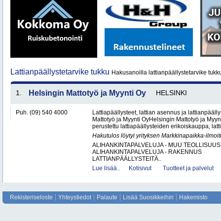
Lattianpäällystetarvike tukku
Hakusanoilla lattianpäällystetarvike tukku
1.
Helsingin Mattotyö ja Myynti Oy
HELSINKI
Puh. (09) 540 4000
Lattiapäällysteet, lattian asennus ja lattianpääll
Mattotyö ja Myynti OyHelsingin Mattotyö ja Myy
perustettu lattiapäällysteiden erikoiskauppa, latt
Hakutulos löytyi yrityksen Markkinapaikka-ilmoi
ALIHANKINTAPALVELUJA - MUU TEOLLISUUS
ALIHANKINTAPALVELUJA - RAKENNUS
LATTIANPÄÄLLYSTEITÄ..
Lue lisää..
Kotisivut
Tuotteet ja palvelut
Rekisteriseloste
Yhteystiedot
Palaute
Lisää Suosikkeihin
Hakemisto