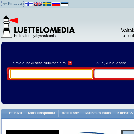
Kirjaudu
Valta
ja te
Kotimainen yrityshakemisto
Toimiala
, hakusana, yrityksen nimi
?
Alue
, kunta, osoite
Etusivu
Markkinapaikka
Hakukone
Mainosta täällä
Kunnat & 