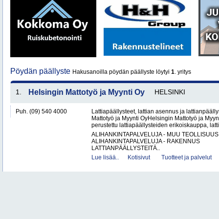
Pöydän päällyste
Hakusanoilla pöydän päällyste löytyi
1
. yritys
1.
Helsingin Mattotyö ja Myynti Oy
HELSINKI
Puh. (09) 540 4000
Lattiapäällysteet, lattian asennus ja lattianpääll
Mattotyö ja Myynti OyHelsingin Mattotyö ja Myy
perustettu lattiapäällysteiden erikoiskauppa, latt
ALIHANKINTAPALVELUJA - MUU TEOLLISUUS
ALIHANKINTAPALVELUJA - RAKENNUS
LATTIANPÄÄLLYSTEITÄ..
Lue lisää..
Kotisivut
Tuotteet ja palvelut