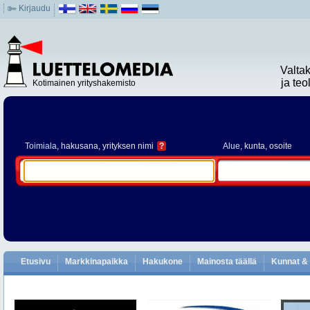
Kirjaudu
Valta
ja te
Kotimainen yrityshakemisto
Toimiala
, hakusana, yrityksen nimi
?
Alue
, kunta, osoite
Etusivu
Markkinapaikka
Hakukone
Mainosta täällä
Kunnat & 