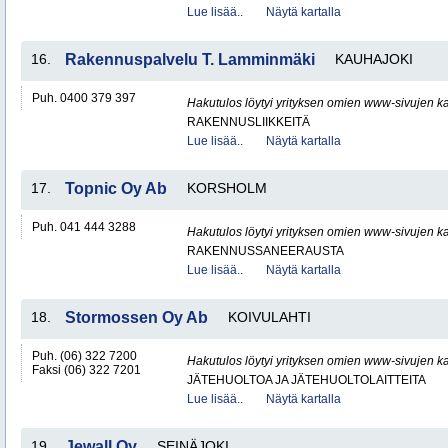
Lue lisää..
Näytä kartalla
16.
Rakennuspalvelu T. Lamminmäki
KAUHAJOKI
Puh. 0400 379 397
Hakutulos löytyi yrityksen omien www-sivujen ka
RAKENNUSLIIKKEITÄ
Lue lisää..
Näytä kartalla
17.
Topnic Oy Ab
KORSHOLM
Puh. 041 444 3288
Hakutulos löytyi yrityksen omien www-sivujen ka
RAKENNUSSANEERAUSTA
Lue lisää..
Näytä kartalla
18.
Stormossen Oy Ab
KOIVULAHTI
Puh. (06) 322 7200
Hakutulos löytyi yrityksen omien www-sivujen ka
Faksi (06) 322 7201
JÄTEHUOLTOA JA JÄTEHUOLTOLAITTEITA
Lue lisää..
Näytä kartalla
19.
Jewall Oy
SEINÄJOKI