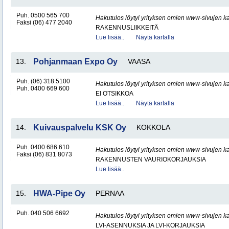
Puh. 0500 565 700
Hakutulos löytyi yrityksen omien www-sivujen ka
Faksi (06) 477 2040
RAKENNUSLIIKKEITÄ
Lue lisää..
Näytä kartalla
13.
Pohjanmaan Expo Oy
VAASA
Puh. (06) 318 5100
Hakutulos löytyi yrityksen omien www-sivujen ka
Puh. 0400 669 600
EI OTSIKKOA
Lue lisää..
Näytä kartalla
14.
Kuivauspalvelu KSK Oy
KOKKOLA
Puh. 0400 686 610
Hakutulos löytyi yrityksen omien www-sivujen ka
Faksi (06) 831 8073
RAKENNUSTEN VAURIOKORJAUKSIA
Lue lisää..
15.
HWA-Pipe Oy
PERNAA
Puh. 040 506 6692
Hakutulos löytyi yrityksen omien www-sivujen ka
LVI-ASENNUKSIA JA LVI-KORJAUKSIA