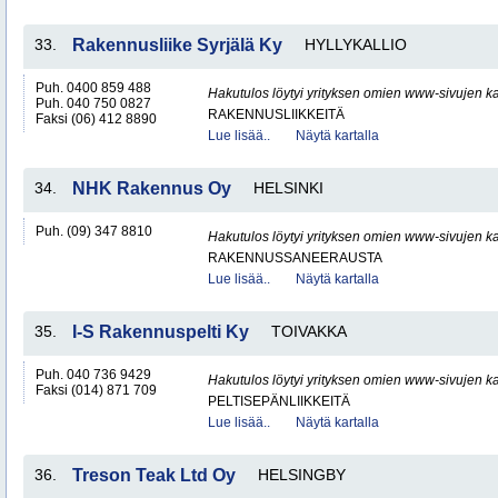
33.
Rakennusliike Syrjälä Ky
HYLLYKALLIO
Puh. 0400 859 488
Hakutulos löytyi yrityksen omien www-sivujen ka
Puh. 040 750 0827
RAKENNUSLIIKKEITÄ
Faksi (06) 412 8890
Lue lisää..
Näytä kartalla
34.
NHK Rakennus Oy
HELSINKI
Puh. (09) 347 8810
Hakutulos löytyi yrityksen omien www-sivujen ka
RAKENNUSSANEERAUSTA
Lue lisää..
Näytä kartalla
35.
I-S Rakennuspelti Ky
TOIVAKKA
Puh. 040 736 9429
Hakutulos löytyi yrityksen omien www-sivujen ka
Faksi (014) 871 709
PELTISEPÄNLIIKKEITÄ
Lue lisää..
Näytä kartalla
36.
Treson Teak Ltd Oy
HELSINGBY