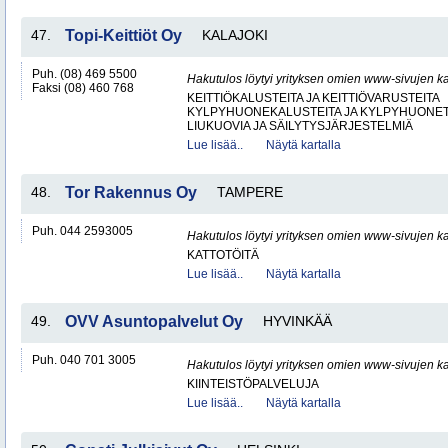
47.
Topi-Keittiöt Oy
KALAJOKI
Puh. (08) 469 5500
Hakutulos löytyi yrityksen omien www-sivujen ka
Faksi (08) 460 768
KEITTIÖKALUSTEITA JA KEITTIÖVARUSTEITA
KYLPYHUONEKALUSTEITA JA KYLPYHUONET
LIUKUOVIA JA SÄILYTYSJÄRJESTELMIÄ
Lue lisää..
Näytä kartalla
48.
Tor Rakennus Oy
TAMPERE
Puh. 044 2593005
Hakutulos löytyi yrityksen omien www-sivujen ka
KATTOTÖITÄ
Lue lisää..
Näytä kartalla
49.
OVV Asuntopalvelut Oy
HYVINKÄÄ
Puh. 040 701 3005
Hakutulos löytyi yrityksen omien www-sivujen ka
KIINTEISTÖPALVELUJA
Lue lisää..
Näytä kartalla