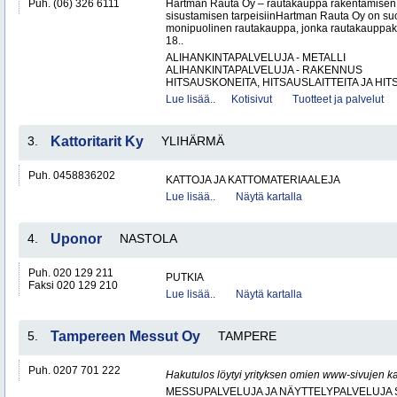
Puh. (06) 326 6111
Hartman Rauta Oy – rautakauppa rakentamisen, 
sisustamisen tarpeisiinHartman Rauta Oy on su
monipuolinen rautakauppa, jonka rautakauppak
18..
ALIHANKINTAPALVELUJA - METALLI
ALIHANKINTAPALVELUJA - RAKENNUS
HITSAUSKONEITA, HITSAUSLAITTEITA JA HIT
Lue lisää..
Kotisivut
Tuotteet ja palvelut
3.
Kattoritarit Ky
YLIHÄRMÄ
Puh. 0458836202
KATTOJA JA KATTOMATERIAALEJA
Lue lisää..
Näytä kartalla
4.
Uponor
NASTOLA
Puh. 020 129 211
PUTKIA
Faksi 020 129 210
Lue lisää..
Näytä kartalla
5.
Tampereen Messut Oy
TAMPERE
Puh. 0207 701 222
Hakutulos löytyi yrityksen omien www-sivujen ka
MESSUPALVELUJA JA NÄYTTELYPALVELUJA 