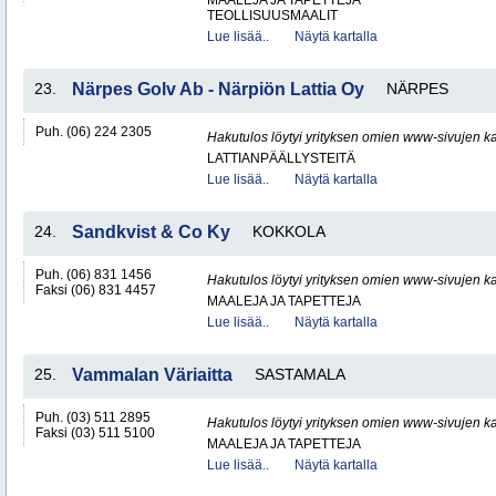
MAALEJA JA TAPETTEJA
TEOLLISUUSMAALIT
Lue lisää..
Näytä kartalla
23.
Närpes Golv Ab - Närpiön Lattia Oy
NÄRPES
Puh. (06) 224 2305
Hakutulos löytyi yrityksen omien www-sivujen ka
LATTIANPÄÄLLYSTEITÄ
Lue lisää..
Näytä kartalla
24.
Sandkvist & Co Ky
KOKKOLA
Puh. (06) 831 1456
Hakutulos löytyi yrityksen omien www-sivujen ka
Faksi (06) 831 4457
MAALEJA JA TAPETTEJA
Lue lisää..
Näytä kartalla
25.
Vammalan Väriaitta
SASTAMALA
Puh. (03) 511 2895
Hakutulos löytyi yrityksen omien www-sivujen ka
Faksi (03) 511 5100
MAALEJA JA TAPETTEJA
Lue lisää..
Näytä kartalla