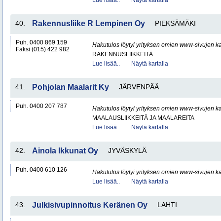
Lue lisää..
Näytä kartalla
40.
Rakennusliike R Lempinen Oy
PIEKSÄMÄKI
Puh. 0400 869 159
Hakutulos löytyi yrityksen omien www-sivujen ka
Faksi (015) 422 982
RAKENNUSLIIKKEITÄ
Lue lisää..
Näytä kartalla
41.
Pohjolan Maalarit Ky
JÄRVENPÄÄ
Puh. 0400 207 787
Hakutulos löytyi yrityksen omien www-sivujen ka
MAALAUSLIIKKEITÄ JA MAALAREITA
Lue lisää..
Näytä kartalla
42.
Ainola Ikkunat Oy
JYVÄSKYLÄ
Puh. 0400 610 126
Hakutulos löytyi yrityksen omien www-sivujen ka
Lue lisää..
Näytä kartalla
43.
Julkisivupinnoitus Keränen Oy
LAHTI