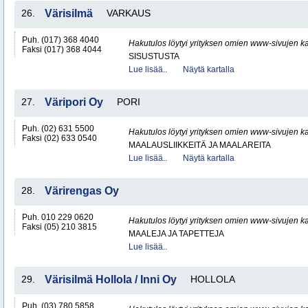
26.
Värisilmä
VARKAUS
Puh. (017) 368 4040
Hakutulos löytyi yrityksen omien www-sivujen ka
Faksi (017) 368 4044
SISUSTUSTA
Lue lisää..
Näytä kartalla
27.
Väripori Oy
PORI
Puh. (02) 631 5500
Hakutulos löytyi yrityksen omien www-sivujen ka
Faksi (02) 633 0540
MAALAUSLIIKKEITÄ JA MAALAREITA
Lue lisää..
Näytä kartalla
28.
Värirengas Oy
Puh. 010 229 0620
Hakutulos löytyi yrityksen omien www-sivujen ka
Faksi (05) 210 3815
MAALEJA JA TAPETTEJA
Lue lisää..
29.
Värisilmä Hollola / Inni Oy
HOLLOLA
Puh. (03) 780 5858