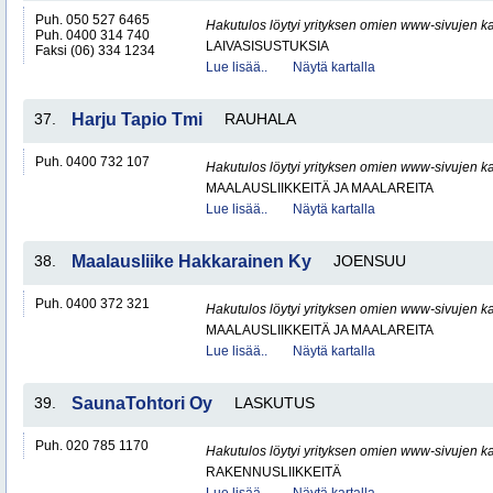
Puh. 050 527 6465
Hakutulos löytyi yrityksen omien www-sivujen ka
Puh. 0400 314 740
LAIVASISUSTUKSIA
Faksi (06) 334 1234
Lue lisää..
Näytä kartalla
37.
Harju Tapio Tmi
RAUHALA
Puh. 0400 732 107
Hakutulos löytyi yrityksen omien www-sivujen ka
MAALAUSLIIKKEITÄ JA MAALAREITA
Lue lisää..
Näytä kartalla
38.
Maalausliike Hakkarainen Ky
JOENSUU
Puh. 0400 372 321
Hakutulos löytyi yrityksen omien www-sivujen ka
MAALAUSLIIKKEITÄ JA MAALAREITA
Lue lisää..
Näytä kartalla
39.
SaunaTohtori Oy
LASKUTUS
Puh. 020 785 1170
Hakutulos löytyi yrityksen omien www-sivujen ka
RAKENNUSLIIKKEITÄ