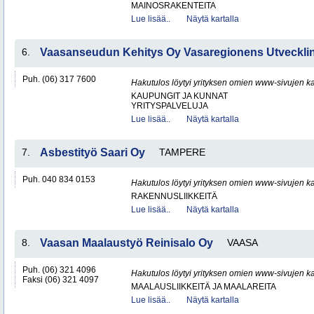
MAINOSRAKENTEITA
Lue lisää..
Näytä kartalla
6.
Vaasanseudun Kehitys Oy Vasaregionens Utveckl
Puh. (06) 317 7600
Hakutulos löytyi yrityksen omien www-sivujen ka
KAUPUNGIT JA KUNNAT
YRITYSPALVELUJA
Lue lisää..
Näytä kartalla
7.
Asbestityö Saari Oy
TAMPERE
Puh. 040 834 0153
Hakutulos löytyi yrityksen omien www-sivujen ka
RAKENNUSLIIKKEITÄ
Lue lisää..
Näytä kartalla
8.
Vaasan Maalaustyö Reinisalo Oy
VAASA
Puh. (06) 321 4096
Hakutulos löytyi yrityksen omien www-sivujen ka
Faksi (06) 321 4097
MAALAUSLIIKKEITÄ JA MAALAREITA
Lue lisää..
Näytä kartalla