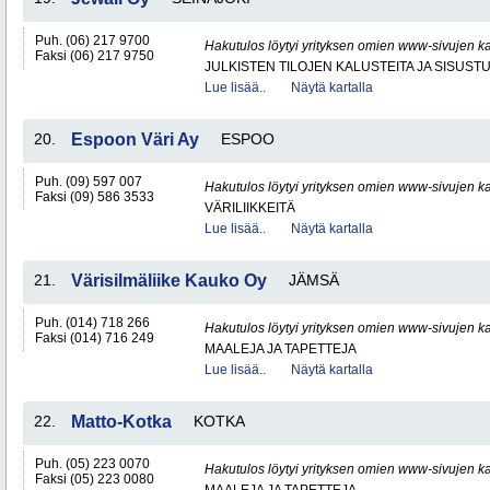
Puh. (06) 217 9700
Hakutulos löytyi yrityksen omien www-sivujen ka
Faksi (06) 217 9750
JULKISTEN TILOJEN KALUSTEITA JA SISUST
Lue lisää..
Näytä kartalla
20.
Espoon Väri Ay
ESPOO
Puh. (09) 597 007
Hakutulos löytyi yrityksen omien www-sivujen ka
Faksi (09) 586 3533
VÄRILIIKKEITÄ
Lue lisää..
Näytä kartalla
21.
Värisilmäliike Kauko Oy
JÄMSÄ
Puh. (014) 718 266
Hakutulos löytyi yrityksen omien www-sivujen ka
Faksi (014) 716 249
MAALEJA JA TAPETTEJA
Lue lisää..
Näytä kartalla
22.
Matto-Kotka
KOTKA
Puh. (05) 223 0070
Hakutulos löytyi yrityksen omien www-sivujen ka
Faksi (05) 223 0080