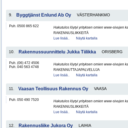
9.
Byggtjänst Enlund Ab Oy
VÄSTERHANKMO
Puh. 0500 865 622
Hakutulos löytyi yrityksen omien www-sivujen ka
RAKENNUSLIIKKEITÄ
Lue lisää..
Näytä kartalla
10.
Rakennussuunnittelu Jukka Tiilikka
ORISBERG
Puh. (06) 472 4506
Hakutulos löytyi yrityksen omien www-sivujen ka
Puh. 040 563 4748
RAKENNUTTAJAPALVELUJA
Lue lisää..
Näytä kartalla
11.
Vaasan Teollisuus Rakennus Oy
VAASA
Puh. 050 490 7520
Hakutulos löytyi yrityksen omien www-sivujen ka
RAKENNUSLIIKKEITÄ
Lue lisää..
Näytä kartalla
12.
Rakennusliike Jukora Oy
LAIHIA