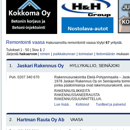
Remontointi vaasa
Hakusanoilla remontointi vaasa löytyi
67
yritystä.
Tulokset 1 - 50 | Sivu
1
2
Järjestä
hakuarvon
|
nimen
|
paikkakunnan
|
toimialan
|
tietomäärän
mukaan
1.
Jaskari Rakennus Oy
HYLLYKALLIO, SEINÄJOKI
Puh. 0207 340 670
Rakennusurakointia Etelä-Pohjanmaalla – Jask
1978 Jaskari Rakennus Oy on Seinäjoella toimiv
jonka päätoimialoja ovat rakennusurakointi, as
RAKENNUSLIIKKEITÄ
RAKENNUSSANEERAUSTA
RAKENNUSSUUNNITTELUA..
Lue lisää..
Kotisivut
Tuotteet ja palvelut
2.
Hartman Rauta Oy Ab
VAASA