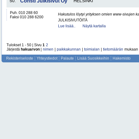
50.
Consti Julkisivut Oy
HELSINKI
Puh. 010 288 60
Hakutulos löytyi yrityksen omien www-sivujen ka
Faksi 010 288 6200
JULKISIVUTÖITÄ
Lue lisää..
Näytä kartalla
Tulokset 1 - 50 | Sivu
1
2
Järjestä
hakuarvon
|
nimen
|
paikkakunnan
|
toimialan
|
tietomäärän
mukaan
Rekisteriseloste
Yhteystiedot
Palaute
Lisää Suosikkeihin
Hakemisto