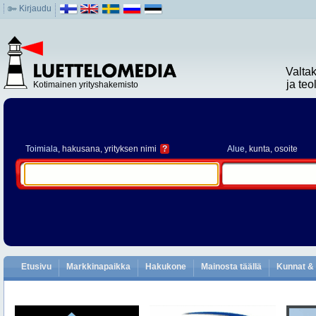
Kirjaudu
Valta
ja te
Kotimainen yrityshakemisto
Toimiala
, hakusana, yrityksen nimi
?
Alue
, kunta, osoite
Etusivu
Markkinapaikka
Hakukone
Mainosta täällä
Kunnat & 