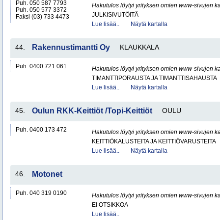
Puh. 050 587 7793
Hakutulos löytyi yrityksen omien www-sivujen ka
Puh. 050 577 3372
JULKISIVUTÖITÄ
Faksi (03) 733 4473
Lue lisää..
Näytä kartalla
44.
Rakennustimantti Oy
KLAUKKALA
Puh. 0400 721 061
Hakutulos löytyi yrityksen omien www-sivujen ka
TIMANTTIPORAUSTA JA TIMANTTISAHAUSTA
Lue lisää..
Näytä kartalla
45.
Oulun RKK-Keittiöt /Topi-Keittiöt
OULU
Puh. 0400 173 472
Hakutulos löytyi yrityksen omien www-sivujen ka
KEITTIÖKALUSTEITA JA KEITTIÖVARUSTEITA
Lue lisää..
Näytä kartalla
46.
Motonet
Puh. 040 319 0190
Hakutulos löytyi yrityksen omien www-sivujen ka
EI OTSIKKOA
Lue lisää..