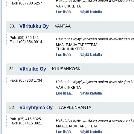
Hakutulos löytyi yrityksen omien www-sivujen ka
Faksi (03) 780 6257
VÄRILIIKKEITÄ
Lue lisää..
Näytä kartalla
30.
Väritukku Oy
VANTAA
Puh. (09) 849 141
Hakutulos löytyi yrityksen omien www-sivujen ka
Faksi (09) 854 0914
MAALEJA JA TAPETTEJA
TUKKULIIKKEITÄ
Lue lisää..
Näytä kartalla
31.
Väriuitto Oy
KUUSANKOSKI
Faksi (05) 363 1734
Hakutulos löytyi yrityksen omien www-sivujen ka
VÄRILIIKKEITÄ
Lue lisää..
Näytä kartalla
32.
Väriyhtymä Oy
LAPPEENRANTA
Puh. (05) 415 6325
Hakutulos löytyi yrityksen omien www-sivujen ka
Faksi (05) 415 3921
MAALEJA JA TAPETTEJA
Lue lisää..
Näytä kartalla