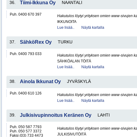
36.
Tiimi-Ikkuna Oy
NAANTALI
Puh. 0400 670 397
Hakutulos löytyi yrityksen omien www-sivujen ka
IKKUNOITA
Lue lisää..
Näytä kartalla
37.
SähköRex Oy
TURKU
Puh. 0400 793 033
Hakutulos löytyi yrityksen omien www-sivujen ka
SÄHKÖALAN TÖITÄ
Lue lisää..
Näytä kartalla
38.
Ainola Ikkunat Oy
JYVÄSKYLÄ
Puh. 0400 610 126
Hakutulos löytyi yrityksen omien www-sivujen ka
Lue lisää..
Näytä kartalla
39.
Julkisivupinnoitus Keränen Oy
LAHTI
Puh. 050 587 7793
Hakutulos löytyi yrityksen omien www-sivujen ka
Puh. 050 577 3372
JULKISIVUTÖITÄ
Faksi (03) 733 4473