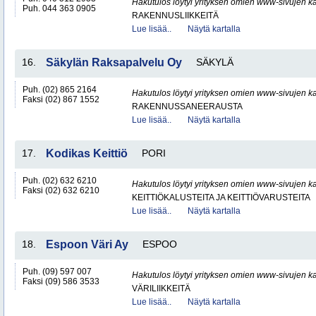
Hakutulos löytyi yrityksen omien www-sivujen ka
Puh. 044 363 0905
RAKENNUSLIIKKEITÄ
Lue lisää..
Näytä kartalla
16.
Säkylän Raksapalvelu Oy
SÄKYLÄ
Puh. (02) 865 2164
Hakutulos löytyi yrityksen omien www-sivujen ka
Faksi (02) 867 1552
RAKENNUSSANEERAUSTA
Lue lisää..
Näytä kartalla
17.
Kodikas Keittiö
PORI
Puh. (02) 632 6210
Hakutulos löytyi yrityksen omien www-sivujen ka
Faksi (02) 632 6210
KEITTIÖKALUSTEITA JA KEITTIÖVARUSTEITA
Lue lisää..
Näytä kartalla
18.
Espoon Väri Ay
ESPOO
Puh. (09) 597 007
Hakutulos löytyi yrityksen omien www-sivujen ka
Faksi (09) 586 3533
VÄRILIIKKEITÄ
Lue lisää..
Näytä kartalla