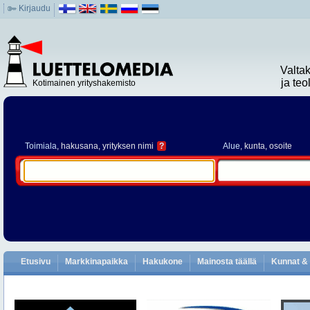
Kirjaudu
Valta
ja te
Kotimainen yrityshakemisto
Toimiala
, hakusana, yrityksen nimi
?
Alue
, kunta, osoite
Etusivu
Markkinapaikka
Hakukone
Mainosta täällä
Kunnat & 