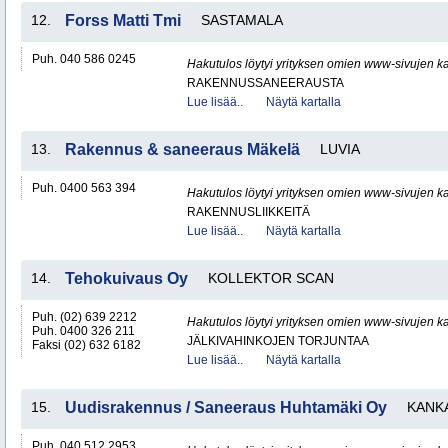
12.
Forss Matti Tmi
SASTAMALA
Puh. 040 586 0245
Hakutulos löytyi yrityksen omien www-sivujen ka
RAKENNUSSANEERAUSTA
Lue lisää..
Näytä kartalla
13.
Rakennus & saneeraus Mäkelä
LUVIA
Puh. 0400 563 394
Hakutulos löytyi yrityksen omien www-sivujen ka
RAKENNUSLIIKKEITÄ
Lue lisää..
Näytä kartalla
14.
Tehokuivaus Oy
KOLLEKTOR SCAN
Puh. (02) 639 2212
Hakutulos löytyi yrityksen omien www-sivujen ka
Puh. 0400 326 211
JÄLKIVAHINKOJEN TORJUNTAA
Faksi (02) 632 6182
Lue lisää..
Näytä kartalla
15.
Uudisrakennus / Saneeraus Huhtamäki Oy
KANK
Puh. 040 512 2953