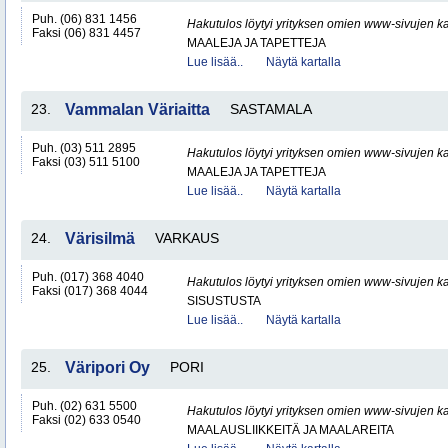
Puh. (06) 831 1456
Hakutulos löytyi yrityksen omien www-sivujen ka
Faksi (06) 831 4457
MAALEJA JA TAPETTEJA
Lue lisää..
Näytä kartalla
23.
Vammalan Väriaitta
SASTAMALA
Puh. (03) 511 2895
Hakutulos löytyi yrityksen omien www-sivujen ka
Faksi (03) 511 5100
MAALEJA JA TAPETTEJA
Lue lisää..
Näytä kartalla
24.
Värisilmä
VARKAUS
Puh. (017) 368 4040
Hakutulos löytyi yrityksen omien www-sivujen ka
Faksi (017) 368 4044
SISUSTUSTA
Lue lisää..
Näytä kartalla
25.
Väripori Oy
PORI
Puh. (02) 631 5500
Hakutulos löytyi yrityksen omien www-sivujen ka
Faksi (02) 633 0540
MAALAUSLIIKKEITÄ JA MAALAREITA