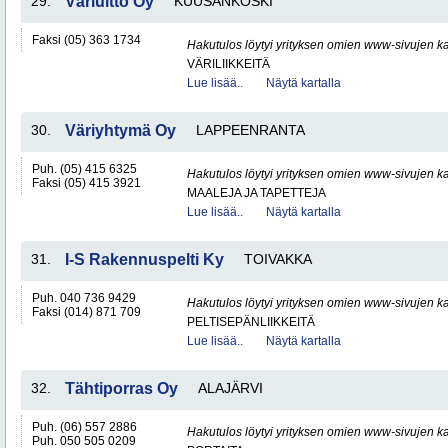
29.
Väriuitto Oy
KUUSANKOSKI
Faksi (05) 363 1734
Hakutulos löytyi yrityksen omien www-sivujen ka
VÄRILIIKKEITÄ
Lue lisää..
Näytä kartalla
30.
Väriyhtymä Oy
LAPPEENRANTA
Puh. (05) 415 6325
Hakutulos löytyi yrityksen omien www-sivujen ka
Faksi (05) 415 3921
MAALEJA JA TAPETTEJA
Lue lisää..
Näytä kartalla
31.
I-S Rakennuspelti Ky
TOIVAKKA
Puh. 040 736 9429
Hakutulos löytyi yrityksen omien www-sivujen ka
Faksi (014) 871 709
PELTISEPÄNLIIKKEITÄ
Lue lisää..
Näytä kartalla
32.
Tähtiporras Oy
ALAJÄRVI
Puh. (06) 557 2886
Hakutulos löytyi yrityksen omien www-sivujen ka
Puh. 050 505 0209