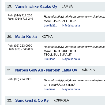
19.
Värisilmäliike Kauko Oy
JÄMSÄ
Puh. (014) 718 266
Hakutulos löytyi yrityksen omien www-sivujen ka
Faksi (014) 716 249
MAALEJA JA TAPETTEJA
Lue lisää..
Näytä kartalla
20.
Matto-Kotka
KOTKA
Puh. (05) 223 0070
Hakutulos löytyi yrityksen omien www-sivujen ka
Faksi (05) 223 0080
MAALEJA JA TAPETTEJA
TEOLLISUUSMAALIT
Lue lisää..
Näytä kartalla
21.
Närpes Golv Ab - Närpiön Lattia Oy
NÄRPES
Puh. (06) 224 2305
Hakutulos löytyi yrityksen omien www-sivujen ka
LATTIANPÄÄLLYSTEITÄ
Lue lisää..
Näytä kartalla
22.
Sandkvist & Co Ky
KOKKOLA