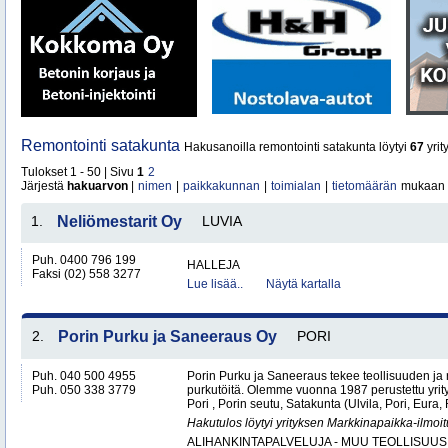
Remontointi satakunta
Hakusanoilla remontointi satakunta löytyi
67
yrit
Tulokset 1 - 50 | Sivu
1
2
Järjestä
hakuarvon
|
nimen
|
paikkakunnan
|
toimialan
|
tietomäärän
mukaan
1.
Neliömestarit Oy
LUVIA
Puh. 0400 796 199
HALLEJA
Faksi (02) 558 3277
Lue lisää..
Näytä kartalla
2.
Porin Purku ja Saneeraus Oy
PORI
Puh. 040 500 4955
Porin Purku ja Saneeraus tekee teollisuuden ja
Puh. 050 338 3779
purkutöitä. Olemme vuonna 1987 perustettu yri
Pori , Porin seutu, Satakunta (Ulvila, Pori, Eur
Hakutulos löytyi yrityksen Markkinapaikka-ilmoi
ALIHANKINTAPALVELUJA - MUU TEOLLISUUS