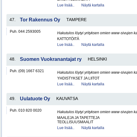
Lue lisää..
Näytä kartalla
47.
Tor Rakennus Oy
TAMPERE
Puh. 044 2593005
Hakutulos löytyi yrityksen omien www-sivujen ka
KATTOTÖITÄ
Lue lisää..
Näytä kartalla
48.
Suomen Vuokranantajat ry
HELSINKI
Puh. (09) 1667 6321
Hakutulos löytyi yrityksen omien www-sivujen ka
YHDISTYKSET JA LIITOT
Lue lisää..
Näytä kartalla
49.
Uulatuote Oy
KAUVATSA
Puh. 010 820 0020
Hakutulos löytyi yrityksen omien www-sivujen ka
MAALEJA JA TAPETTEJA
TEOLLISUUSMAALIT
Lue lisää..
Näytä kartalla