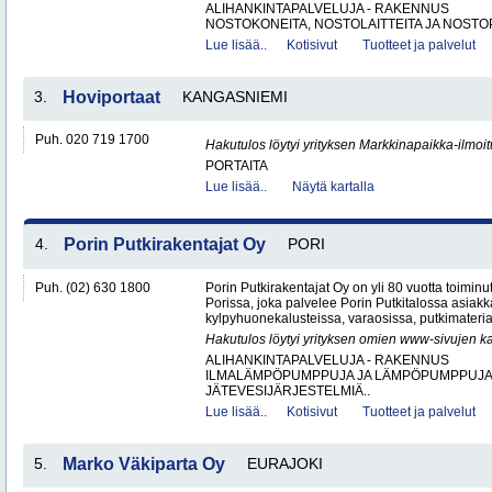
ALIHANKINTAPALVELUJA - RAKENNUS
NOSTOKONEITA, NOSTOLAITTEITA JA NOSTO
Lue lisää..
Kotisivut
Tuotteet ja palvelut
3.
Hoviportaat
KANGASNIEMI
Puh. 020 719 1700
Hakutulos löytyi yrityksen Markkinapaikka-ilmoi
PORTAITA
Lue lisää..
Näytä kartalla
4.
Porin Putkirakentajat Oy
PORI
Puh. (02) 630 1800
Porin Putkirakentajat Oy on yli 80 vuotta toiminut
Porissa, joka palvelee Porin Putkitalossa asiakka
kylpyhuonekalusteissa, varaosissa, putkimateria
Hakutulos löytyi yrityksen omien www-sivujen ka
ALIHANKINTAPALVELUJA - RAKENNUS
ILMALÄMPÖPUMPPUJA JA LÄMPÖPUMPPUJ
JÄTEVESIJÄRJESTELMIÄ..
Lue lisää..
Kotisivut
Tuotteet ja palvelut
5.
Marko Väkiparta Oy
EURAJOKI