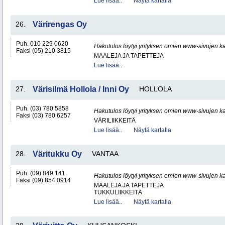
Lue lisää..
Näytä kartalla
26.
Värirengas Oy
Puh. 010 229 0620
Hakutulos löytyi yrityksen omien www-sivujen ka
Faksi (05) 210 3815
MAALEJA JA TAPETTEJA
Lue lisää..
27.
Värisilmä Hollola / Inni Oy
HOLLOLA
Puh. (03) 780 5858
Hakutulos löytyi yrityksen omien www-sivujen ka
Faksi (03) 780 6257
VÄRILIIKKEITÄ
Lue lisää..
Näytä kartalla
28.
Väritukku Oy
VANTAA
Puh. (09) 849 141
Hakutulos löytyi yrityksen omien www-sivujen ka
Faksi (09) 854 0914
MAALEJA JA TAPETTEJA
TUKKULIIKKEITÄ
Lue lisää..
Näytä kartalla