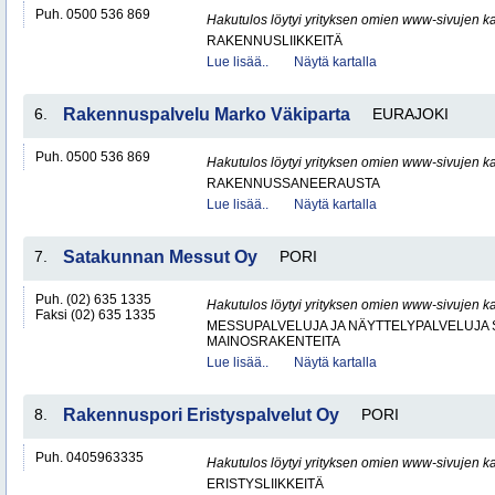
Puh. 0500 536 869
Hakutulos löytyi yrityksen omien www-sivujen ka
RAKENNUSLIIKKEITÄ
Lue lisää..
Näytä kartalla
6.
Rakennuspalvelu Marko Väkiparta
EURAJOKI
Puh. 0500 536 869
Hakutulos löytyi yrityksen omien www-sivujen ka
RAKENNUSSANEERAUSTA
Lue lisää..
Näytä kartalla
7.
Satakunnan Messut Oy
PORI
Puh. (02) 635 1335
Hakutulos löytyi yrityksen omien www-sivujen ka
Faksi (02) 635 1335
MESSUPALVELUJA JA NÄYTTELYPALVELUJA 
MAINOSRAKENTEITA
Lue lisää..
Näytä kartalla
8.
Rakennuspori Eristyspalvelut Oy
PORI
Puh. 0405963335
Hakutulos löytyi yrityksen omien www-sivujen ka
ERISTYSLIIKKEITÄ