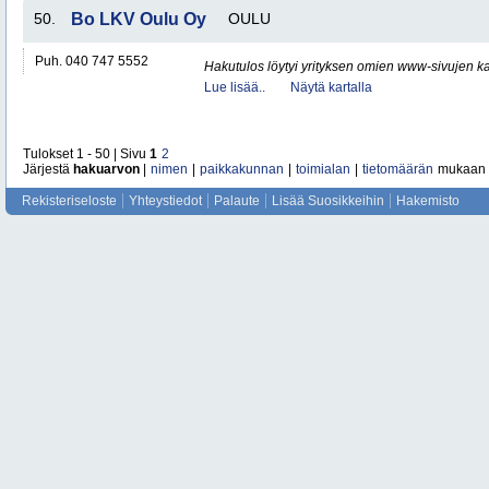
50.
Bo LKV Oulu Oy
OULU
Puh. 040 747 5552
Hakutulos löytyi yrityksen omien www-sivujen ka
Lue lisää..
Näytä kartalla
Tulokset 1 - 50 | Sivu
1
2
Järjestä
hakuarvon
|
nimen
|
paikkakunnan
|
toimialan
|
tietomäärän
mukaan
Rekisteriseloste
Yhteystiedot
Palaute
Lisää Suosikkeihin
Hakemisto