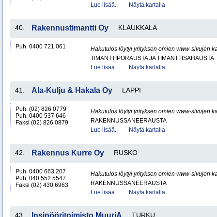
Lue lisää..
Näytä kartalla
40.
Rakennustimantti Oy
KLAUKKALA
Puh. 0400 721 061
Hakutulos löytyi yrityksen omien www-sivujen ka
TIMANTTIPORAUSTA JA TIMANTTISAHAUSTA
Lue lisää..
Näytä kartalla
41.
Ala-Kulju & Hakala Oy
LAPPI
Puh. (02) 826 0779
Hakutulos löytyi yrityksen omien www-sivujen ka
Puh. 0400 537 646
RAKENNUSSANEERAUSTA
Faksi (02) 826 0879
Lue lisää..
Näytä kartalla
42.
Rakennus Kurre Oy
RUSKO
Puh. 0400 663 207
Hakutulos löytyi yrityksen omien www-sivujen ka
Puh. 040 552 5547
RAKENNUSSANEERAUSTA
Faksi (02) 430 6963
Lue lisää..
Näytä kartalla
43.
Insinööritoimisto MuuriA
TURKU