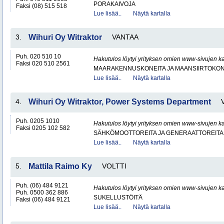
PORAKAIVOJA
Faksi (08) 515 518
Lue lisää..
Näytä kartalla
3.
Wihuri Oy Witraktor
VANTAA
Puh. 020 510 10
Hakutulos löytyi yrityksen omien www-sivujen ka
Faksi 020 510 2561
MAARAKENNUSKONEITA JA MAANSIIRTOKONE
Lue lisää..
Näytä kartalla
4.
Wihuri Oy Witraktor, Power Systems Department
Puh. 0205 1010
Hakutulos löytyi yrityksen omien www-sivujen ka
Faksi 0205 102 582
SÄHKÖMOOTTOREITA JA GENERAATTOREITA
Lue lisää..
Näytä kartalla
5.
Mattila Raimo Ky
VOLTTI
Puh. (06) 484 9121
Hakutulos löytyi yrityksen omien www-sivujen ka
Puh. 0500 362 886
SUKELLUSTÖITÄ
Faksi (06) 484 9121
Lue lisää..
Näytä kartalla