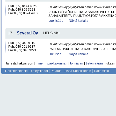
Puh. (09) 8674 4950
Hakutulos löytyi yrityksen omien www-sivujen ka
Puh. 040 865 3228
PUUNTYÖSTÖKONEITA JA SAHAKONEITA, PU
Faksi (09) 8674 4952
SAHALAITTEITA, PUUNTYÖSTÖTARVIKKEITA 
Lue lisää..
Näytä kartalla
17.
Several Oy
HELSINKI
Puh. (09) 348 9110
Hakutulos löytyi yrityksen omien www-sivujen ka
Puh. 040 501 9137
RAKENNUSKONEITA JA RAKENNUSLAITTEIT
Faksi (09) 348 9221
Lue lisää..
Näytä kartalla
Järjestä
hakuarvon
|
nimen
|
paikkakunnan
|
toimialan
|
tietomäärän
mukaan
Rekisteriseloste
Yhteystiedot
Palaute
Lisää Suosikkeihin
Hakemisto