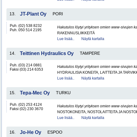
13.
JT-Plant Oy
PORI
Puh. (02) 538 8232
Hakutulos löytyi yrityksen omien www-sivujen ka
Puh. 050 514 2195
RAKENNUSLIIKKEITÄ
Lue lisää..
Näytä kartalla
14.
Teittinen Hydraulics Oy
TAMPERE
Puh. (03) 214 0881
Hakutulos löytyi yrityksen omien www-sivujen ka
Faksi (03) 214 6353
HYDRAULISIA KONEITA, LAITTEITA JA TARVIK
Lue lisää..
Näytä kartalla
15.
Tepa-Mec Oy
TURKU
Puh. (02) 253 4124
Hakutulos löytyi yrityksen omien www-sivujen ka
Faksi (02) 230 3670
NOSTOKONEITA, NOSTOLAITTEITA JA NOST
Lue lisää..
Näytä kartalla
16.
Jo-He Oy
ESPOO