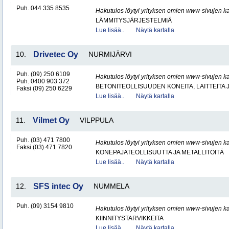
Puh. 044 335 8535
Hakutulos löytyi yrityksen omien www-sivujen ka
LÄMMITYSJÄRJESTELMIÄ
Lue lisää..
Näytä kartalla
10.
Drivetec Oy
NURMIJÄRVI
Puh. (09) 250 6109
Hakutulos löytyi yrityksen omien www-sivujen ka
Puh. 0400 903 372
BETONITEOLLISUUDEN KONEITA, LAITTEITA J
Faksi (09) 250 6229
Lue lisää..
Näytä kartalla
11.
Vilmet Oy
VILPPULA
Puh. (03) 471 7800
Hakutulos löytyi yrityksen omien www-sivujen ka
Faksi (03) 471 7820
KONEPAJATEOLLISUUTTA JA METALLITÖITÄ
Lue lisää..
Näytä kartalla
12.
SFS intec Oy
NUMMELA
Puh. (09) 3154 9810
Hakutulos löytyi yrityksen omien www-sivujen ka
KIINNITYSTARVIKKEITA
Lue lisää..
Näytä kartalla