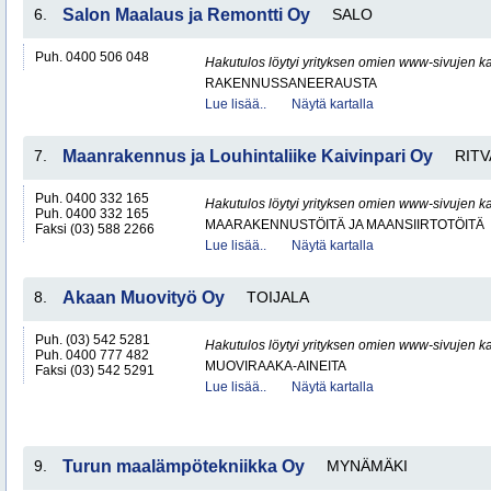
6.
Salon Maalaus ja Remontti Oy
SALO
Puh. 0400 506 048
Hakutulos löytyi yrityksen omien www-sivujen ka
RAKENNUSSANEERAUSTA
Lue lisää..
Näytä kartalla
7.
Maanrakennus ja Louhintaliike Kaivinpari Oy
RITV
Puh. 0400 332 165
Hakutulos löytyi yrityksen omien www-sivujen ka
Puh. 0400 332 165
MAARAKENNUSTÖITÄ JA MAANSIIRTOTÖITÄ
Faksi (03) 588 2266
Lue lisää..
Näytä kartalla
8.
Akaan Muovityö Oy
TOIJALA
Puh. (03) 542 5281
Hakutulos löytyi yrityksen omien www-sivujen ka
Puh. 0400 777 482
MUOVIRAAKA-AINEITA
Faksi (03) 542 5291
Lue lisää..
Näytä kartalla
9.
Turun maalämpötekniikka Oy
MYNÄMÄKI