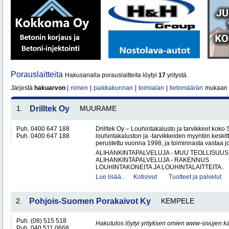
Porauslaitteita
Hakusanalla porauslaitteita löytyi
17
yritystä.
Järjestä
hakuarvon
|
nimen
|
paikkakunnan
|
toimialan
|
tietomäärän
mukaan
1.
Drilltek Oy
MUURAME
Puh. 0400 647 188
Drilltek Oy – Louhintakalusto ja tarvikkeet koko
Puh. 0400 647 188
louhintakaluston ja -tarvikkeiden myyntiin keskitt
perustettu vuonna 1998, ja toiminnasta vastaa jo
ALIHANKINTAPALVELUJA - MUU TEOLLISUUS
ALIHANKINTAPALVELUJA - RAKENNUS
LOUHINTAKONEITA JA LOUHINTALAITTEITA..
Lue lisää..
Kotisivut
Tuotteet ja palvelut
2.
Pohjois-Suomen Porakaivot Ky
KEMPELE
Puh. (08) 515 518
Hakutulos löytyi yrityksen omien www-sivujen ka
Puh. 040 511 0668