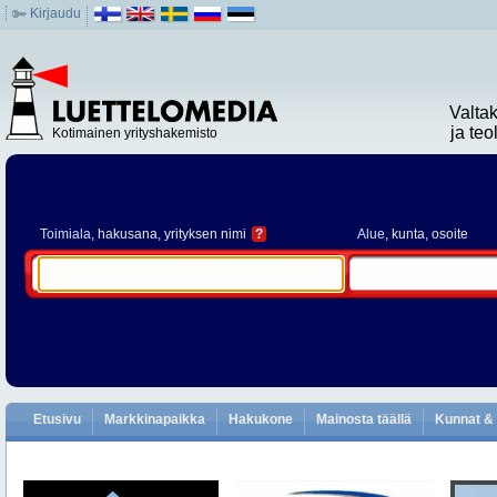
Kirjaudu
Valta
ja te
Kotimainen yrityshakemisto
Toimiala
, hakusana, yrityksen nimi
?
Alue
, kunta, osoite
Etusivu
Markkinapaikka
Hakukone
Mainosta täällä
Kunnat & 