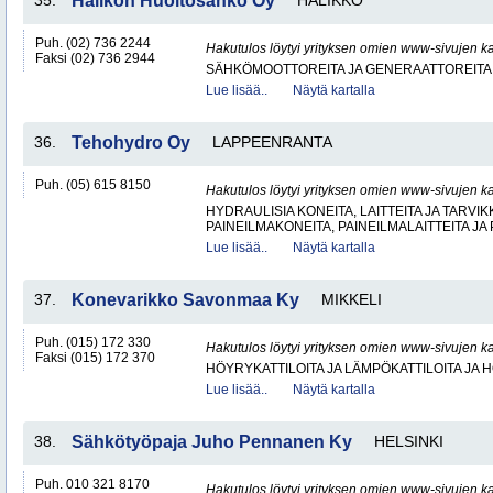
35.
Halikon Huoltosähkö Oy
HALIKKO
Puh. (02) 736 2244
Hakutulos löytyi yrityksen omien www-sivujen ka
Faksi (02) 736 2944
SÄHKÖMOOTTOREITA JA GENERAATTOREITA
Lue lisää..
Näytä kartalla
36.
Tehohydro Oy
LAPPEENRANTA
Puh. (05) 615 8150
Hakutulos löytyi yrityksen omien www-sivujen ka
HYDRAULISIA KONEITA, LAITTEITA JA TARVIK
PAINEILMAKONEITA, PAINEILMALAITTEITA JA
Lue lisää..
Näytä kartalla
37.
Konevarikko Savonmaa Ky
MIKKELI
Puh. (015) 172 330
Hakutulos löytyi yrityksen omien www-sivujen ka
Faksi (015) 172 370
HÖYRYKATTILOITA JA LÄMPÖKATTILOITA JA
Lue lisää..
Näytä kartalla
38.
Sähkötyöpaja Juho Pennanen Ky
HELSINKI
Puh. 010 321 8170
Hakutulos löytyi yrityksen omien www-sivujen ka