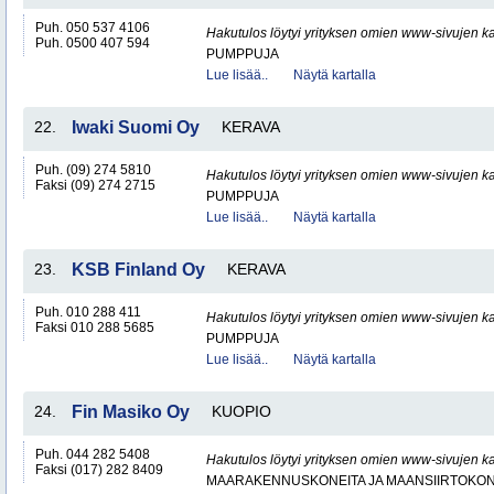
Puh. 050 537 4106
Hakutulos löytyi yrityksen omien www-sivujen ka
Puh. 0500 407 594
PUMPPUJA
Lue lisää..
Näytä kartalla
22.
Iwaki Suomi Oy
KERAVA
Puh. (09) 274 5810
Hakutulos löytyi yrityksen omien www-sivujen ka
Faksi (09) 274 2715
PUMPPUJA
Lue lisää..
Näytä kartalla
23.
KSB Finland Oy
KERAVA
Puh. 010 288 411
Hakutulos löytyi yrityksen omien www-sivujen ka
Faksi 010 288 5685
PUMPPUJA
Lue lisää..
Näytä kartalla
24.
Fin Masiko Oy
KUOPIO
Puh. 044 282 5408
Hakutulos löytyi yrityksen omien www-sivujen ka
Faksi (017) 282 8409
MAARAKENNUSKONEITA JA MAANSIIRTOKONE