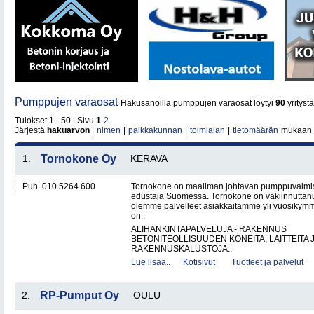
Pumppujen varaosat
Hakusanoilla pumppujen varaosat löytyi
90
yritystä
Tulokset 1 - 50 | Sivu
1
2
Järjestä
hakuarvon
|
nimen
|
paikkakunnan
|
toimialan
|
tietomäärän
mukaan
1.
Tornokone Oy
KERAVA
Puh. 010 5264 600
Tornokone on maailman johtavan pumppuvalmis
edustaja Suomessa. Tornokone on vakiinnutta
olemme palvelleet asiakkaitamme yli vuosikym
on..
ALIHANKINTAPALVELUJA - RAKENNUS
BETONITEOLLISUUDEN KONEITA, LAITTEITA J
RAKENNUSKALUSTOJA..
Lue lisää..
Kotisivut
Tuotteet ja palvelut
2.
RP-Pumput Oy
OULU