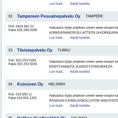
Lue lisää..
Näytä kartalla
32.
Tampereen Pesuainepalvelu Oy
TAMPERE
Puh. 0424 662 21
Hakutulos löytyi yrityksen omien www-sivujen ka
Faksi (03) 266 0206
KORKEAPAINEPESULAITTEITA JA KORKEAPA
Lue lisää..
Näytä kartalla
33.
Tiivistepalvelu Oy
TURKU
Puh. (02) 253 5300
Hakutulos löytyi yrityksen omien www-sivujen ka
Faksi (02) 253 5030
ERISTYSAINEITA JA ERISTYSTARVIKKEITA
Lue lisää..
Näytä kartalla
34.
Koivunen Oy
HELSINKI
Puh. 010 650 11
Hakutulos löytyi yrityksen omien www-sivujen ka
Faksi 010 650 1202
RASKAAN AJONEUVOKALUSTON VARUSTEITA 
Lue lisää..
Näytä kartalla