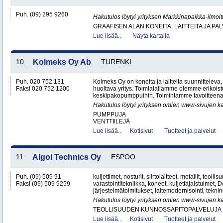
Puh. (09) 295 9260
Hakutulos löytyi yrityksen Markkinapaikka-ilmoi
GRAAFISEN ALAN KONEITA, LAITTEITA JA PA
Lue lisää..
Näytä kartalla
10.
Kolmeks Oy Ab
TURENKI
Puh. 020 752 131
Kolmeks Oy on koneita ja laitteita suunnitteleva
Faksi 020 752 1200
huoltava yritys. Toimialallamme olemme erikois
keskipakopumppuihin. Toimintamme tavoitteena o
Hakutulos löytyi yrityksen omien www-sivujen ka
PUMPPUJA
VENTTIILEJÄ
Lue lisää..
Kotisivut
Tuotteet ja palvelut
11.
Algol Technics Oy
ESPOO
Puh. (09) 509 91
kuljettimet, nosturit, siirtolaitteet, metallit, teolli
Faksi (09) 509 9259
varastointitekniikka, koneet, kuljettajaistuimet,
järjestelmätoimitukset, laitemodernisointi, teknin
Hakutulos löytyi yrityksen omien www-sivujen ka
TEOLLISUUDEN KUNNOSSAPITOPALVELUJA
Lue lisää..
Kotisivut
Tuotteet ja palvelut