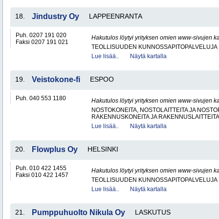
18.
Jindustry Oy
LAPPEENRANTA
Puh. 0207 191 020
Hakutulos löytyi yrityksen omien www-sivujen ka
Faksi 0207 191 021
TEOLLISUUDEN KUNNOSSAPITOPALVELUJA
Lue lisää..
Näytä kartalla
19.
Veistokone-fi
ESPOO
Puh. 040 553 1180
Hakutulos löytyi yrityksen omien www-sivujen ka
NOSTOKONEITA, NOSTOLAITTEITA JA NOST
RAKENNUSKONEITA JA RAKENNUSLAITTEIT
Lue lisää..
Näytä kartalla
20.
Flowplus Oy
HELSINKI
Puh. 010 422 1455
Hakutulos löytyi yrityksen omien www-sivujen ka
Faksi 010 422 1457
TEOLLISUUDEN KUNNOSSAPITOPALVELUJA
Lue lisää..
Näytä kartalla
21.
Pumppuhuolto Nikula Oy
LASKUTUS