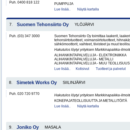
Puh. 0400 818 122
PUMPPUJA
Lue lisää..
Näytä kartalla
7.
Suomen Tehonsiirto Oy
YLÖJÄRVI
Puh. (03) 347 3000
Suomen Tehonsiirto Oy toimittaa laakerit, laakeri
tehonsiirtotuotteet, voimansiirtotuotteet, hihnakäy
sähkömoottorit, vaihteet, tiivisteet ja muut teollis
Hakutulos löytyi yrityksen Markkinapaikka-ilmoi
ALIHANKINTAPALVELUJA - ELEKTRONIIKKA
ALIHANKINTAPALVELUJA - METALLI
ALIHANKINTAPALVELUJA - MUU TEOLLISUUS.
Lue lisää..
Kotisivut
Tuotteet ja palvelut
8.
Simetek Works Oy
SIILINJÄRVI
Puh. 020 720 9770
Hakutulos löytyi yrityksen Markkinapaikka-ilmoi
KONEPAJATEOLLISUUTTA JA METALLITÖITÄ
Lue lisää..
Näytä kartalla
9.
Joniko Oy
MASALA