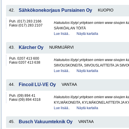
42.
Sähkökonekorjaus Pursiainen Oy
KUOPIO
Puh. (017) 283 2166
Hakutulos löytyi yrityksen omien www-sivujen ka
Faksi (017) 283 2107
SÄHKÖALAN TÖITÄ
Lue lisää..
Näytä kartalla
43.
Kärcher Oy
NURMIJÄRVI
Puh. 0207 413 600
Hakutulos löytyi yrityksen omien www-sivujen ka
Faksi 0207 413 638
SIIVOUSKONEITA, SIIVOUSLAITTEITA JA SIIV
Lue lisää..
Näytä kartalla
44.
Fincoil LU-VE Oy
VANTAA
Puh. (09) 894 41
Hakutulos löytyi yrityksen omien www-sivujen ka
Faksi (09) 894 4318
KYLMÄKONEITA, KYLMÄKONELAITTEITA JA
Lue lisää..
Näytä kartalla
45.
Busch Vakuumteknik Oy
VANTAA