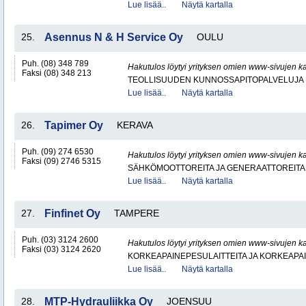
Lue lisää..
Näytä kartalla
25.
Asennus N & H Service Oy
OULU
Puh. (08) 348 789
Hakutulos löytyi yrityksen omien www-sivujen ka
Faksi (08) 348 213
TEOLLISUUDEN KUNNOSSAPITOPALVELUJA
Lue lisää..
Näytä kartalla
26.
Tapimer Oy
KERAVA
Puh. (09) 274 6530
Hakutulos löytyi yrityksen omien www-sivujen ka
Faksi (09) 2746 5315
SÄHKÖMOOTTOREITA JA GENERAATTOREITA
Lue lisää..
Näytä kartalla
27.
Finfinet Oy
TAMPERE
Puh. (03) 3124 2600
Hakutulos löytyi yrityksen omien www-sivujen ka
Faksi (03) 3124 2620
KORKEAPAINEPESULAITTEITA JA KORKEAPA
Lue lisää..
Näytä kartalla
28.
MTP-Hydrauliikka Oy
JOENSUU