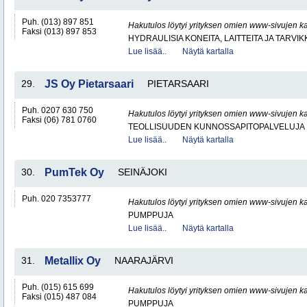
Puh. (013) 897 851
Hakutulos löytyi yrityksen omien www-sivujen ka
Faksi (013) 897 853
HYDRAULISIA KONEITA, LAITTEITA JA TARVIK
Lue lisää..
Näytä kartalla
29.
JS Oy Pietarsaari
PIETARSAARI
Puh. 0207 630 750
Hakutulos löytyi yrityksen omien www-sivujen ka
Faksi (06) 781 0760
TEOLLISUUDEN KUNNOSSAPITOPALVELUJA
Lue lisää..
Näytä kartalla
30.
PumTek Oy
SEINÄJOKI
Puh. 020 7353777
Hakutulos löytyi yrityksen omien www-sivujen ka
PUMPPUJA
Lue lisää..
Näytä kartalla
31.
Metallix Oy
NAARAJÄRVI
Puh. (015) 615 699
Hakutulos löytyi yrityksen omien www-sivujen ka
Faksi (015) 487 084
PUMPPUJA