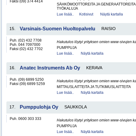
Faksi (09) 374 4414
SÄHKÖMOOTTOREITA JA GENERAATTOREITA
TYÖKALUJA
Lue lisää..
Kotisivut
Näytä kartalla
15.
Varsinais-Suomen Huoltopalvelu
RAISIO
Puh. (02) 432 7708
Hakutulos löytyi yrityksen omien www-sivujen ka
Puh. 044 7097000
PUMPPUJA
Faksi (02) 432 7702
Lue lisää..
Näytä kartalla
16.
Anatec Instruments Ab Oy
KERAVA
Puh. (09) 6899 5250
Hakutulos löytyi yrityksen omien www-sivujen ka
Faksi (09) 6899 5259
MITTAUSLAITTEITA JA TUTKIMUSLAITTEITA
Lue lisää..
Näytä kartalla
17.
Pumppulohja Oy
SAUKKOLA
Puh. 0600 303 333
Hakutulos löytyi yrityksen omien www-sivujen ka
PUMPPUJA
Lue lisää..
Näytä kartalla