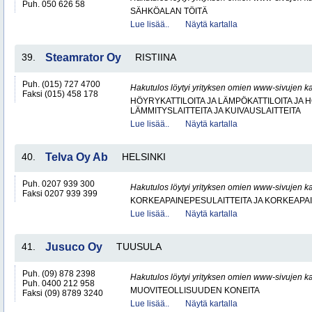
Puh. 050 626 58
SÄHKÖALAN TÖITÄ
Lue lisää..
Näytä kartalla
39.
Steamrator Oy
RISTIINA
Puh. (015) 727 4700
Hakutulos löytyi yrityksen omien www-sivujen ka
Faksi (015) 458 178
HÖYRYKATTILOITA JA LÄMPÖKATTILOITA JA
LÄMMITYSLAITTEITA JA KUIVAUSLAITTEITA
Lue lisää..
Näytä kartalla
40.
Telva Oy Ab
HELSINKI
Puh. 0207 939 300
Hakutulos löytyi yrityksen omien www-sivujen ka
Faksi 0207 939 399
KORKEAPAINEPESULAITTEITA JA KORKEAPA
Lue lisää..
Näytä kartalla
41.
Jusuco Oy
TUUSULA
Puh. (09) 878 2398
Hakutulos löytyi yrityksen omien www-sivujen ka
Puh. 0400 212 958
MUOVITEOLLISUUDEN KONEITA
Faksi (09) 8789 3240
Lue lisää..
Näytä kartalla