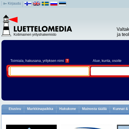
Kirjaudu
Valta
ja te
Kotimainen yrityshakemisto
Toimiala
, hakusana, yrityksen nimi
?
Alue
, kunta, osoite
Etusivu
Markkinapaikka
Hakukone
Mainosta täällä
Kunnat & 