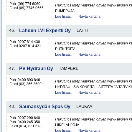
Puh. (09) 774 6060
Hakutulos löytyi yrityksen omien www-sivujen ka
Faksi (09) 7746 0666
PUMPPUJA
Lue lisää..
Näytä kartalla
46.
Lahden LVI-Expertti Oy
LAHTI
Puh. 0207 814 430
Hakutulos löytyi yrityksen omien www-sivujen ka
Faksi 0207 814 431
PUTKITÖITÄ
Lue lisää..
Näytä kartalla
47.
PV-Hydrauli Oy
TAMPERE
Puh. 0400 893 846
Hakutulos löytyi yrityksen omien www-sivujen ka
Faksi (03) 266 2690
HYDRAULISIA KONEITA, LAITTEITA JA TARVIK
Lue lisää..
Näytä kartalla
48.
Saunansydän Spas Oy
LAUKAA
Puh. 0207 290 640
Hakutulos löytyi yrityksen omien www-sivujen ka
Puh. 0400 245 350
LIIKELAHJOJA
Faksi (014) 831 678
Lue lisää..
Näytä kartalla