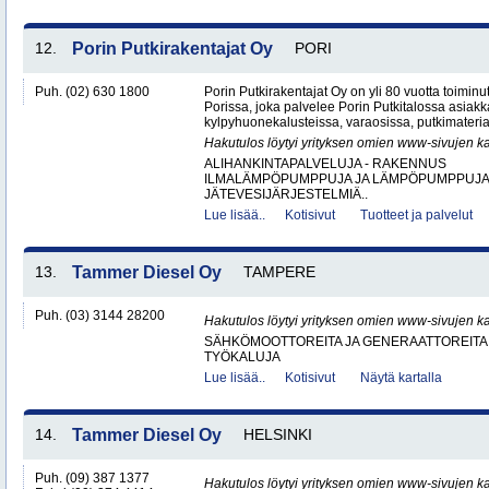
12.
Porin Putkirakentajat Oy
PORI
Puh. (02) 630 1800
Porin Putkirakentajat Oy on yli 80 vuotta toiminut
Porissa, joka palvelee Porin Putkitalossa asiakka
kylpyhuonekalusteissa, varaosissa, putkimateria
Hakutulos löytyi yrityksen omien www-sivujen ka
ALIHANKINTAPALVELUJA - RAKENNUS
ILMALÄMPÖPUMPPUJA JA LÄMPÖPUMPPUJ
JÄTEVESIJÄRJESTELMIÄ..
Lue lisää..
Kotisivut
Tuotteet ja palvelut
13.
Tammer Diesel Oy
TAMPERE
Puh. (03) 3144 28200
Hakutulos löytyi yrityksen omien www-sivujen ka
SÄHKÖMOOTTOREITA JA GENERAATTOREITA
TYÖKALUJA
Lue lisää..
Kotisivut
Näytä kartalla
14.
Tammer Diesel Oy
HELSINKI
Puh. (09) 387 1377
Hakutulos löytyi yrityksen omien www-sivujen ka