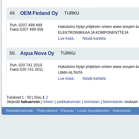
49.
OEM Finland Oy
TURKU
Puh. 0207 499 499
Hakutulos löytyi yrityksen omien www-sivujen ka
Faksi 0207 499 456
ELEKTRONIIKKAA JA KOMPONENTTEJA
Lue lisää..
Näytä kartalla
50.
Aqua Nova Oy
TURKU
Puh. 020 741 2010
Hakutulos löytyi yrityksen omien www-sivujen ka
Faksi 020 741 2011
UIMA-ALTAITA
Lue lisää..
Näytä kartalla
Tulokset 1 - 50 | Sivu
1
2
Järjestä
hakuarvon
|
nimen
|
paikkakunnan
|
toimialan
|
tietomäärän
mukaan
Rekisteriseloste
Yhteystiedot
Palaute
Lisää Suosikkeihin
Hakemisto