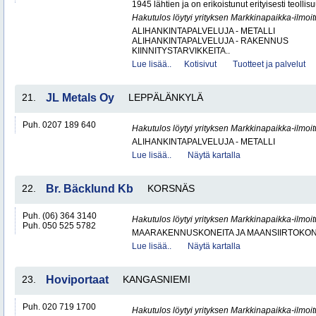
1945 lähtien ja on erikoistunut erityisesti teollisu
Hakutulos löytyi yrityksen Markkinapaikka-ilmoi
ALIHANKINTAPALVELUJA - METALLI
ALIHANKINTAPALVELUJA - RAKENNUS
KIINNITYSTARVIKKEITA..
Lue lisää..
Kotisivut
Tuotteet ja palvelut
21.
JL Metals Oy
LEPPÄLÄNKYLÄ
Puh. 0207 189 640
Hakutulos löytyi yrityksen Markkinapaikka-ilmoi
ALIHANKINTAPALVELUJA - METALLI
Lue lisää..
Näytä kartalla
22.
Br. Bäcklund Kb
KORSNÄS
Puh. (06) 364 3140
Hakutulos löytyi yrityksen Markkinapaikka-ilmoi
Puh. 050 525 5782
MAARAKENNUSKONEITA JA MAANSIIRTOKONE
Lue lisää..
Näytä kartalla
23.
Hoviportaat
KANGASNIEMI
Puh. 020 719 1700
Hakutulos löytyi yrityksen Markkinapaikka-ilmoi