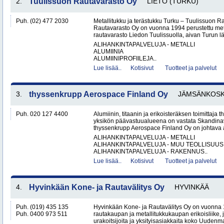
2.
Tuulissuon Rautavarasto Oy
LIETO (TURKU)
Puh. (02) 477 2030
Metallitukku ja terästukku Turku – Tuulissuon 
Rautavarasto Oy on vuonna 1994 perustettu met
rautavarasto Liedon Tuulissuolla, aivan Turun läh
ALIHANKINTAPALVELUJA - METALLI
ALUMIINIA
ALUMIINIPROFIILEJA..
Lue lisää..
Kotisivut
Tuotteet ja palvelut
3.
thyssenkrupp Aerospace Finland Oy
JÄMSÄNKOSK
Puh. 020 127 4400
Alumiinin, titaanin ja erikoisteräksen toimittaj
yksikön päävastuualueena on vastata Skandinav
thyssenkrupp Aerospace Finland Oy on johtava al
ALIHANKINTAPALVELUJA - METALLI
ALIHANKINTAPALVELUJA - MUU TEOLLISUUS
ALIHANKINTAPALVELUJA - RAKENNUS..
Lue lisää..
Kotisivut
Tuotteet ja palvelut
4.
Hyvinkään Kone- ja Rautavälitys Oy
HYVINKÄÄ
Puh. (019) 435 135
Hyvinkään Kone- ja Rautavälitys Oy on vuonna 
Puh. 0400 973 511
rautakaupan ja metallitukkukaupan erikoisliike, j
urakoitsijoita ja yksityisasiakkaita koko Uudenm