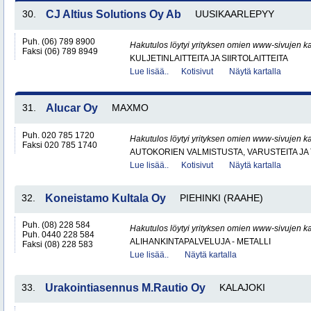
30.
CJ Altius Solutions Oy Ab
UUSIKAARLEPYY
Puh. (06) 789 8900
Hakutulos löytyi yrityksen omien www-sivujen ka
Faksi (06) 789 8949
KULJETINLAITTEITA JA SIIRTOLAITTEITA
Lue lisää..
Kotisivut
Näytä kartalla
31.
Alucar Oy
MAXMO
Puh. 020 785 1720
Hakutulos löytyi yrityksen omien www-sivujen ka
Faksi 020 785 1740
AUTOKORIEN VALMISTUSTA, VARUSTEITA JA 
Lue lisää..
Kotisivut
Näytä kartalla
32.
Koneistamo Kultala Oy
PIEHINKI (RAAHE)
Puh. (08) 228 584
Hakutulos löytyi yrityksen omien www-sivujen ka
Puh. 0440 228 584
ALIHANKINTAPALVELUJA - METALLI
Faksi (08) 228 583
Lue lisää..
Näytä kartalla
33.
Urakointiasennus M.Rautio Oy
KALAJOKI