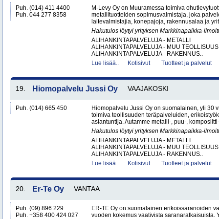
Puh. (014) 411 4400
M-Levy Oy on Muuramessa toimiva ohutlevytuotte
Puh. 044 277 8358
metallituotteiden sopimusvalmistaja, joka palvele
laitevalmistajia, konepajoja, rakennusalaa ja yri
Hakutulos löytyi yrityksen Markkinapaikka-ilmoi
ALIHANKINTAPALVELUJA - METALLI
ALIHANKINTAPALVELUJA - MUU TEOLLISUUS
ALIHANKINTAPALVELUJA - RAKENNUS..
Lue lisää..
Kotisivut
Tuotteet ja palvelut
19.
Hiomopalvelu Jussi Oy
VAAJAKOSKI
Puh. (014) 665 450
Hiomopalvelu Jussi Oy on suomalainen, yli 30
toimiva teollisuuden teräpalveluiden, erikoistyö
asiantuntija. Autamme metalli-, puu-, komposiitti-
Hakutulos löytyi yrityksen Markkinapaikka-ilmoi
ALIHANKINTAPALVELUJA - METALLI
ALIHANKINTAPALVELUJA - MUU TEOLLISUUS
ALIHANKINTAPALVELUJA - RAKENNUS..
Lue lisää..
Kotisivut
Tuotteet ja palvelut
20.
Er-Te Oy
VANTAA
Puh. (09) 896 229
ER-TE Oy on suomalainen erikoissaranoiden valmi
Puh. +358 400 424 027
vuoden kokemus vaativista saranaratkaisuista. Y