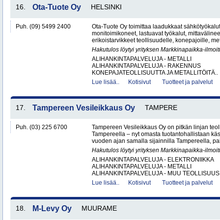
16.
Ota-Tuote Oy
HELSINKI
Puh. (09) 5499 2400
Ota-Tuote Oy toimittaa laadukkaat sähkötyökalut,
monitoimikoneet, lastuavat työkalut, mittaväline
erikoistarvikkeet teollisuudelle, konepajoille, met
Hakutulos löytyi yrityksen Markkinapaikka-ilmoi
ALIHANKINTAPALVELUJA - METALLI
ALIHANKINTAPALVELUJA - RAKENNUS
KONEPAJATEOLLISUUTTA JA METALLITÖITÄ..
Lue lisää..
Kotisivut
Tuotteet ja palvelut
17.
Tampereen Vesileikkaus Oy
TAMPERE
Puh. (03) 225 6700
Tampereen Vesileikkaus Oy on pitkän linjan teol
Tampereella – nyt omasta tuotantohallistaan käsin
vuoden ajan samalla sijainnilla Tampereella, pal
Hakutulos löytyi yrityksen Markkinapaikka-ilmoi
ALIHANKINTAPALVELUJA - ELEKTRONIIKKA
ALIHANKINTAPALVELUJA - METALLI
ALIHANKINTAPALVELUJA - MUU TEOLLISUUS.
Lue lisää..
Kotisivut
Tuotteet ja palvelut
18.
M-Levy Oy
MUURAME