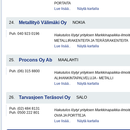
PORTAITA
Lue lisää..
Näytä kartalla
24.
Metallityö Välimäki Oy
NOKIA
Puh. 040 923 0196
Hakutulos löytyi yrityksen Markkinapaikka-ilmoi
METALLIRAKENTEITA JA TERÄSRAKENTEITA
Lue lisää..
Näytä kartalla
25.
Procons Oy Ab
MAALAHTI
Puh. (06) 315 8800
Hakutulos löytyi yrityksen Markkinapaikka-ilmoi
ALIHANKINTAPALVELUJA - METALLI
Lue lisää..
Näytä kartalla
26.
Tarvasjoen Teräsovi Oy
SALO
Puh. (02) 484 8131
Hakutulos löytyi yrityksen Markkinapaikka-ilmoi
Puh. 0500 222 801
OVIA JA PORTTEJA
Lue lisää..
Näytä kartalla