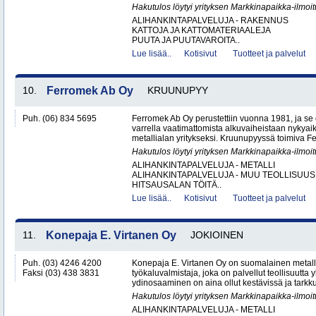
Hakutulos löytyi yrityksen Markkinapaikka-ilmoi
ALIHANKINTAPALVELUJA - RAKENNUS
KATTOJA JA KATTOMATERIAALEJA
PUUTA JA PUUTAVAROITA..
Lue lisää..
Kotisivut
Tuotteet ja palvelut
10.
Ferromek Ab Oy
KRUUNUPYY
Puh. (06) 834 5695
Ferromek Ab Oy perustettiin vuonna 1981, ja se
varrella vaatimattomista alkuvaiheistaan nykyaik
metallialan yritykseksi. Kruunupyyssä toimiva Fe
Hakutulos löytyi yrityksen Markkinapaikka-ilmoi
ALIHANKINTAPALVELUJA - METALLI
ALIHANKINTAPALVELUJA - MUU TEOLLISUUS
HITSAUSALAN TÖITÄ..
Lue lisää..
Kotisivut
Tuotteet ja palvelut
11.
Konepaja E. Virtanen Oy
JOKIOINEN
Puh. (03) 4246 4200
Konepaja E. Virtanen Oy on suomalainen metalli
Faksi (03) 438 3831
työkaluvalmistaja, joka on palvellut teollisuutta 
ydinosaaminen on aina ollut kestävissä ja tarkkuu
Hakutulos löytyi yrityksen Markkinapaikka-ilmoi
ALIHANKINTAPALVELUJA - METALLI