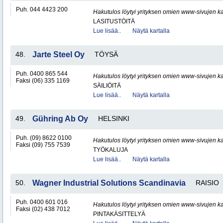
Puh. 044 4423 200
Hakutulos löytyi yrityksen omien www-sivujen ka
LASITUSTÖITÄ
Lue lisää..
Näytä kartalla
48.
Jarte Steel Oy
TÖYSÄ
Puh. 0400 865 544
Hakutulos löytyi yrityksen omien www-sivujen ka
Faksi (06) 335 1169
SÄILIÖITÄ
Lue lisää..
Näytä kartalla
49.
Gühring Ab Oy
HELSINKI
Puh. (09) 8622 0100
Hakutulos löytyi yrityksen omien www-sivujen ka
Faksi (09) 755 7539
TYÖKALUJA
Lue lisää..
Näytä kartalla
50.
Wagner Industrial Solutions Scandinavia
RAISIO
Puh. 0400 601 016
Hakutulos löytyi yrityksen omien www-sivujen ka
Faksi (02) 438 7012
PINTAKÄSITTELYÄ