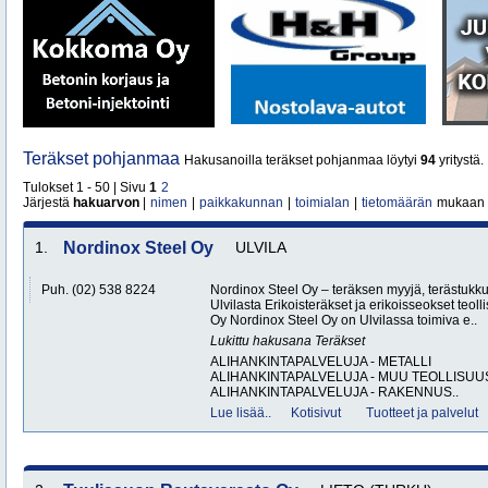
Teräkset pohjanmaa
Hakusanoilla teräkset pohjanmaa löytyi
94
yritystä.
Tulokset 1 - 50 | Sivu
1
2
Järjestä
hakuarvon
|
nimen
|
paikkakunnan
|
toimialan
|
tietomäärän
mukaan
1.
Nordinox Steel Oy
ULVILA
Puh. (02) 538 8224
Nordinox Steel Oy – teräksen myyjä, terästukku 
Ulvilasta Erikoisteräkset ja erikoisseokset teol
Oy Nordinox Steel Oy on Ulvilassa toimiva e..
Lukittu hakusana
Teräkset
ALIHANKINTAPALVELUJA - METALLI
ALIHANKINTAPALVELUJA - MUU TEOLLISUU
ALIHANKINTAPALVELUJA - RAKENNUS..
Lue lisää..
Kotisivut
Tuotteet ja palvelut