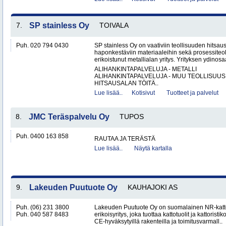
7.
SP stainless Oy
TOIVALA
Puh. 020 794 0430
SP stainless Oy on vaativiin teollisuuden hitsaus
haponkestäviin materiaaleihin sekä prosessiteol
erikoistunut metallialan yritys. Yrityksen ydinosa
ALIHANKINTAPALVELUJA - METALLI
ALIHANKINTAPALVELUJA - MUU TEOLLISUUS
HITSAUSALAN TÖITÄ..
Lue lisää..
Kotisivut
Tuotteet ja palvelut
8.
JMC Teräspalvelu Oy
TUPOS
Puh. 0400 163 858
RAUTAA JA TERÄSTÄ
Lue lisää..
Näytä kartalla
9.
Lakeuden Puutuote Oy
KAUHAJOKI AS
Puh. (06) 231 3800
Lakeuden Puutuote Oy on suomalainen NR-katto
Puh. 040 587 8483
erikoisyritys, joka tuottaa kattotuolit ja kattoristik
CE-hyväksytyillä rakenteilla ja toimitusvarmall..