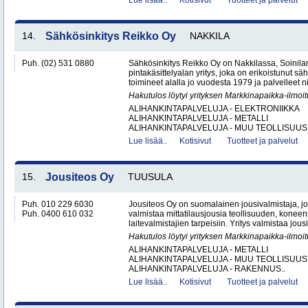
Lue lisää..
Kotisivut
Tuotteet ja palvelut
14.
Sähkösinkitys Reikko Oy
NAKKILA
Puh. (02) 531 0880
Sähkösinkitys Reikko Oy on Nakkilassa, Soinilan
pintakäsittelyalan yritys, joka on erikoistunut 
toimineet alalla jo vuodesta 1979 ja palvelleet nii
Hakutulos löytyi yrityksen Markkinapaikka-ilmoi
ALIHANKINTAPALVELUJA - ELEKTRONIIKKA
ALIHANKINTAPALVELUJA - METALLI
ALIHANKINTAPALVELUJA - MUU TEOLLISUUS.
Lue lisää..
Kotisivut
Tuotteet ja palvelut
15.
Jousiteos Oy
TUUSULA
Puh. 010 229 6030
Jousiteos Oy on suomalainen jousivalmistaja, jo
Puh. 0400 610 032
valmistaa mittatilausjousia teollisuuden, konee
laitevalmistajien tarpeisiin. Yritys valmistaa jous
Hakutulos löytyi yrityksen Markkinapaikka-ilmoi
ALIHANKINTAPALVELUJA - METALLI
ALIHANKINTAPALVELUJA - MUU TEOLLISUUS
ALIHANKINTAPALVELUJA - RAKENNUS..
Lue lisää..
Kotisivut
Tuotteet ja palvelut