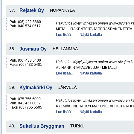
37.
Rejatek Oy
NOPANKYLÄ
Puh. (06) 422 8860
Hakutulos löytyi yrityksen omien www-sivujen ka
Puh. 040 574 0517
METALLIRAKENTEITA JA TERÄSRAKENTEITA
Lue lisää..
Näytä kartalla
38.
Jusmara Oy
HELLANMAA
Puh. (06) 433 5400
Hakutulos löytyi yrityksen omien www-sivujen ka
Faksi (06) 433 5401
ALIHANKINTAPALVELUJA - METALLI
Lue lisää..
Näytä kartalla
39.
Kylmäkärki Oy
JÄRVELÄ
Puh. 075 756 5000
Hakutulos löytyi yrityksen omien www-sivujen ka
Puh. 041 437 0057
KYLMÄKONEITA, KYLMÄKONELAITTEITA JA
Faksi (03) 765 5505
Lue lisää..
Näytä kartalla
40.
Sukellus Bryggman
TURKU