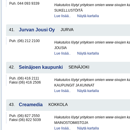
Puh. 044 093 9339
Hakutulos löytyi yrityksen omien www-sivujen ka
SUKELLUSTÖITÄ
Lue lisää..
Näytä kartalla
41.
Jurvan Jousi Oy
JURVA
Puh. (06) 212 2100
Hakutulos löytyi yrityksen omien www-sivujen ka
JOUSIA
Lue lisää..
Näytä kartalla
42.
Seinäjoen kaupunki
SEINÄJOKI
Puh. (06) 416 2111
Hakutulos löytyi yrityksen omien www-sivujen ka
Faksi (06) 416 2506
KAUPUNGIT JA KUNNAT
Lue lisää..
Näytä kartalla
43.
Creamedia
KOKKOLA
Puh. (06) 827 2550
Hakutulos löytyi yrityksen omien www-sivujen ka
Faksi (06) 822 5039
MAINOSTOIMISTOJA
Lue lisää..
Näytä kartalla