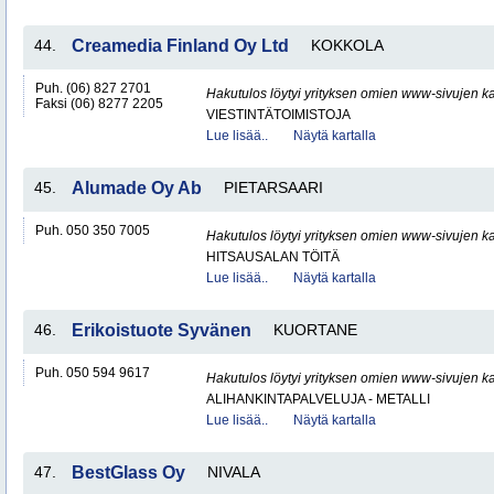
44.
Creamedia Finland Oy Ltd
KOKKOLA
Puh. (06) 827 2701
Hakutulos löytyi yrityksen omien www-sivujen ka
Faksi (06) 8277 2205
VIESTINTÄTOIMISTOJA
Lue lisää..
Näytä kartalla
45.
Alumade Oy Ab
PIETARSAARI
Puh. 050 350 7005
Hakutulos löytyi yrityksen omien www-sivujen ka
HITSAUSALAN TÖITÄ
Lue lisää..
Näytä kartalla
46.
Erikoistuote Syvänen
KUORTANE
Puh. 050 594 9617
Hakutulos löytyi yrityksen omien www-sivujen ka
ALIHANKINTAPALVELUJA - METALLI
Lue lisää..
Näytä kartalla
47.
BestGlass Oy
NIVALA