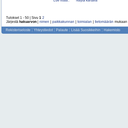
Lue lisää..
Näytä kartalla
Tulokset 1 - 50 | Sivu
1
2
Järjestä
hakuarvon
|
nimen
|
paikkakunnan
|
toimialan
|
tietomäärän
mukaan
Rekisteriseloste
Yhteystiedot
Palaute
Lisää Suosikkeihin
Hakemisto