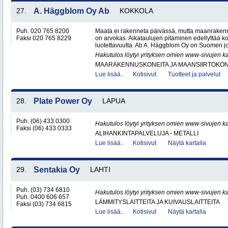
27.
A. Häggblom Oy Ab
KOKKOLA
Puh. 020 765 8200
Maata ei rakenneta päivässä, mutta maanrakenn
Faksi 020 765 8229
on arvokas. Aikataulujen pitäminen edellyttää k
luotettavuutta. Ab A. Häggblom Oy on Suomen j
Hakutulos löytyi yrityksen omien www-sivujen ka
MAARAKENNUSKONEITA JA MAANSIIRTOKONE
Lue lisää..
Kotisivut
Tuotteet ja palvelut
28.
Plate Power Oy
LAPUA
Puh. (06) 433 0300
Hakutulos löytyi yrityksen omien www-sivujen ka
Faksi (06) 433 0333
ALIHANKINTAPALVELUJA - METALLI
Lue lisää..
Kotisivut
Näytä kartalla
29.
Sentakia Oy
LAHTI
Puh. (03) 734 6810
Hakutulos löytyi yrityksen omien www-sivujen ka
Puh. 0400 606 657
LÄMMITYSLAITTEITA JA KUIVAUSLAITTEITA
Faksi (03) 734 6815
Lue lisää..
Kotisivut
Näytä kartalla