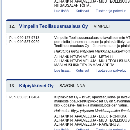
ALIHANKINTAPALVELUJA - MUU TEOLLISUUS
HITSAUSALAN TÖITÄ..
Lue lisää..
Kotisivut
Tuotteet ja palvelut
12.
Vimpelin Teollisuusmaalaus Oy
VIMPELI
Puh. 040 127 9713
Vimpelin Teollisuusmaalaus tuttavallisemmin 
Puh. 040 587 0029
perustettu jauhemaalauksen ja pintakäsittelyn a
Teollisuusmaalaus Oy – Jauhemaalaus ja pintakä
Hakutulos löytyi yrityksen Markkinapaikka-ilmoi
ALIHANKINTAPALVELUJA - METALLI
ALIHANKINTAPALVELUJA - MUU TEOLLISUUS
MAALAUSLIIKKEITÄ JA MAALAREITA..
Lue lisää..
Kotisivut
Tuotteet ja palvelut
13.
Kilpiykköset Oy
SAVONLINNA
Puh. 050 351 8404
Kilpiykköset Oy – kilvet, opasteet, kone- ja laiteki
mainosteippauksetKilpiykköset Oy on Savonlinn
kilpi-, opaste-, tarra- ja mainostuotteiden valmi..
Hakutulos löytyi yrityksen Markkinapaikka-ilmoi
ALIHANKINTAPALVELUJA - ELEKTRONIIKKA
ALIHANKINTAPALVELUJA - MUU TEOLLISUUS
ALIHANKINTAPALVELUJA - RAKENNUS..