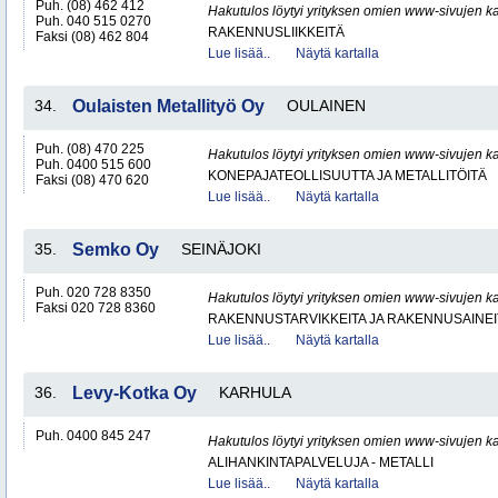
Puh. (08) 462 412
Hakutulos löytyi yrityksen omien www-sivujen ka
Puh. 040 515 0270
RAKENNUSLIIKKEITÄ
Faksi (08) 462 804
Lue lisää..
Näytä kartalla
34.
Oulaisten Metallityö Oy
OULAINEN
Puh. (08) 470 225
Hakutulos löytyi yrityksen omien www-sivujen ka
Puh. 0400 515 600
KONEPAJATEOLLISUUTTA JA METALLITÖITÄ
Faksi (08) 470 620
Lue lisää..
Näytä kartalla
35.
Semko Oy
SEINÄJOKI
Puh. 020 728 8350
Hakutulos löytyi yrityksen omien www-sivujen ka
Faksi 020 728 8360
RAKENNUSTARVIKKEITA JA RAKENNUSAINEI
Lue lisää..
Näytä kartalla
36.
Levy-Kotka Oy
KARHULA
Puh. 0400 845 247
Hakutulos löytyi yrityksen omien www-sivujen ka
ALIHANKINTAPALVELUJA - METALLI
Lue lisää..
Näytä kartalla