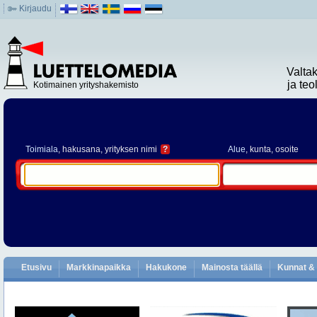
Kirjaudu
Valta
ja te
Kotimainen yrityshakemisto
Toimiala
, hakusana, yrityksen nimi
?
Alue
, kunta, osoite
Etusivu
Markkinapaikka
Hakukone
Mainosta täällä
Kunnat & 