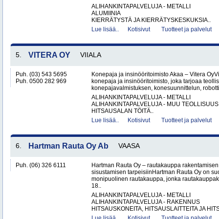
ALIHANKINTAPALVELUJA - METALLI
ALUMIINIA
KIERRÄTYSTÄ JA KIERRÄTYSKESKUKSIA..
Lue lisää..
Kotisivut
Tuotteet ja palvelut
5.
VITERA OY
VIIALA
Puh. (03) 543 5695
Konepaja ja insinööritoimisto Akaa – Vitera OyV
Puh. 0500 282 969
konepaja ja insinööritoimisto, joka tarjoaa teolli
konepajavalmistuksen, konesuunnittelun, robotti
ALIHANKINTAPALVELUJA - METALLI
ALIHANKINTAPALVELUJA - MUU TEOLLISUUS
HITSAUSALAN TÖITÄ..
Lue lisää..
Kotisivut
Tuotteet ja palvelut
6.
Hartman Rauta Oy Ab
VAASA
Puh. (06) 326 6111
Hartman Rauta Oy – rautakauppa rakentamisen, 
sisustamisen tarpeisiinHartman Rauta Oy on su
monipuolinen rautakauppa, jonka rautakauppak
18..
ALIHANKINTAPALVELUJA - METALLI
ALIHANKINTAPALVELUJA - RAKENNUS
HITSAUSKONEITA, HITSAUSLAITTEITA JA HIT
Lue lisää..
Kotisivut
Tuotteet ja palvelut