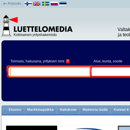
Kirjaudu
Valta
ja te
Kotimainen yrityshakemisto
Toimiala
, hakusana, yrityksen nimi
?
Alue
, kunta, osoite
Etusivu
Markkinapaikka
Hakukone
Mainosta täällä
Kunnat & 