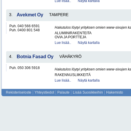
Lue lisää..
Näytä kartalla
3.
Avekmet Oy
TAMPERE
Puh. 040 566 6591
Hakutulos löytyi yrityksen omien www-sivujen ka
Puh. 0400 801 548
ALUMIINIRAKENTEITA
OVIA JA PORTTEJA
Lue lisää..
Näytä kartalla
4.
Botnia Fasad Oy
VÄHÄKYRÖ
Puh. 050 306 5918
Hakutulos löytyi yrityksen omien www-sivujen ka
RAKENNUSLIIKKEITÄ
Lue lisää..
Näytä kartalla
Rekisteriseloste
Yhteystiedot
Palaute
Lisää Suosikkeihin
Hakemisto