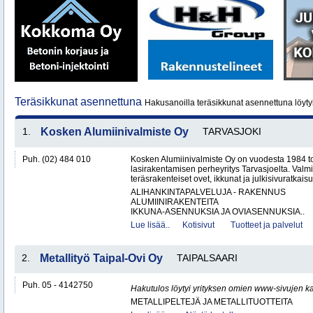
Teräsikkunat asennettuna
Hakusanoilla teräsikkunat asennettuna löyty
1.
Kosken Alumiinivalmiste Oy
TARVASJOKI
Puh. (02) 484 010
Kosken Alumiinivalmiste Oy on vuodesta 1984 toi
lasirakentamisen perheyritys Tarvasjoelta. Valm
teräsrakenteiset ovet, ikkunat ja julkisivuratkaisut
ALIHANKINTAPALVELUJA - RAKENNUS
ALUMIINIRAKENTEITA
IKKUNA-ASENNUKSIA JA OVIASENNUKSIA..
Lue lisää..
Kotisivut
Tuotteet ja palvelut
2.
Metallityö Taipal-Ovi Oy
TAIPALSAARI
Puh. 05 - 4142750
Hakutulos löytyi yrityksen omien www-sivujen ka
METALLIPELTEJÄ JA METALLITUOTTEITA