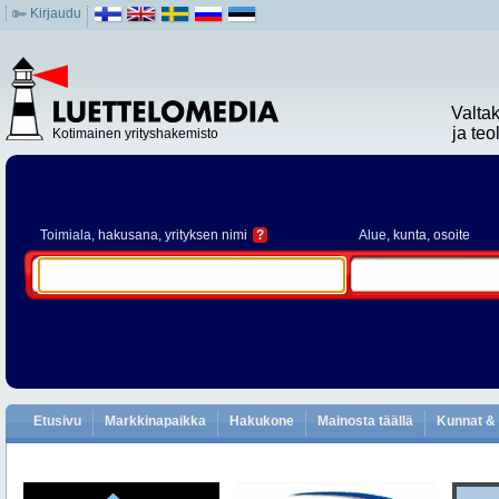
Kirjaudu
Valta
ja te
Kotimainen yrityshakemisto
Toimiala
, hakusana, yrityksen nimi
?
Alue
, kunta, osoite
Etusivu
Markkinapaikka
Hakukone
Mainosta täällä
Kunnat & 