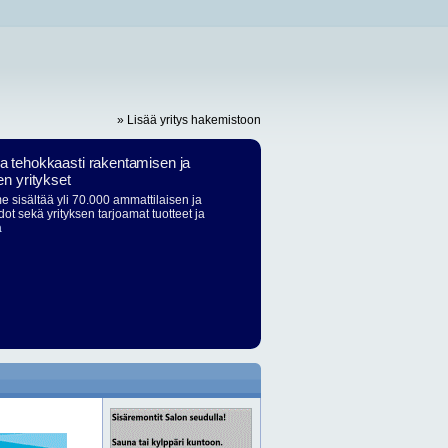
» Lisää yritys hakemistoon
ja tehokkaasti rakentamisen ja
en yritykset
 sisältää yli 70.000 ammattilaisen ja
dot sekä yrityksen tarjoamat tuotteet ja
ä