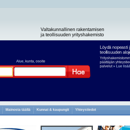
Valtakunnallinen rakentamisen
ja teollisuuden yrityshakemisto
Löydä nopeasti 
teollisuuden aloj
Yrityshakemistomme
Alue
, kunta, osoite
päättäjän yhteystie
palvelut
» Lue lisä
Hae
Mainosta täällä
Kunnat & kaupungit
Yhteystiedot