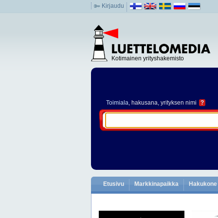
Kirjaudu
Kotimainen yrityshakemisto
Toimiala
, hakusana, yrityksen nimi
?
Etusivu
Markkinapaikka
Hakukone