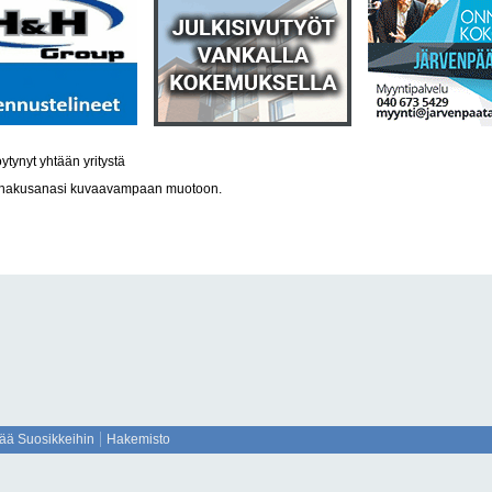
öytynyt yhtään yritystä
a hakusanasi kuvaavampaan muotoon.
sää Suosikkeihin
Hakemisto