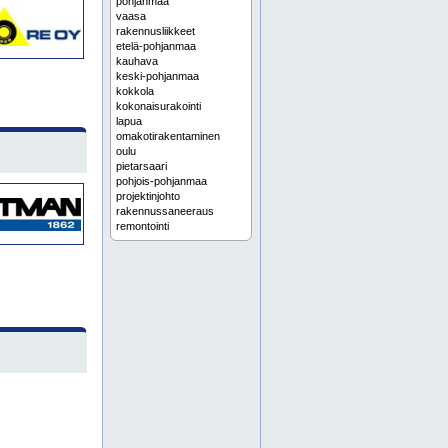
pohjanmaa
vaasa
rakennusliikkeet
etelä-pohjanmaa
kauhava
keski-pohjanmaa
kokkola
kokonaisurakointi
lapua
omakotirakentaminen
oulu
pietarsaari
pohjois-pohjanmaa
projektinjohto
rakennussaneeraus
remontointi
seinäjoki
teollisuusrakentaminen
toimitilarakentaminen
uudisrakentaminen
julkinen sektori
lattiapinnoitteet
rakentaminen
tasoite
asuinhuoneistoremontit
asuntorakentaminen
asuntorakentaminen etelä-pohjanmaa
autotallit
betonirakenteet
erikoiskohteet