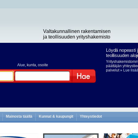
Valtakunnallinen rakentamisen
ja teollisuuden yrityshakemisto
Löydä nopeasti 
teollisuuden aloj
Yrityshakemistomme
Alue
, kunta, osoite
päättäjän yhteystie
palvelut
» Lue lisä
Hae
Mainosta täällä
Kunnat & kaupungit
Yhteystiedot