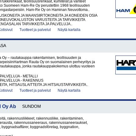
ukkirenkaat, teollisuusrenkaat, kumitelat ja vanteet
o Suomeen Ham-Re Oy perustettiin 1968 teollisuuden
rengastarpeisiin. Ham-Re Oy on Haminan Neuvottoma..
KONEITA JA MAANSIIRTOKONEITA JA KONEIDEN OSIA
ONEUVOKALUSTON VARUSTEITA JA TARVIKKEITA
ENGASALAN TARVIKKEITA JA PALVELUJA..
Kotisivut
Tuotteet ja palvelut
Näytä kartalla
ASA
 Oy – rautakauppa rakentamisen, teollisuuden ja
tarpeisiinHartman Rauta Oy on suomalainen perheyritys ja
rautakauppa, jonka rautakauppakokemus ulottuu vuoteen
PALVELUJA - METALLI
PALVELUJA - RAKENNUS
ITA, HITSAUSLAITTEITA JA HITSAUSTARVIKKEITA..
Kotisivut
Tuotteet ja palvelut
Näytä kartalla
d Oy Ab
SUNDOM
itä, rakennusliikkeet, rakennusliike, rakentaminen,
rausta, rakennussaneeraus, rakennussaneeraukset,
, byggnadsaffärer, byggnadsföretag, byggnation,