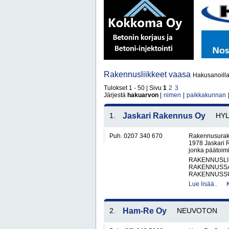
Rakennusliikkeet vaasa
Hakusanoilla
Tulokset 1 - 50 | Sivu
1
2
3
Järjestä
hakuarvon
|
nimen
|
paikkakunnan
1.
Jaskari Rakennus Oy
HYL
Puh. 0207 340 670
Rakennusurako
1978 Jaskari R
jonka päätoimi
RAKENNUSLI
RAKENNUSS
RAKENNUSSU
Lue lisää..
2.
Ham-Re Oy
NEUVOTON