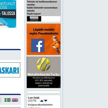
Lue lisää
(
1
/174)
korjausrakentaminen