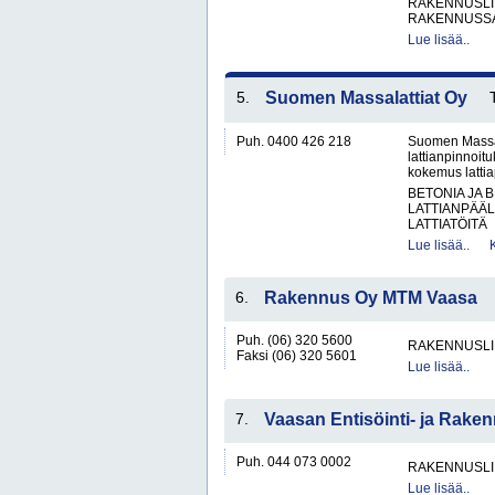
RAKENNUSLI
RAKENNUSS
Lue lisää..
5.
Suomen Massalattiat Oy
Puh. 0400 426 218
Suomen Massala
lattianpinnoit
kokemus lattiap
BETONIA JA 
LATTIANPÄÄL
LATTIATÖITÄ
Lue lisää..
6.
Rakennus Oy MTM Vaasa
Puh. (06) 320 5600
RAKENNUSLI
Faksi (06) 320 5601
Lue lisää..
7.
Vaasan Entisöinti- ja Rake
Puh. 044 073 0002
RAKENNUSLI
Lue lisää..