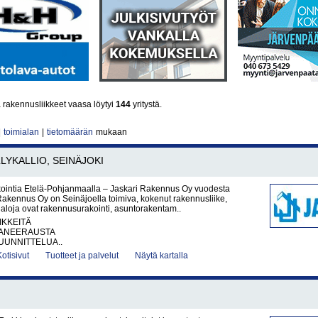
 rakennusliikkeet vaasa löytyi
144
yritystä.
|
toimialan
|
tietomäärän
mukaan
LYKALLIO, SEINÄJOKI
intia Etelä-Pohjanmaalla – Jaskari Rakennus Oy vuodesta
akennus Oy on Seinäjoella toimiva, kokenut rakennusliike,
aloja ovat rakennusurakointi, asuntorakentam..
IKKEITÄ
ANEERAUSTA
UNNITTELUA..
Kotisivut
Tuotteet ja palvelut
Näytä kartalla