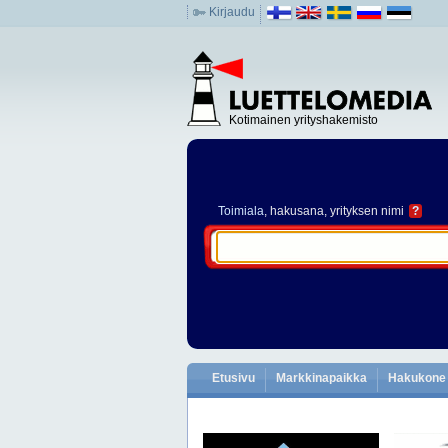
Kirjaudu
Kotimainen yrityshakemisto
Toimiala
, hakusana, yrityksen nimi
?
Etusivu
Markkinapaikka
Hakukone