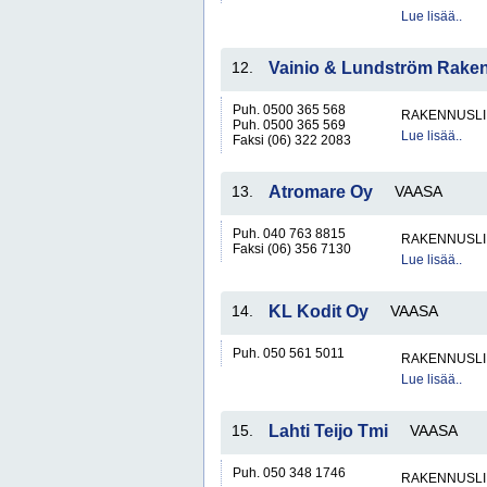
Lue lisää..
12.
Vainio & Lundström Rake
Puh. 0500 365 568
RAKENNUSLI
Puh. 0500 365 569
Lue lisää..
Faksi (06) 322 2083
13.
Atromare Oy
VAASA
Puh. 040 763 8815
RAKENNUSLI
Faksi (06) 356 7130
Lue lisää..
14.
KL Kodit Oy
VAASA
Puh. 050 561 5011
RAKENNUSLI
Lue lisää..
15.
Lahti Teijo Tmi
VAASA
Puh. 050 348 1746
RAKENNUSLI