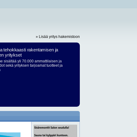
» Lisää yritys hakemistoon
ja tehokkaasti rakentamisen ja
en yritykset
 sisältää yli 70.000 ammattilaisen ja
dot sekä yrityksen tarjoamat tuotteet ja
ä