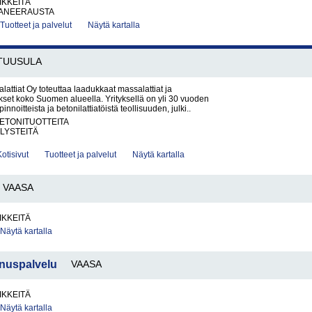
IKKEITÄ
ANEERAUSTA
Tuotteet ja palvelut
Näytä kartalla
TUUSULA
ttiat Oy toteuttaa laadukkaat massalattiat ja
ukset koko Suomen alueella. Yrityksellä on yli 30 vuoden
innoitteista ja betonilattiatöistä teollisuuden, julki..
BETONITUOTTEITA
LYSTEITÄ
Kotisivut
Tuotteet ja palvelut
Näytä kartalla
VAASA
IKKEITÄ
Näytä kartalla
nnuspalvelu
VAASA
IKKEITÄ
Näytä kartalla