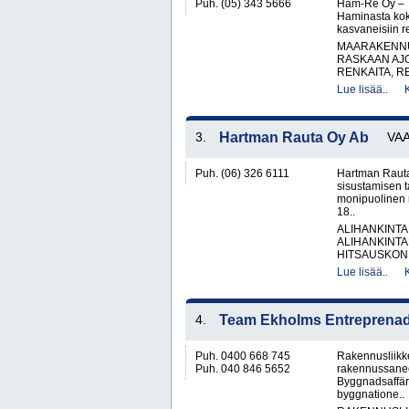
Puh. (05) 343 5666
Ham-Re Oy – Tr
Haminasta kok
kasvaneisiin 
MAARAKENNUS
RASKAAN AJ
RENKAITA, R
Lue lisää..
3.
Hartman Rauta Oy Ab
VA
Puh. (06) 326 6111
Hartman Rauta
sisustamisen 
monipuolinen 
18..
ALIHANKINTA
ALIHANKINTA
HITSAUSKONE
Lue lisää..
4.
Team Ekholms Entreprena
Puh. 0400 668 745
Rakennusliikke
Puh. 040 846 5652
rakennussanee
Byggnadsaffär
byggnatione..