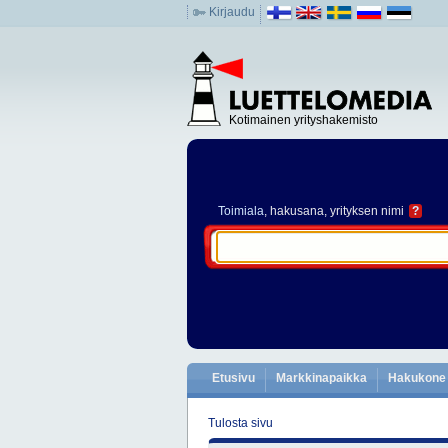
Kirjaudu
Kotimainen yrityshakemisto
Toimiala
, hakusana, yrityksen nimi
?
Etusivu
Markkinapaikka
Hakukone
Tulosta sivu