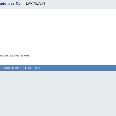
Lapiomies Oy
LAPINLAHTI
rakennussaneeraukset
sää Suosikkeihin
Hakemisto