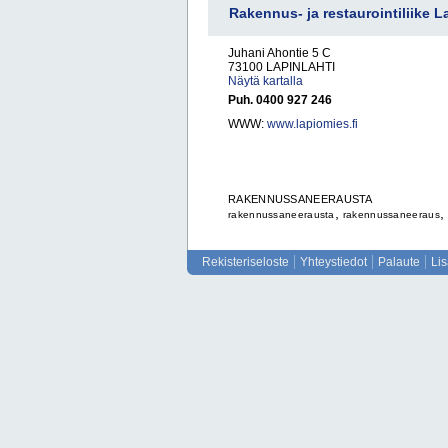
Rakennus- ja restaurointiliike 
Juhani Ahontie 5 C
73100 LAPINLAHTI
Näytä kartalla
Puh. 0400 927 246
WWW:
www.lapiomies.fi
RAKENNUSSANEERAUSTA
,
,
rakennussaneerausta
rakennussaneeraus
Rekisteriseloste
Yhteystiedot
Palaute
Li