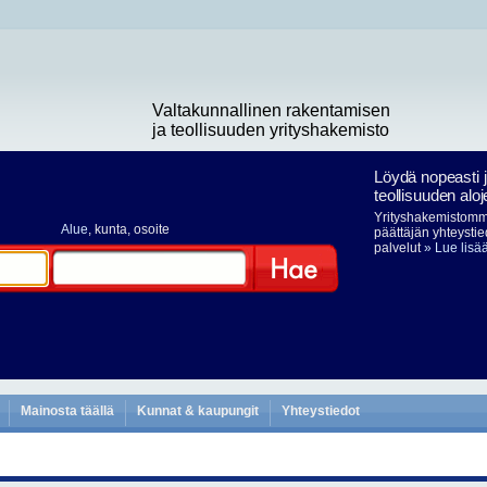
Valtakunnallinen rakentamisen
ja teollisuuden yrityshakemisto
Löydä nopeasti 
teollisuuden aloj
Yrityshakemistomme
Alue
, kunta, osoite
päättäjän yhteystie
palvelut
» Lue lisä
Hae
Mainosta täällä
Kunnat & kaupungit
Yhteystiedot