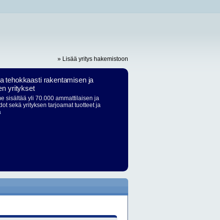
» Lisää yritys hakemistoon
ja tehokkaasti rakentamisen ja
en yritykset
 sisältää yli 70.000 ammattilaisen ja
dot sekä yrityksen tarjoamat tuotteet ja
ä