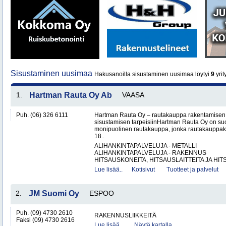
Sisustaminen uusimaa
Hakusanoilla sisustaminen uusimaa löytyi
9
yrit
1.
Hartman Rauta Oy Ab
VAASA
Puh. (06) 326 6111
Hartman Rauta Oy – rautakauppa rakentamisen, 
sisustamisen tarpeisiinHartman Rauta Oy on su
monipuolinen rautakauppa, jonka rautakauppak
18..
ALIHANKINTAPALVELUJA - METALLI
ALIHANKINTAPALVELUJA - RAKENNUS
HITSAUSKONEITA, HITSAUSLAITTEITA JA HIT
Lue lisää..
Kotisivut
Tuotteet ja palvelut
2.
JM Suomi Oy
ESPOO
Puh. (09) 4730 2610
RAKENNUSLIIKKEITÄ
Faksi (09) 4730 2616
Lue lisää..
Näytä kartalla