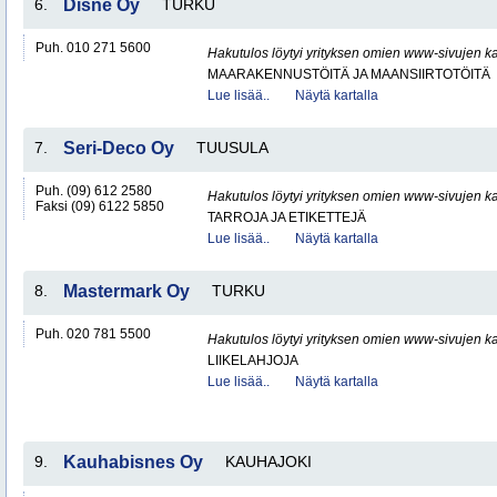
6.
Disne Oy
TURKU
Puh. 010 271 5600
Hakutulos löytyi yrityksen omien www-sivujen ka
MAARAKENNUSTÖITÄ JA MAANSIIRTOTÖITÄ
Lue lisää..
Näytä kartalla
7.
Seri-Deco Oy
TUUSULA
Puh. (09) 612 2580
Hakutulos löytyi yrityksen omien www-sivujen ka
Faksi (09) 6122 5850
TARROJA JA ETIKETTEJÄ
Lue lisää..
Näytä kartalla
8.
Mastermark Oy
TURKU
Puh. 020 781 5500
Hakutulos löytyi yrityksen omien www-sivujen ka
LIIKELAHJOJA
Lue lisää..
Näytä kartalla
9.
Kauhabisnes Oy
KAUHAJOKI