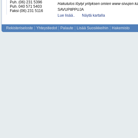
Puh. (06) 231 5396
Hakutulos löytyi yrityksen omien www-sivujen ka
Puh. 040 571 5403
SAVUPIIPPUJA
Faksi (06) 231 5116
Lue lisää..
Näytä kartalla
Rekisteriseloste
Yhteystiedot
Palaute
Lisää Suosikkeihin
Hakemisto