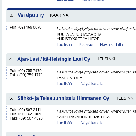
3.
Varsipuu ry
KAARINA
Puh. (02) 469 0678
Hakutulos löytyi yrityksen omien www-sivujen ka
PUUTA JA PUUTAVAROITA
YHDISTYKSET JA LIITOT
Lue lisää..
Kotisivut
Näytä kartalla
4.
Ajan-Lasi / Itä-Helsingin Lasi Oy
HELSINKI
Puh. (09) 755 7979
Hakutulos löytyi yrityksen omien www-sivujen ka
Faksi (09) 759 1771
LASITUSTÖITÄ
Lue lisää..
Näytä kartalla
5.
Sähkö- ja Telesuunnittelu Himmanen Oy
HELSINKI
Puh. (09) 507 2411
Hakutulos löytyi yrityksen omien www-sivujen ka
Puh. 0500 421 309
SÄHKÖINSINÖÖRITOIMISTOJA
Faksi (09) 507 4320
Lue lisää..
Näytä kartalla