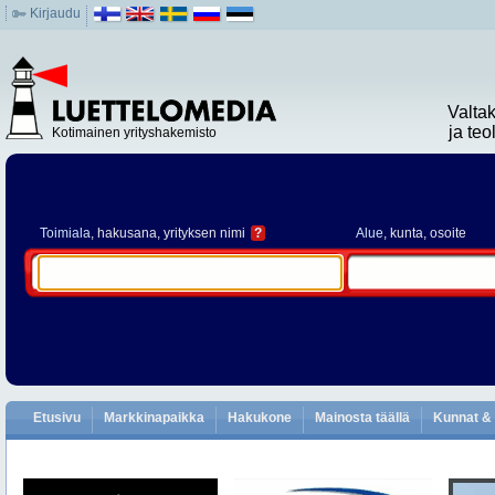
Kirjaudu
Valta
ja te
Kotimainen yrityshakemisto
Toimiala
, hakusana, yrityksen nimi
?
Alue
, kunta, osoite
Etusivu
Markkinapaikka
Hakukone
Mainosta täällä
Kunnat & 