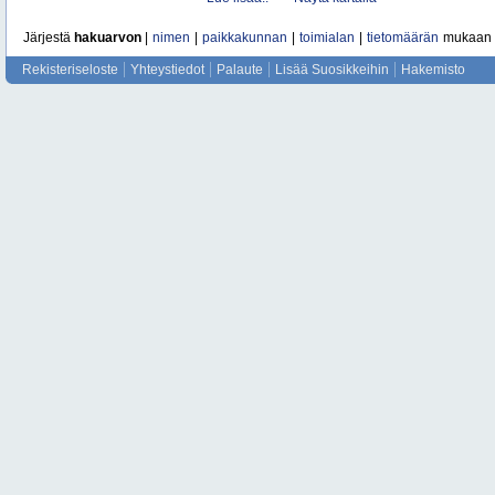
Järjestä
hakuarvon
|
nimen
|
paikkakunnan
|
toimialan
|
tietomäärän
mukaan
Rekisteriseloste
Yhteystiedot
Palaute
Lisää Suosikkeihin
Hakemisto