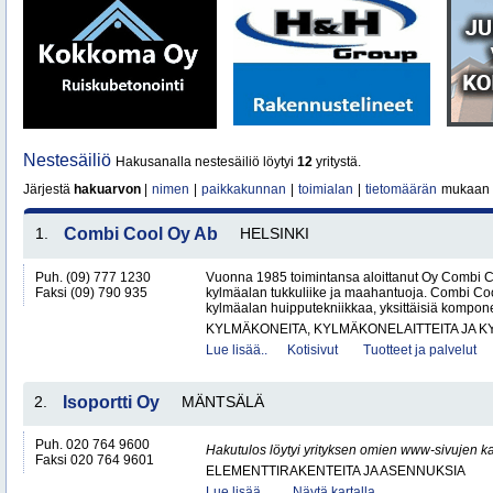
Nestesäiliö
Hakusanalla nestesäiliö löytyi
12
yritystä.
Järjestä
hakuarvon
|
nimen
|
paikkakunnan
|
toimialan
|
tietomäärän
mukaan
1.
Combi Cool Oy Ab
HELSINKI
Puh. (09) 777 1230
Vuonna 1985 toimintansa aloittanut Oy Combi 
Faksi (09) 790 935
kylmäalan tukkuliike ja maahantuoja. Combi Cool
kylmäalan huipputekniikkaa, yksittäisiä kompone
KYLMÄKONEITA, KYLMÄKONELAITTEITA JA
Lue lisää..
Kotisivut
Tuotteet ja palvelut
2.
Isoportti Oy
MÄNTSÄLÄ
Puh. 020 764 9600
Hakutulos löytyi yrityksen omien www-sivujen ka
Faksi 020 764 9601
ELEMENTTIRAKENTEITA JA ASENNUKSIA
Lue lisää..
Näytä kartalla