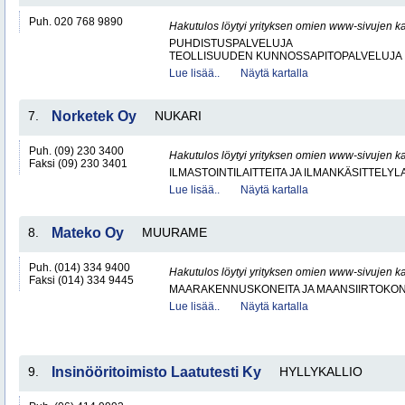
Puh. 020 768 9890
Hakutulos löytyi yrityksen omien www-sivujen ka
PUHDISTUSPALVELUJA
TEOLLISUUDEN KUNNOSSAPITOPALVELUJA
Lue lisää..
Näytä kartalla
7.
Norketek Oy
NUKARI
Puh. (09) 230 3400
Hakutulos löytyi yrityksen omien www-sivujen ka
Faksi (09) 230 3401
ILMASTOINTILAITTEITA JA ILMANKÄSITTELYLA
Lue lisää..
Näytä kartalla
8.
Mateko Oy
MUURAME
Puh. (014) 334 9400
Hakutulos löytyi yrityksen omien www-sivujen ka
Faksi (014) 334 9445
MAARAKENNUSKONEITA JA MAANSIIRTOKONE
Lue lisää..
Näytä kartalla
9.
Insinööritoimisto Laatutesti Ky
HYLLYKALLIO