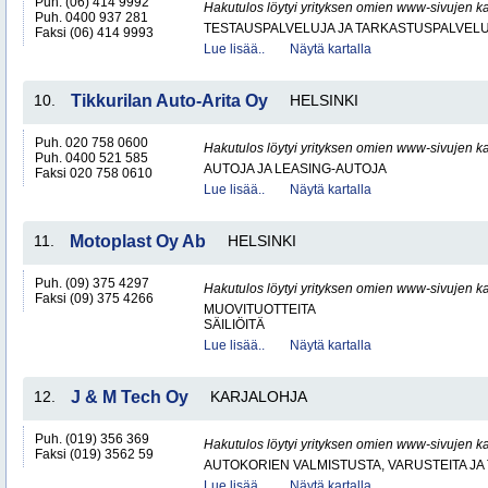
Puh. (06) 414 9992
Hakutulos löytyi yrityksen omien www-sivujen ka
Puh. 0400 937 281
TESTAUSPALVELUJA JA TARKASTUSPALVEL
Faksi (06) 414 9993
Lue lisää..
Näytä kartalla
10.
Tikkurilan Auto-Arita Oy
HELSINKI
Puh. 020 758 0600
Hakutulos löytyi yrityksen omien www-sivujen ka
Puh. 0400 521 585
AUTOJA JA LEASING-AUTOJA
Faksi 020 758 0610
Lue lisää..
Näytä kartalla
11.
Motoplast Oy Ab
HELSINKI
Puh. (09) 375 4297
Hakutulos löytyi yrityksen omien www-sivujen ka
Faksi (09) 375 4266
MUOVITUOTTEITA
SÄILIÖITÄ
Lue lisää..
Näytä kartalla
12.
J & M Tech Oy
KARJALOHJA
Puh. (019) 356 369
Hakutulos löytyi yrityksen omien www-sivujen ka
Faksi (019) 3562 59
AUTOKORIEN VALMISTUSTA, VARUSTEITA JA 
Lue lisää..
Näytä kartalla