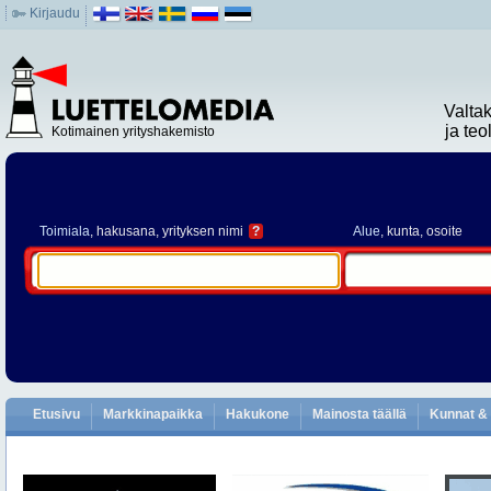
Kirjaudu
Valta
ja te
Kotimainen yrityshakemisto
Toimiala
, hakusana, yrityksen nimi
?
Alue
, kunta, osoite
Etusivu
Markkinapaikka
Hakukone
Mainosta täällä
Kunnat & 