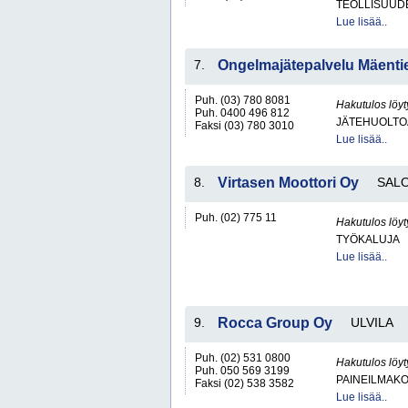
TEOLLISUUD
Lue lisää..
7.
Ongelmajätepalvelu Mäenti
Puh. (03) 780 8081
Hakutulos löyt
Puh. 0400 496 812
JÄTEHUOLTOA
Faksi (03) 780 3010
Lue lisää..
8.
Virtasen Moottori Oy
SAL
Puh. (02) 775 11
Hakutulos löyt
TYÖKALUJA
Lue lisää..
9.
Rocca Group Oy
ULVILA
Puh. (02) 531 0800
Hakutulos löyt
Puh. 050 569 3199
PAINEILMAKO
Faksi (02) 538 3582
Lue lisää..