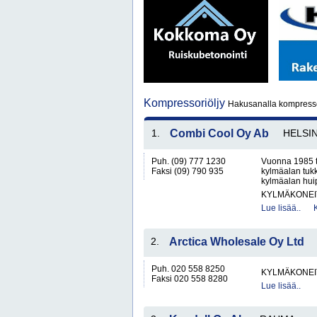
Kompressoriöljy
Hakusanalla kompressor
1.
Combi Cool Oy Ab
HELSIN
Puh. (09) 777 1230
Vuonna 1985 t
Faksi (09) 790 935
kylmäalan tukk
kylmäalan huip
KYLMÄKONEI
Lue lisää..
2.
Arctica Wholesale Oy Ltd
Puh. 020 558 8250
KYLMÄKONEI
Faksi 020 558 8280
Lue lisää..