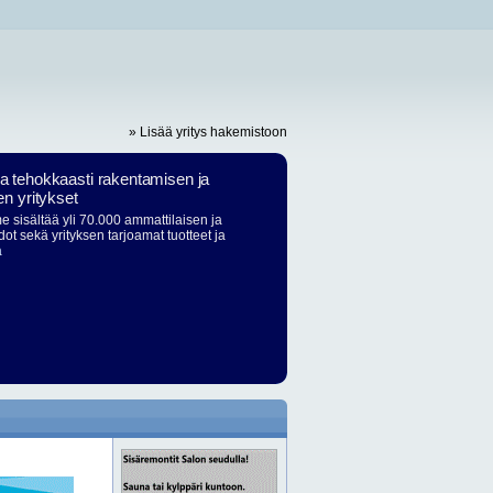
» Lisää yritys hakemistoon
ja tehokkaasti rakentamisen ja
en yritykset
 sisältää yli 70.000 ammattilaisen ja
dot sekä yrityksen tarjoamat tuotteet ja
ä