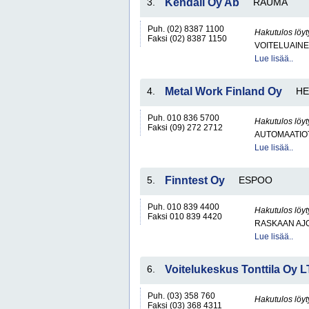
3.
Kendall Oy Ab
RAUMA
Puh. (02) 8387 1100
Hakutulos löyt
Faksi (02) 8387 1150
VOITELUAINEI
Lue lisää..
4.
Metal Work Finland Oy
HE
Puh. 010 836 5700
Hakutulos löyt
Faksi (09) 272 2712
AUTOMAATIO
Lue lisää..
5.
Finntest Oy
ESPOO
Puh. 010 839 4400
Hakutulos löyt
Faksi 010 839 4420
RASKAAN AJ
Lue lisää..
6.
Voitelukeskus Tonttila Oy 
Puh. (03) 358 760
Hakutulos löyt
Faksi (03) 368 4311