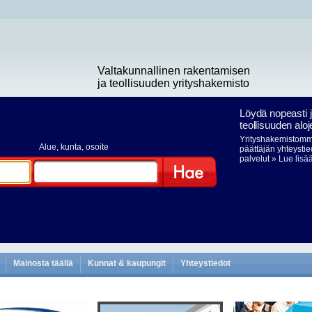
Valtakunnallinen rakentamisen
ja teollisuuden yrityshakemisto
Löydä nopeasti 
teollisuuden aloj
Yrityshakemistomme
Alue
, kunta, osoite
päättäjän yhteystie
palvelut
» Lue lisä
Hae
Mainosta täällä
Kunnat & kaupungit
Yhteystiedot