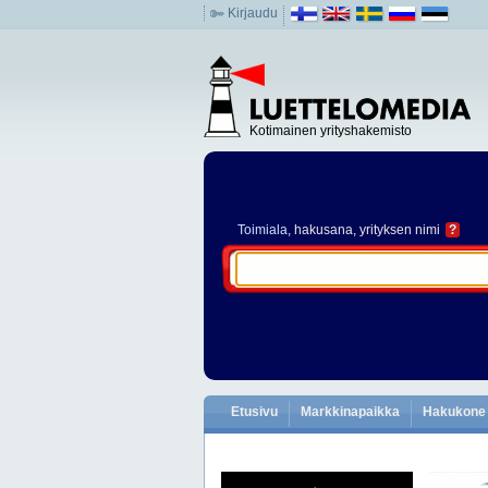
Kirjaudu
Kotimainen yrityshakemisto
Toimiala
, hakusana, yrityksen nimi
?
Etusivu
Markkinapaikka
Hakukone