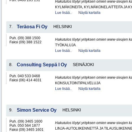
Puh. 0400 285 151
Hakutulos löytyi yrityksen omien www-sivujen ka
KYLMÄKONEITA, KYLMÄKONELAITTEITA JA
Lue lisää..
Näytä kartalla
7.
Teräosa Fi Oy
HELSINKI
Puh. (09) 388 1500
Hakutulos löytyi yrityksen omien www-sivujen ka
Faksi (09) 388 1522
TYÖKALUJA
Lue lisää..
Näytä kartalla
8.
Consulting Seppä I Oy
SEINÄJOKI
Puh. 040 533 0468
Hakutulos löytyi yrityksen omien www-sivujen ka
Faksi (06) 414 4031
KONSULTOINTIPALVELUJA
Lue lisää..
Näytä kartalla
9.
Simon Service Oy
HELSINKI
Puh. (09) 3465 1600
Hakutulos löytyi yrityksen omien www-sivujen ka
Puh. 050 564 1877
LINJA-AUTOLIIKENNETTÄ JA TILAUSLIIKENN
Faksi (09) 3465 1601