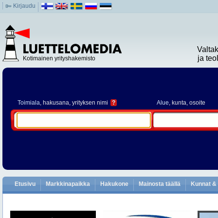
Kirjaudu
Valta
ja te
Kotimainen yrityshakemisto
Toimiala
, hakusana, yrityksen nimi
?
Alue
, kunta, osoite
Etusivu
Markkinapaikka
Hakukone
Mainosta täällä
Kunnat & 