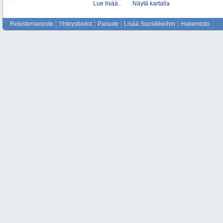
Lue lisää..
Näytä kartalla
Rekisteriseloste
Yhteystiedot
Palaute
Lisää Suosikkeihin
Hakemisto