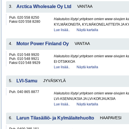
3.
Arctica Wholesale Oy Ltd
VANTAA
Puh. 020 558 8250
Hakutulos löytyi yrityksen omien www-sivujen ka
Faksi 020 558 8280
KYLMÄKONEITA, KYLMÄKONELAITTEITA JA
Lue lisää..
Näytä kartalla
4.
Motor Power Finland Oy
VANTAA
Puh. 010 548 9920
Hakutulos löytyi yrityksen omien www-sivujen ka
Puh. 010 548 9921
EI OTSIKKOA
Faksi 010 548 9929
Lue lisää..
Näytä kartalla
5.
LVI-Samu
JYVÄSKYLÄ
Puh. 040 865 8877
Hakutulos löytyi yrityksen omien www-sivujen ka
LVI-ASENNUKSIA JA LVI-KORJAUKSIA
Lue lisää..
Näytä kartalla
6.
Larun Tilasäiliö- ja Kylmälaitehuolto
HAAPAVESI