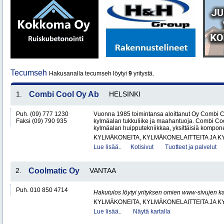
Tecumseh
Hakusanalla tecumseh löytyi
9
yritystä.
1.
Combi Cool Oy Ab
HELSINKI
Puh. (09) 777 1230
Vuonna 1985 toimintansa aloittanut Oy Combi 
Faksi (09) 790 935
kylmäalan tukkuliike ja maahantuoja. Combi Cool
kylmäalan huipputekniikkaa, yksittäisiä kompone
KYLMÄKONEITA, KYLMÄKONELAITTEITA JA
Lue lisää..
Kotisivut
Tuotteet ja palvelut
2.
Coolmatic Oy
VANTAA
Puh. 010 850 4714
Hakutulos löytyi yrityksen omien www-sivujen ka
KYLMÄKONEITA, KYLMÄKONELAITTEITA JA
Lue lisää..
Näytä kartalla