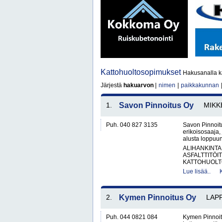
Kattohuoltosopimukset
Hakusanalla k
Järjestä
hakuarvon
|
nimen
|
paikkakunnan
1.
Savon Pinnoitus Oy
MIKK
Puh. 040 827 3135
Savon Pinnoitu
erikoisosaaja, 
alusta loppuun
ALIHANKINTA
ASFALTTITÖI
KATTOHUOLT
Lue lisää..
2.
Kymen Pinnoitus Oy
LAP
Puh. 044 0821 084
Kymen Pinnoit