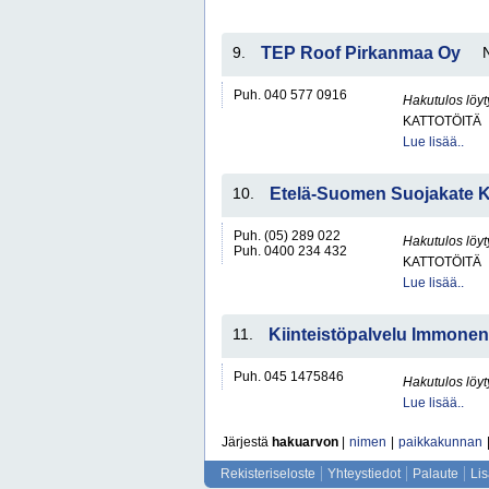
9.
TEP Roof Pirkanmaa Oy
Puh. 040 577 0916
Hakutulos löyt
KATTOTÖITÄ
Lue lisää..
10.
Etelä-Suomen Suojakate 
Puh. (05) 289 022
Hakutulos löyt
Puh. 0400 234 432
KATTOTÖITÄ
Lue lisää..
11.
Kiinteistöpalvelu Immonen
Puh. 045 1475846
Hakutulos löyt
Lue lisää..
Järjestä
hakuarvon
|
nimen
|
paikkakunnan
Rekisteriseloste
Yhteystiedot
Palaute
Li