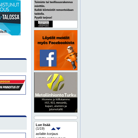
Lue lisää
(
1
/19)
asfaltin korjaus