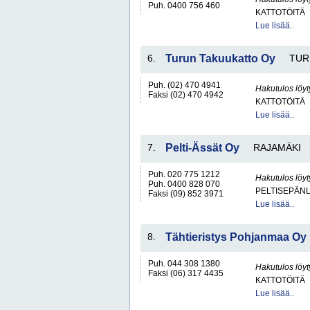
Puh. 0400 756 460
KATTOTÖITÄ
Lue lisää..
6.
Turun Takuukatto Oy
TUR
Puh. (02) 470 4941
Hakutulos löyt
Faksi (02) 470 4942
KATTOTÖITÄ
Lue lisää..
7.
Pelti-Ässät Oy
RAJAMÄKI
Puh. 020 775 1212
Hakutulos löyt
Puh. 0400 828 070
PELTISEPÄNL
Faksi (09) 852 3971
Lue lisää..
8.
Tähtieristys Pohjanmaa Oy
Puh. 044 308 1380
Hakutulos löyt
Faksi (06) 317 4435
KATTOTÖITÄ
Lue lisää..