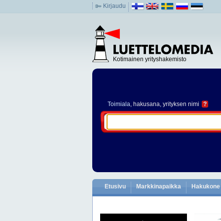
Kirjaudu
Kotimainen yrityshakemisto
Toimiala
, hakusana, yrityksen nimi
?
Etusivu
Markkinapaikka
Hakukone