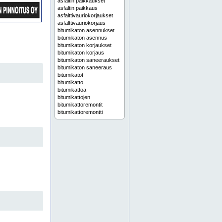
asfaltin paikkaukset
asfaltin paikkaus
asfalttivauriokorjaukset
asfalttivauriokorjaus
bitumikaton asennukset
bitumikaton asennus
bitumikaton korjaukset
bitumikaton korjaus
bitumikaton saneeraukset
bitumikaton saneeraus
bitumikatot
bitumikatto
bitumikattoa
bitumikattojen
bitumikattoremontit
bitumikattoremontti
bitumikattotyö
bitumikattotyöt
bitumikermi
bitumikermit
eurogum
eurogum tuotteet
huopakaton asennukset
huopakaton asennus
huopakaton korjaukset
huopakaton korjaus
huopakaton saneeraus
huopakatot
huopakatto
huopakatto asennus