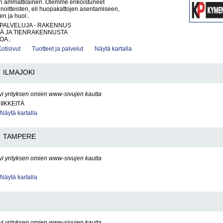
en ammattilainen. Olemme erikoistuneet
noitteisten, eli huopakattojen asentamiseen,
n ja huol..
PALVELUJA - RAKENNUS
TÄ JA TIENRAKENNUSTA
OA..
Kotisivut
Tuotteet ja palvelut
Näytä kartalla
ILMAJOKI
yi yrityksen omien www-sivujen kautta
IIKKEITÄ
Näytä kartalla
TAMPERE
yi yrityksen omien www-sivujen kautta
Näytä kartalla
yi yrityksen omien www-sivujen kautta