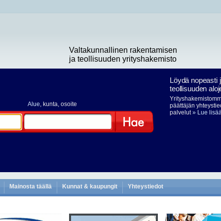
Valtakunnallinen rakentamisen
ja teollisuuden yrityshakemisto
Löydä nopeasti 
teollisuuden aloj
Yrityshakemistomme
Alue
, kunta, osoite
päättäjän yhteystie
palvelut
» Lue lisä
Hae
Mainosta täällä
Kunnat & kaupungit
Yhteystiedot