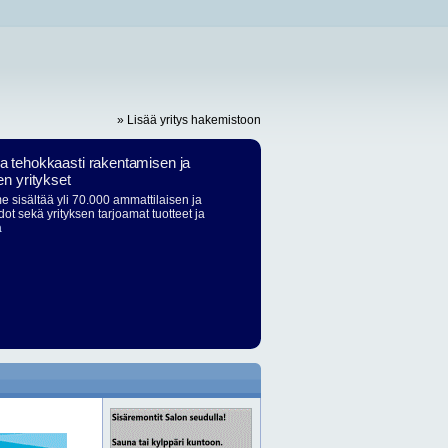
» Lisää yritys hakemistoon
ja tehokkaasti rakentamisen ja
en yritykset
 sisältää yli 70.000 ammattilaisen ja
dot sekä yrityksen tarjoamat tuotteet ja
ä