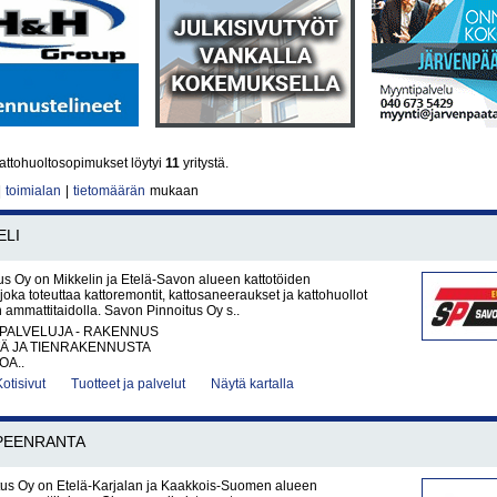
attohuoltosopimukset löytyi
11
yritystä.
|
toimialan
|
tietomäärän
mukaan
ELI
s Oy on Mikkelin ja Etelä-Savon alueen kattotöiden
joka toteuttaa kattoremontit, kattosaneeraukset ja kattohuollot
 ammattitaidolla. Savon Pinnoitus Oy s..
PALVELUJA - RAKENNUS
TÄ JA TIENRAKENNUSTA
OA..
Kotisivut
Tuotteet ja palvelut
Näytä kartalla
PEENRANTA
us Oy on Etelä-Karjalan ja Kaakkois-Suomen alueen