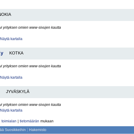
NOKIA
yi yrityksen omien www-sivujen kautta
Näytä kartalla
Ky
KOTKA
yi yrityksen omien www-sivujen kautta
Näytä kartalla
JYVÄSKYLÄ
yi yrityksen omien www-sivujen kautta
Näytä kartalla
|
toimialan
|
tietomäärän
mukaan
sää Suosikkeihin
Hakemisto