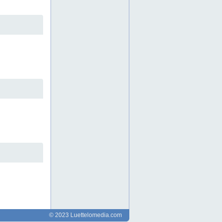
kattopellitykset
kattoremontit
kattoremontti
kattoremonttia
kattosaneeraukset
kattosaneeraus
kattosaneerausta
kattotulityöt
kattoturvallisuus
kattotyö
kattotyöt
kattourakat
kattourakka
kattovuodot
kattovuoto
kermin kiinnitys
kouvola
lumenpudotukset
lumenpudotus
parkkikansi vedeneristys
piha vedeneristys
pihakansi vedeneristys
pihakorjaukset
pihakorjaus
savitaipale
taloyhtiö kattoremontti
taloyhtiön kattoremontti
tasakaton korjaus
tasakaton saneeraus
© 2023 Luettelomedia.com
tasakaton vedeneristys