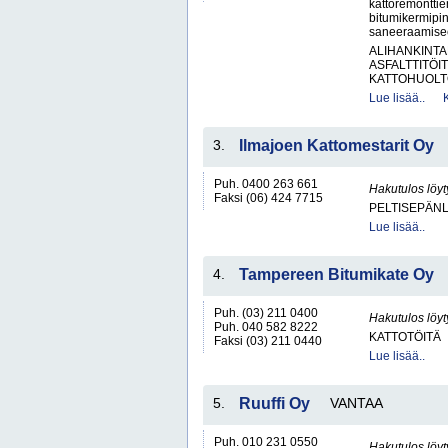
kattoremontti
bitumikermipin
saneeraamisee
ALIHANKINTA
ASFALTTITÖI
KATTOHUOLT
Lue lisää..
3.
Ilmajoen Kattomestarit Oy
Puh. 0400 263 661
Hakutulos löyt
Faksi (06) 424 7715
PELTISEPÄNL
Lue lisää..
4.
Tampereen Bitumikate Oy
Puh. (03) 211 0400
Hakutulos löyt
Puh. 040 582 8222
KATTOTÖITÄ
Faksi (03) 211 0440
Lue lisää..
5.
Ruuffi Oy
VANTAA
Puh. 010 231 0550
Hakutulos löyt