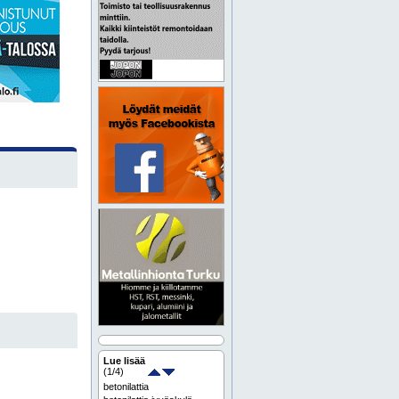
Lue lisää
(
1
/4)
betonilattia