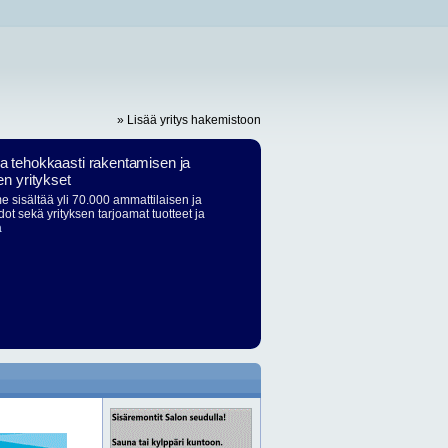
» Lisää yritys hakemistoon
ja tehokkaasti rakentamisen ja
en yritykset
 sisältää yli 70.000 ammattilaisen ja
dot sekä yrityksen tarjoamat tuotteet ja
ä