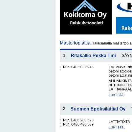
Mastertoplattia
Hakusanalla mastertoplatt
1.
Ritakallio Pekka Tmi
SÄY
Puh. 040 503 6945
Tmi Pekka Rita
betonilattioide
betonilattiat 
ALIHANKINTA
BETONITÖITÄ
LATTIANPÄÄL
Lue lisää..
2.
Suomen Epoksilattiat Oy
Puh. 0400 208 523
LATTIATÖITÄ
Puh. 0400 408 569
Lue lisää..