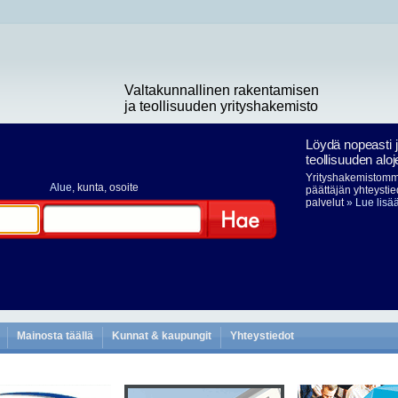
Valtakunnallinen rakentamisen
ja teollisuuden yrityshakemisto
Löydä nopeasti 
teollisuuden aloj
Yrityshakemistomme
Alue
, kunta, osoite
päättäjän yhteystie
palvelut
» Lue lisä
Hae
Mainosta täällä
Kunnat & kaupungit
Yhteystiedot