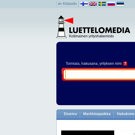
Kirjaudu
Kotimainen yrityshakemisto
Toimiala
, hakusana, yrityksen nimi
?
Etusivu
Markkinapaikka
Hakukone