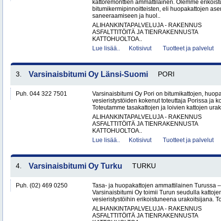
kattoremonttien ammattilainen. Olemme erikoist
bitumikermipinnoitteisten, eli huopakattojen as
saneeraamiseen ja huol..
ALIHANKINTAPALVELUJA - RAKENNUS
ASFALTTITÖITÄ JA TIENRAKENNUSTA
KATTOHUOLTOA..
Lue lisää..
Kotisivut
Tuotteet ja palvelut
3.
Varsinaisbitumi Oy Länsi-Suomi
PORI
Puh. 044 322 7501
Varsinaisbitumi Oy Pori on bitumikattojen, huopa
vesieristystöiden kokenut toteuttaja Porissa ja 
Toteutamme tasakattojen ja loivien kattojen urako
ALIHANKINTAPALVELUJA - RAKENNUS
ASFALTTITÖITÄ JA TIENRAKENNUSTA
KATTOHUOLTOA..
Lue lisää..
Kotisivut
Tuotteet ja palvelut
4.
Varsinaisbitumi Oy Turku
TURKU
Puh. (02) 469 0250
Tasa- ja huopakattojen ammattilainen Turussa –
Varsinaisbitumi Oy toimii Turun seudulla kattoje
vesieristystöihin erikoistuneena urakoitsijana. 
ALIHANKINTAPALVELUJA - RAKENNUS
ASFALTTITÖITÄ JA TIENRAKENNUSTA