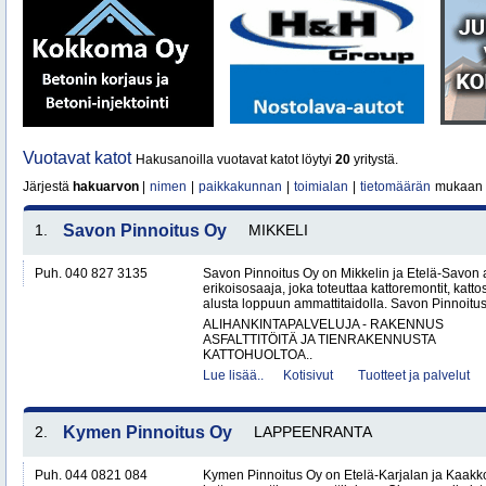
Vuotavat katot
Hakusanoilla vuotavat katot löytyi
20
yritystä.
Järjestä
hakuarvon
|
nimen
|
paikkakunnan
|
toimialan
|
tietomäärän
mukaan
1.
Savon Pinnoitus Oy
MIKKELI
Puh. 040 827 3135
Savon Pinnoitus Oy on Mikkelin ja Etelä-Savon 
erikoisosaaja, joka toteuttaa kattoremontit, katt
alusta loppuun ammattitaidolla. Savon Pinnoitus
ALIHANKINTAPALVELUJA - RAKENNUS
ASFALTTITÖITÄ JA TIENRAKENNUSTA
KATTOHUOLTOA..
Lue lisää..
Kotisivut
Tuotteet ja palvelut
2.
Kymen Pinnoitus Oy
LAPPEENRANTA
Puh. 044 0821 084
Kymen Pinnoitus Oy on Etelä-Karjalan ja Kaak