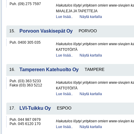
Puh. (09) 275 7597
Hakutulos löytyi yrityksen omien www-sivujen ka
MAALEJA JA TAPETTEJA
Lue lisää..
Näytä kartalla
15.
Porvoon Vaskisepät Oy
PORVOO
Puh. 0400 305 035
Hakutulos löytyi yrityksen omien www-sivujen ka
KATTOTÖITÄ
Lue lisää..
Näytä kartalla
16.
Tampereen Katehuolto Oy
TAMPERE
Puh. (03) 363 5233
Hakutulos löytyi yrityksen omien www-sivujen ka
Faksi (03) 363 5212
KATTOTÖITÄ
Lue lisää..
Näytä kartalla
17.
LVI-Tuikku Oy
ESPOO
Puh. 044 987 0979
Hakutulos löytyi yrityksen omien www-sivujen ka
Puh. 045 6120 170
Lue lisää..
Näytä kartalla