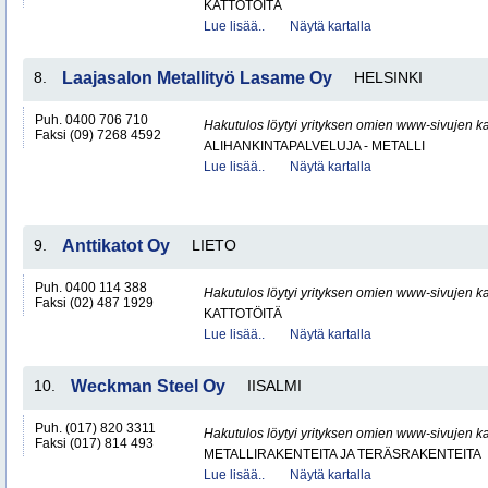
KATTOTÖITÄ
Lue lisää..
Näytä kartalla
8.
Laajasalon Metallityö Lasame Oy
HELSINKI
Puh. 0400 706 710
Hakutulos löytyi yrityksen omien www-sivujen ka
Faksi (09) 7268 4592
ALIHANKINTAPALVELUJA - METALLI
Lue lisää..
Näytä kartalla
9.
Anttikatot Oy
LIETO
Puh. 0400 114 388
Hakutulos löytyi yrityksen omien www-sivujen ka
Faksi (02) 487 1929
KATTOTÖITÄ
Lue lisää..
Näytä kartalla
10.
Weckman Steel Oy
IISALMI
Puh. (017) 820 3311
Hakutulos löytyi yrityksen omien www-sivujen ka
Faksi (017) 814 493
METALLIRAKENTEITA JA TERÄSRAKENTEITA
Lue lisää..
Näytä kartalla