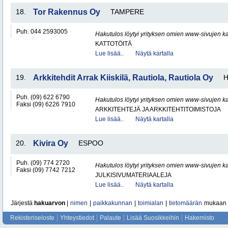
18.
Tor Rakennus Oy
TAMPERE
Puh. 044 2593005
Hakutulos löytyi yrityksen omien www-sivujen ka
KATTOTÖITÄ
Lue lisää..
Näytä kartalla
19.
Arkkitehdit Arrak Kiiskilä, Rautiola, Rautiola Oy
H
Puh. (09) 622 6790
Hakutulos löytyi yrityksen omien www-sivujen ka
Faksi (09) 6226 7910
ARKKITEHTEJÄ JA ARKKITEHTITOIMISTOJA
Lue lisää..
Näytä kartalla
20.
Kivira Oy
ESPOO
Puh. (09) 774 2720
Hakutulos löytyi yrityksen omien www-sivujen ka
Faksi (09) 7742 7212
JULKISIVUMATERIAALEJA
Lue lisää..
Näytä kartalla
Järjestä
hakuarvon
|
nimen
|
paikkakunnan
|
toimialan
|
tietomäärän
mukaan
Rekisteriseloste
Yhteystiedot
Palaute
Lisää Suosikkeihin
Hakemisto