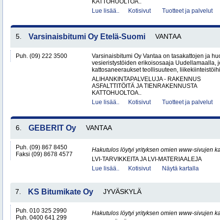
KATTOHUOLTOA..
Lue lisää..
Kotisivut
Tuotteet ja palvelut
5.
Varsinaisbitumi Oy Etelä-Suomi
VANTAA
Puh. (09) 222 3500
Varsinaisbitumi Oy Vantaa on tasakattojen ja hu
vesieristystöiden erikoisosaaja Uudellamaalla, j
kattosaneeraukset teollisuuteen, liikekiinteistöihin
ALIHANKINTAPALVELUJA - RAKENNUS
ASFALTTITÖITÄ JA TIENRAKENNUSTA
KATTOHUOLTOA..
Lue lisää..
Kotisivut
Tuotteet ja palvelut
6.
GEBERIT Oy
VANTAA
Puh. (09) 867 8450
Hakutulos löytyi yrityksen omien www-sivujen ka
Faksi (09) 8678 4577
LVI-TARVIKKEITA JA LVI-MATERIAALEJA
Lue lisää..
Kotisivut
Näytä kartalla
7.
KS Bitumikate Oy
JYVÄSKYLÄ
Puh. 010 325 2990
Hakutulos löytyi yrityksen omien www-sivujen ka
Puh. 0400 641 299