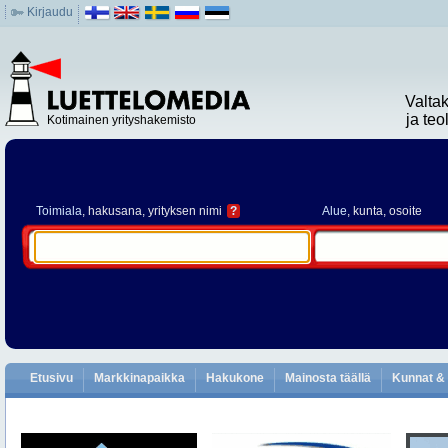
Kirjaudu
Valta
ja te
Kotimainen yrityshakemisto
Toimiala
, hakusana, yrityksen nimi
?
Alue
, kunta, osoite
Etusivu
Markkinapaikka
Hakukone
Mainosta täällä
Kunnat & 