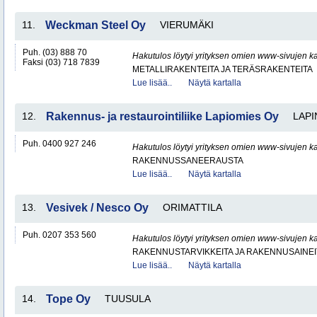
11.
Weckman Steel Oy
VIERUMÄKI
Puh. (03) 888 70
Hakutulos löytyi yrityksen omien www-sivujen ka
Faksi (03) 718 7839
METALLIRAKENTEITA JA TERÄSRAKENTEITA
Lue lisää..
Näytä kartalla
12.
Rakennus- ja restaurointiliike Lapiomies Oy
LAPI
Puh. 0400 927 246
Hakutulos löytyi yrityksen omien www-sivujen ka
RAKENNUSSANEERAUSTA
Lue lisää..
Näytä kartalla
13.
Vesivek / Nesco Oy
ORIMATTILA
Puh. 0207 353 560
Hakutulos löytyi yrityksen omien www-sivujen ka
RAKENNUSTARVIKKEITA JA RAKENNUSAINEI
Lue lisää..
Näytä kartalla
14.
Tope Oy
TUUSULA