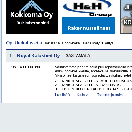
Optikkokalusteita
Hakusanalla optikkokalusteita löytyi
1
. yritys
1.
Royal Kalusteet Oy
SASTAMALA
Puh. 0400 393 393
Valmistamme perinteisellä puusepäntaidolla yksil
esim. optikkoliikkeille, apteekeille, sairaaloille j
Yksilölliset kalusteet myös edustustiloihin, hotell
ALIHANKINTAPALVELUJA - MUU TEOLLISUUS
ALIHANKINTAPALVELUJA - RAKENNUS
JULKISTEN TILOJEN KALUSTEITA JA SISUSTU
Lue lisää..
Kotisivut
Tuotteet ja palvelut