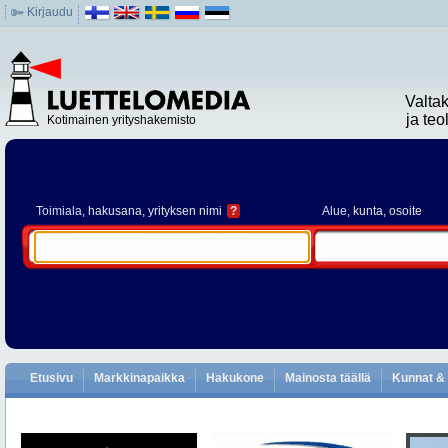
Kirjaudu
Valta
ja te
Kotimainen yrityshakemisto
Toimiala
, hakusana, yrityksen nimi
?
Alue
, kunta, osoite
Etusivu
Markkinapaikka
Hakukone
Mainosta täällä
Kunnat & 