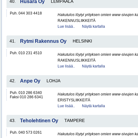
40.
Husara Oy
LEMPÄÄLÄ
Puh. 044 303 4418
Hakutulos löytyi yrityksen omien www-sivujen ka
RAKENNUSLIIKKEITÄ
Lue lisää..
Näytä kartalla
41.
Rytmi Rakennus Oy
HELSINKI
Puh. 010 231 4510
Hakutulos löytyi yrityksen omien www-sivujen ka
RAKENNUSLIIKKEITÄ
Lue lisää..
Näytä kartalla
42.
Anpe Oy
LOHJA
Puh. 010 286 6340
Hakutulos löytyi yrityksen omien www-sivujen ka
Faksi 010 286 6341
ERISTYSLIIKKEITÄ
Lue lisää..
Näytä kartalla
43.
Teholehtinen Oy
TAMPERE
Puh. 040 573 0261
Hakutulos löytyi yrityksen omien www-sivujen ka