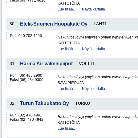
Faksi (09) 7771 4820
KATTOTÖITÄ
Lue lisää..
Näytä kartalla
30.
Etelä-Suomen Huopakate Oy
LAHTI
Puh. 040 702 4406
Hakutulos löytyi yrityksen omien www-sivujen ka
KATTOTÖITÄ
Lue lisää..
Näytä kartalla
31.
Härmä Air valmispiiput
VOLTTI
Puh. (06) 485 2900
Hakutulos löytyi yrityksen omien www-sivujen ka
Faksi (06) 484 9300
SAVUPIIPPUJA
Lue lisää..
Näytä kartalla
32.
Turun Takuukatto Oy
TURKU
Puh. (02) 470 4941
Hakutulos löytyi yrityksen omien www-sivujen ka
Faksi (02) 470 4942
KATTOTÖITÄ
Lue lisää..