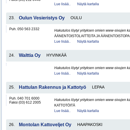
Lue lisää..
Näytä kartalla
23.
Oulun Vesieristys Oy
OULU
Puh. 050 563 2332
Hakutulos löytyi yrityksen omien www-sivujen ka
ÄÄNENTOISTOLAITTEITA JA ÄÄNENTOISTOP
Lue lisää..
Näytä kartalla
24.
Walttia Oy
HYVINKÄÄ
Hakutulos löytyi yrityksen omien www-sivujen ka
Lue lisää..
Näytä kartalla
25.
Hattulan Rakennus ja Kattotyö
LEPAA
Puh. 040 701 6000
Hakutulos löytyi yrityksen omien www-sivujen ka
Faksi (03) 612 2005
KATTOTÖITÄ
Lue lisää..
Näytä kartalla
26.
Montolan Kattoveljet Oy
HAAPAKOSKI