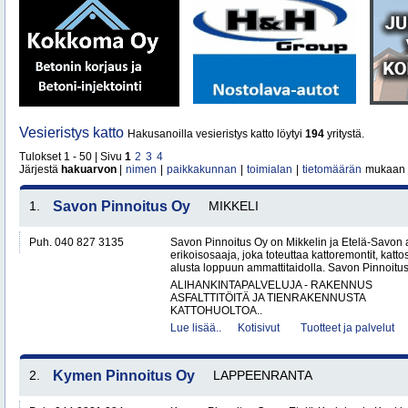
Vesieristys katto
Hakusanoilla vesieristys katto löytyi
194
yritystä.
Tulokset 1 - 50 | Sivu
1
2
3
4
Järjestä
hakuarvon
|
nimen
|
paikkakunnan
|
toimialan
|
tietomäärän
mukaan
1.
Savon Pinnoitus Oy
MIKKELI
Puh. 040 827 3135
Savon Pinnoitus Oy on Mikkelin ja Etelä-Savon 
erikoisosaaja, joka toteuttaa kattoremontit, katt
alusta loppuun ammattitaidolla. Savon Pinnoitus
ALIHANKINTAPALVELUJA - RAKENNUS
ASFALTTITÖITÄ JA TIENRAKENNUSTA
KATTOHUOLTOA..
Lue lisää..
Kotisivut
Tuotteet ja palvelut
2.
Kymen Pinnoitus Oy
LAPPEENRANTA