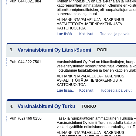
Puh. 044 0821 084
Kymen Pinnoitus Oy on Etelä-Karjalan ja Kaak
kattoremonttien ammattilainen. Olemme erikoist
bitumikermipinnoitteisten, eli huopakattojen as
saneeraamiseen ja huol..
ALIHANKINTAPALVELUJA - RAKENNUS
ASFALTTITÖITÄ JA TIENRAKENNUSTA
KATTOHUOLTOA..
Lue lisää..
Kotisivut
Tuotteet ja palvelut
3.
Varsinaisbitumi Oy Länsi-Suomi
PORI
Puh. 044 322 7501
Varsinaisbitumi Oy Pori on bitumikattojen, huopa
vesieristystöiden kokenut toteuttaja Porissa ja 
Toteutamme tasakattojen ja loivien kattojen urako
ALIHANKINTAPALVELUJA - RAKENNUS
ASFALTTITÖITÄ JA TIENRAKENNUSTA
KATTOHUOLTOA..
Lue lisää..
Kotisivut
Tuotteet ja palvelut
4.
Varsinaisbitumi Oy Turku
TURKU
Puh. (02) 469 0250
Tasa- ja huopakattojen ammattilainen Turussa –
Varsinaisbitumi Oy toimii Turun seudulla kattoje
vesieristystöihin erikoistuneena urakoitsijana. 
ALIHANKINTAPALVELUJA - RAKENNUS