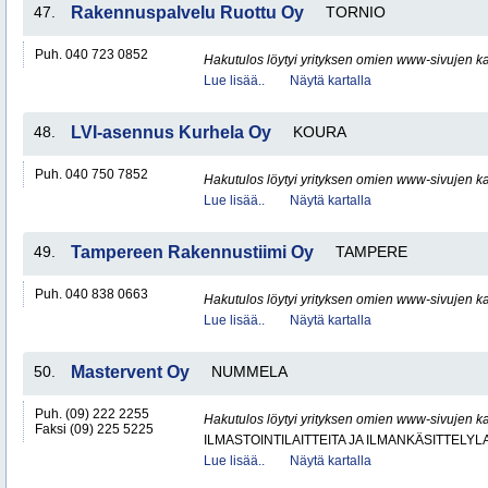
47.
Rakennuspalvelu Ruottu Oy
TORNIO
Puh. 040 723 0852
Hakutulos löytyi yrityksen omien www-sivujen ka
Lue lisää..
Näytä kartalla
48.
LVI-asennus Kurhela Oy
KOURA
Puh. 040 750 7852
Hakutulos löytyi yrityksen omien www-sivujen ka
Lue lisää..
Näytä kartalla
49.
Tampereen Rakennustiimi Oy
TAMPERE
Puh. 040 838 0663
Hakutulos löytyi yrityksen omien www-sivujen ka
Lue lisää..
Näytä kartalla
50.
Mastervent Oy
NUMMELA
Puh. (09) 222 2255
Hakutulos löytyi yrityksen omien www-sivujen ka
Faksi (09) 225 5225
ILMASTOINTILAITTEITA JA ILMANKÄSITTELYLA
Lue lisää..
Näytä kartalla