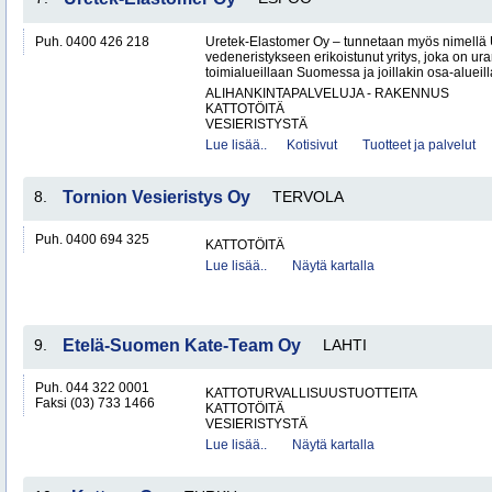
Puh. 0400 426 218
Uretek-Elastomer Oy – tunnetaan myös nimellä
vedeneristykseen erikoistunut yritys, joka on ura
toimialueillaan Suomessa ja joillakin osa-aluei
ALIHANKINTAPALVELUJA - RAKENNUS
KATTOTÖITÄ
VESIERISTYSTÄ
Lue lisää..
Kotisivut
Tuotteet ja palvelut
8.
Tornion Vesieristys Oy
TERVOLA
Puh. 0400 694 325
KATTOTÖITÄ
Lue lisää..
Näytä kartalla
9.
Etelä-Suomen Kate-Team Oy
LAHTI
Puh. 044 322 0001
KATTOTURVALLISUUSTUOTTEITA
Faksi (03) 733 1466
KATTOTÖITÄ
VESIERISTYSTÄ
Lue lisää..
Näytä kartalla