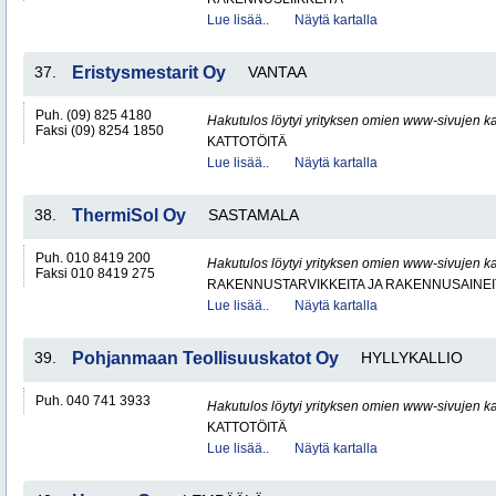
Lue lisää..
Näytä kartalla
37.
Eristysmestarit Oy
VANTAA
Puh. (09) 825 4180
Hakutulos löytyi yrityksen omien www-sivujen ka
Faksi (09) 8254 1850
KATTOTÖITÄ
Lue lisää..
Näytä kartalla
38.
ThermiSol Oy
SASTAMALA
Puh. 010 8419 200
Hakutulos löytyi yrityksen omien www-sivujen ka
Faksi 010 8419 275
RAKENNUSTARVIKKEITA JA RAKENNUSAINEI
Lue lisää..
Näytä kartalla
39.
Pohjanmaan Teollisuuskatot Oy
HYLLYKALLIO
Puh. 040 741 3933
Hakutulos löytyi yrityksen omien www-sivujen ka
KATTOTÖITÄ
Lue lisää..
Näytä kartalla