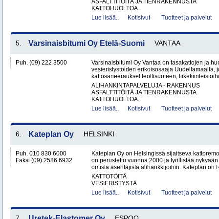
ASFALTTITÖITÄ JA TIENRAKENNUSTA
KATTOHUOLTOA..
Lue lisää..
Kotisivut
Tuotteet ja palvelut
5.
Varsinaisbitumi Oy Etelä-Suomi
VANTAA
Puh. (09) 222 3500
Varsinaisbitumi Oy Vantaa on tasakattojen ja hu
vesieristystöiden erikoisosaaja Uudellamaalla, j
kattosaneeraukset teollisuuteen, liikekiinteistöihin
ALIHANKINTAPALVELUJA - RAKENNUS
ASFALTTITÖITÄ JA TIENRAKENNUSTA
KATTOHUOLTOA..
Lue lisää..
Kotisivut
Tuotteet ja palvelut
6.
Kateplan Oy
HELSINKI
Puh. 010 830 6000
Kateplan Oy on Helsingissä sijaitseva kattoremo
Faksi (09) 2586 6932
on perustettu vuonna 2000 ja työllistää nykyään 
omista asentajista alihankkijoihin. Kateplan on 
KATTOTÖITÄ
VESIERISTYSTÄ
Lue lisää..
Kotisivut
Tuotteet ja palvelut
7.
Uretek-Elastomer Oy
ESPOO