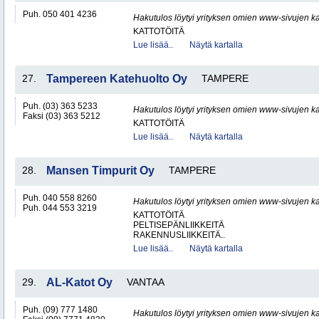
Puh. 050 401 4236
Hakutulos löytyi yrityksen omien www-sivujen ka
KATTOTÖITÄ
Lue lisää..
Näytä kartalla
27.
Tampereen Katehuolto Oy
TAMPERE
Puh. (03) 363 5233
Hakutulos löytyi yrityksen omien www-sivujen ka
Faksi (03) 363 5212
KATTOTÖITÄ
Lue lisää..
Näytä kartalla
28.
Mansen Timpurit Oy
TAMPERE
Puh. 040 558 8260
Hakutulos löytyi yrityksen omien www-sivujen ka
Puh. 044 553 3219
KATTOTÖITÄ
PELTISEPÄNLIIKKEITÄ
RAKENNUSLIIKKEITÄ..
Lue lisää..
Näytä kartalla
29.
AL-Katot Oy
VANTAA
Puh. (09) 777 1480
Hakutulos löytyi yrityksen omien www-sivujen ka