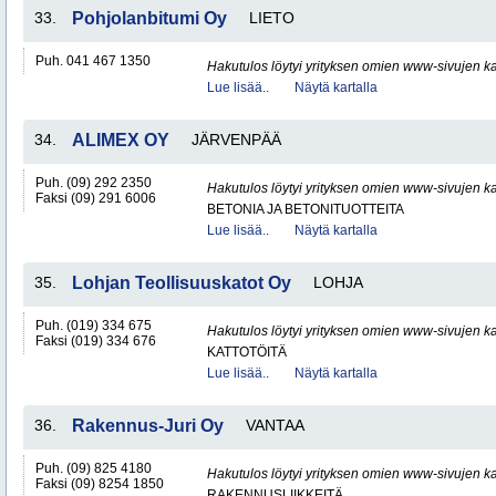
33.
Pohjolanbitumi Oy
LIETO
Puh. 041 467 1350
Hakutulos löytyi yrityksen omien www-sivujen ka
Lue lisää..
Näytä kartalla
34.
ALIMEX OY
JÄRVENPÄÄ
Puh. (09) 292 2350
Hakutulos löytyi yrityksen omien www-sivujen ka
Faksi (09) 291 6006
BETONIA JA BETONITUOTTEITA
Lue lisää..
Näytä kartalla
35.
Lohjan Teollisuuskatot Oy
LOHJA
Puh. (019) 334 675
Hakutulos löytyi yrityksen omien www-sivujen ka
Faksi (019) 334 676
KATTOTÖITÄ
Lue lisää..
Näytä kartalla
36.
Rakennus-Juri Oy
VANTAA
Puh. (09) 825 4180
Hakutulos löytyi yrityksen omien www-sivujen ka
Faksi (09) 8254 1850
RAKENNUSLIIKKEITÄ