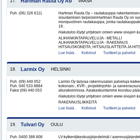
17.
Hartman Rauta Oy Ab
VAASA
Puh. (06) 326 6111
Hartman Rauta Oy – rautakauppa rakentamisen, 
sisustamisen tarpeisiinHartman Rauta Oy on su
monipuolinen rautakauppa, jonka rautakauppak
18..
Hakutulos löytyi yrityksen omien www-sivujen ka
ALIHANKINTAPALVELUJA - METALLI
ALIHANKINTAPALVELUJA - RAKENNUS
HITSAUSKONEITA, HITSAUSLAITTEITA JA HIT
Lue lisää..
Kotisivut
Tuotteet ja palvelut
18.
Larmix Oy
HELSINKI
Puh. (09) 440 052
Larmix Oy tarjoaa rakennusalan palveluja kaike
Puh. 040 533 8884
kokonais-, KVR-, projektinjohto- ja saneerausur
Faksi (09) 440 053
aliurakoinnissa. Asiakaskuntamme koostuu pääosi
Hakutulos löytyi yrityksen omien www-sivujen ka
RAKENNUSLIIKKEITÄ
Lue lisää..
Kotisivut
Tuotteet ja palvelut
19.
Tulvari Oy
OULU
Puh. 0400 388 808
LV-kytkentäkeskusjärjestelmät / asennusjärjes