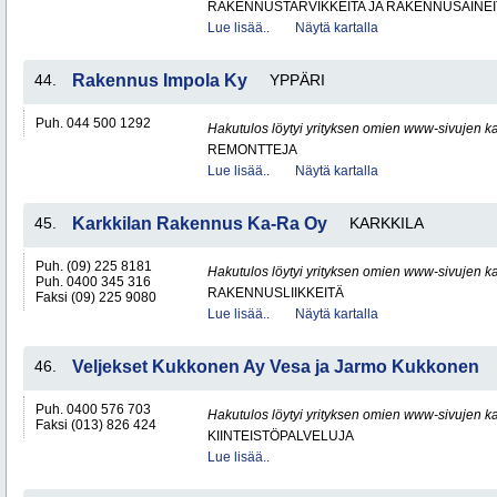
RAKENNUSTARVIKKEITA JA RAKENNUSAINEI
Lue lisää..
Näytä kartalla
44.
Rakennus Impola Ky
YPPÄRI
Puh. 044 500 1292
Hakutulos löytyi yrityksen omien www-sivujen ka
REMONTTEJA
Lue lisää..
Näytä kartalla
45.
Karkkilan Rakennus Ka-Ra Oy
KARKKILA
Puh. (09) 225 8181
Hakutulos löytyi yrityksen omien www-sivujen ka
Puh. 0400 345 316
RAKENNUSLIIKKEITÄ
Faksi (09) 225 9080
Lue lisää..
Näytä kartalla
46.
Veljekset Kukkonen Ay Vesa ja Jarmo Kukkonen
Puh. 0400 576 703
Hakutulos löytyi yrityksen omien www-sivujen ka
Faksi (013) 826 424
KIINTEISTÖPALVELUJA
Lue lisää..