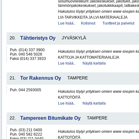
solumuovileikkurit Jakokeskukset, jakotukit, jako
lämmönjakokeskukset, jakotukkikaapit, lattiakesk
Hakutulos löytyi yrityksen omien www-sivujen ka
LVI-TARVIKKEITA JA LVI-MATERIAALEJA
Lue lisää..
Kotisivut
Tuotteet ja palvelut
20.
Tähtieristys Oy
JYVÄSKYLÄ
Puh. (014) 337 3900
Hakutulos löytyi yrityksen omien www-sivujen ka
Puh. 040 546 5028
KATTOJA JA KATTOMATERIAALEJA
Faksi (014) 337 3933
Lue lisää..
Näytä kartalla
21.
Tor Rakennus Oy
TAMPERE
Puh. 044 2593005
Hakutulos löytyi yrityksen omien www-sivujen ka
KATTOTÖITÄ
Lue lisää..
Näytä kartalla
22.
Tampereen Bitumikate Oy
TAMPERE
Puh. (03) 211 0400
Hakutulos löytyi yrityksen omien www-sivujen ka
Puh. 040 582 8222
KATTOTÖITÄ
Faksi (03) 211 0440