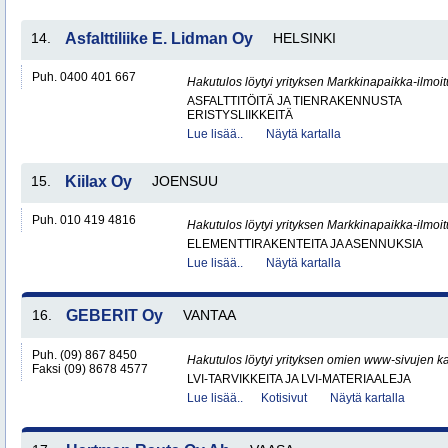
14.
Asfalttiliike E. Lidman Oy
HELSINKI
Puh. 0400 401 667
Hakutulos löytyi yrityksen Markkinapaikka-ilmoi
ASFALTTITÖITÄ JA TIENRAKENNUSTA
ERISTYSLIIKKEITÄ
Lue lisää..
Näytä kartalla
15.
Kiilax Oy
JOENSUU
Puh. 010 419 4816
Hakutulos löytyi yrityksen Markkinapaikka-ilmoi
ELEMENTTIRAKENTEITA JA ASENNUKSIA
Lue lisää..
Näytä kartalla
16.
GEBERIT Oy
VANTAA
Puh. (09) 867 8450
Hakutulos löytyi yrityksen omien www-sivujen ka
Faksi (09) 8678 4577
LVI-TARVIKKEITA JA LVI-MATERIAALEJA
Lue lisää..
Kotisivut
Näytä kartalla