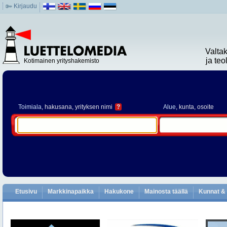
Kirjaudu
Valta
ja te
Kotimainen yrityshakemisto
Toimiala
, hakusana, yrityksen nimi
?
Alue
, kunta, osoite
Etusivu
Markkinapaikka
Hakukone
Mainosta täällä
Kunnat & 