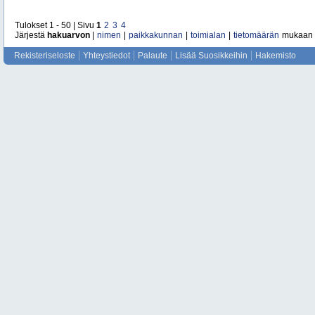
Tulokset 1 - 50 | Sivu
1
2
3
4
Järjestä
hakuarvon
|
nimen
|
paikkakunnan
|
toimialan
|
tietomäärän
mukaan
Rekisteriseloste
Yhteystiedot
Palaute
Lisää Suosikkeihin
Hakemisto