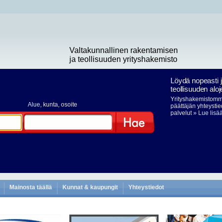
Valtakunnallinen rakentamisen
ja teollisuuden yrityshakemisto
Löydä nopeasti 
teollisuuden aloj
Yrityshakemistomme
Alue
, kunta, osoite
päättäjän yhteystie
palvelut
» Lue lisä
Hae
Mainosta täällä
Kunnat & kaupungit
Yhteystiedot