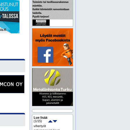
Lue lisää
(
1
/15)
vihertyöt