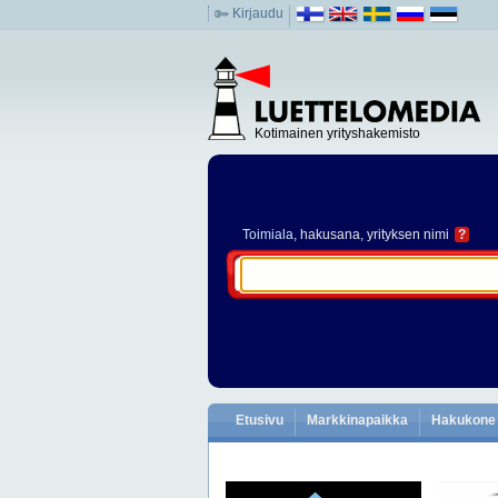
Kirjaudu
Kotimainen yrityshakemisto
Toimiala
, hakusana, yrityksen nimi
?
Etusivu
Markkinapaikka
Hakukone