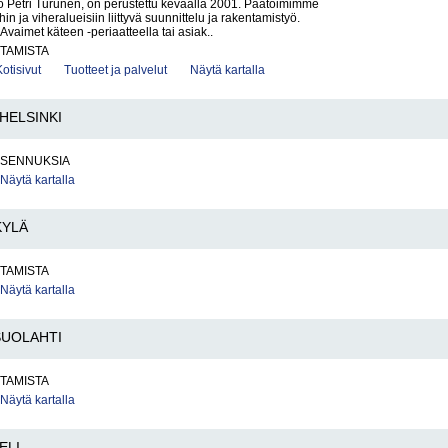
työ Petri Turunen, on perustettu keväällä 2001. Päätoimimme
hin ja viheralueisiin liittyvä suunnittelu ja rakentamistyö.
imet käteen -periaatteella tai asiak..
TAMISTA
Kotisivut
Tuotteet ja palvelut
Näytä kartalla
HELSINKI
IASENNUKSIA
Näytä kartalla
KYLÄ
TAMISTA
Näytä kartalla
SUOLAHTI
TAMISTA
Näytä kartalla
ELI