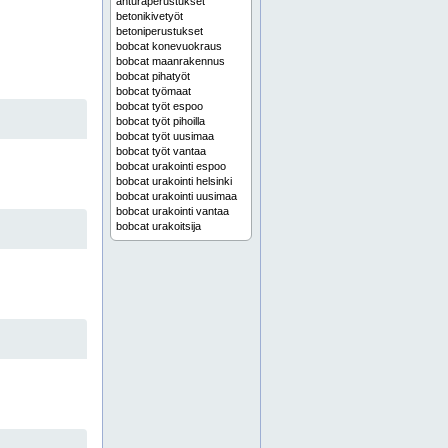
anturaperustukset
betonikivetyöt
betoniperustukset
bobcat konevuokraus
bobcat maanrakennus
bobcat pihatyöt
bobcat työmaat
bobcat työt espoo
bobcat työt pihoilla
bobcat työt uusimaa
bobcat työt vantaa
bobcat urakointi espoo
bobcat urakointi helsinki
bobcat urakointi uusimaa
bobcat urakointi vantaa
bobcat urakoitsija
bobcat vuokraus espoo
bobcat vuokraus helsinki
bobcat vuokraus ilman kuljettajaa
bobcat vuokraus kuljettajalla
bobcat vuokraus uusimaa
bobcat vuokraus vantaa
bobcat-työt pääkaupunkiseutu
hiekan myynti
istutukset
istutustyöt
kaapelin kaivuu espoo
kaapelin kaivuu uusimaa
kaapelin kaivuu vantaa
kaapelin kaivuut pääkaupunkiseutu