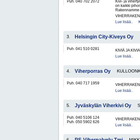
Puh. 040 702 2072
Kivi- ja viher
on kaikki pihoi
Rakennamme Ava
VIHERRAKEN
Lue lisää..
3.
Helsingin City-Kiveys Oy
Puh. 041 510 0281
KIVIÄ JA KIV
Lue lisää..
4.
Viherporras Oy
KULLOON
Puh. 040 717 1959
VIHERRAKEN
Lue lisää..
5.
Jyväskylän Viherkivi Oy
Puh. 040 5106 124
VIHERRAKEN
Puh. 050 5902 626
Lue lisää..
6.
PS-Viherpalvelu Tmi
MIKK