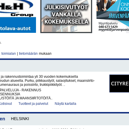
ä.
|
toimialan
|
tietomäärän
mukaan
ja rakennustoimintaa yli 30 vuoden kokemuksella
dun alueella. Purku, piikkaustyöt, salaojitukset, maansiirto-
umenauraus ja poissiirto, trukkipiikkityöt. ..
PALVELUJA - RAKENNUS
IASENNUKSIA
TÖITÄ JA MAANSIIRTOTÖITÄ..
Kotisivut
Tuotteet ja palvelut
Näytä kartalla
nen
HELSINKI