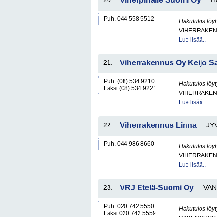
20.
Viherpihalle Suomi Oy
H
Puh. 044 558 5512
Hakutulos löyt
VIHERRAKEN
Lue lisää..
21.
Viherrakennus Oy Keijo S
Puh. (08) 534 9210
Hakutulos löyt
Faksi (08) 534 9221
VIHERRAKEN
Lue lisää..
22.
Viherrakennus Linna
JY
Puh. 044 986 8660
Hakutulos löyt
VIHERRAKEN
Lue lisää..
23.
VRJ Etelä-Suomi Oy
VAN
Puh. 020 742 5550
Hakutulos löyt
Faksi 020 742 5559