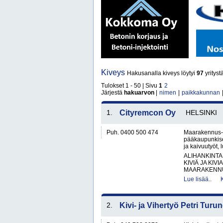
Kiveys
Hakusanalla kiveys löytyi
97
yrityst
Tulokset 1 - 50 | Sivu
1
2
Järjestä
hakuarvon
|
nimen
|
paikkakunnan
1.
Cityremcon Oy
HELSINKI
Puh. 0400 500 474
Maarakennus- 
pääkaupunkiseu
ja kaivuutyöt, l
ALIHANKINTA
KIVIÄ JA KIV
MAARAKENNUS
Lue lisää..
2.
Kivi- ja Vihertyö Petri Turu