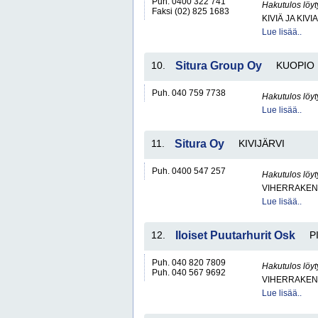
Puh. 0400 322 741
Hakutulos löyt
Faksi (02) 825 1683
KIVIÄ JA KIV
Lue lisää..
10.
Situra Group Oy
KUOPIO
Puh. 040 759 7738
Hakutulos löyt
Lue lisää..
11.
Situra Oy
KIVIJÄRVI
Puh. 0400 547 257
Hakutulos löyt
VIHERRAKEN
Lue lisää..
12.
Iloiset Puutarhurit Osk
P
Puh. 040 820 7809
Hakutulos löyt
Puh. 040 567 9692
VIHERRAKEN
Lue lisää..