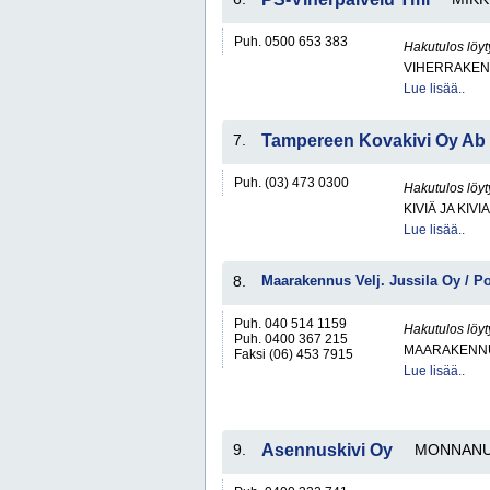
Puh. 0500 653 383
Hakutulos löyt
VIHERRAKEN
Lue lisää..
7.
Tampereen Kovakivi Oy Ab
Puh. (03) 473 0300
Hakutulos löyt
KIVIÄ JA KIV
Lue lisää..
8.
Maarakennus Velj. Jussila Oy / 
Puh. 040 514 1159
Hakutulos löyt
Puh. 0400 367 215
MAARAKENNU
Faksi (06) 453 7915
Lue lisää..
9.
Asennuskivi Oy
MONNAN