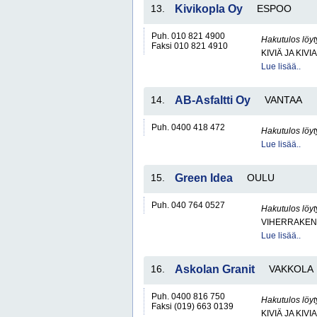
13.
Kivikopla Oy
ESPOO
Puh. 010 821 4900
Hakutulos löyt
Faksi 010 821 4910
KIVIÄ JA KIV
Lue lisää..
14.
AB-Asfaltti Oy
VANTAA
Puh. 0400 418 472
Hakutulos löyt
Lue lisää..
15.
Green Idea
OULU
Puh. 040 764 0527
Hakutulos löyt
VIHERRAKEN
Lue lisää..
16.
Askolan Granit
VAKKOLA
Puh. 0400 816 750
Hakutulos löyt
Faksi (019) 663 0139
KIVIÄ JA KIV