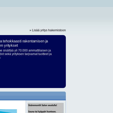
» Lisää yritys hakemistoon
ja tehokkaasti rakentamisen ja
en yritykset
 sisältää yli 70.000 ammattilaisen ja
dot sekä yrityksen tarjoamat tuotteet ja
ä