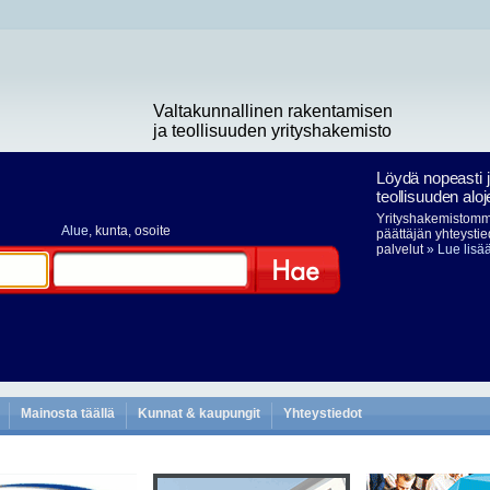
Valtakunnallinen rakentamisen
ja teollisuuden yrityshakemisto
Löydä nopeasti 
teollisuuden aloj
Yrityshakemistomme
Alue
, kunta, osoite
päättäjän yhteystie
palvelut
» Lue lisä
Hae
Mainosta täällä
Kunnat & kaupungit
Yhteystiedot