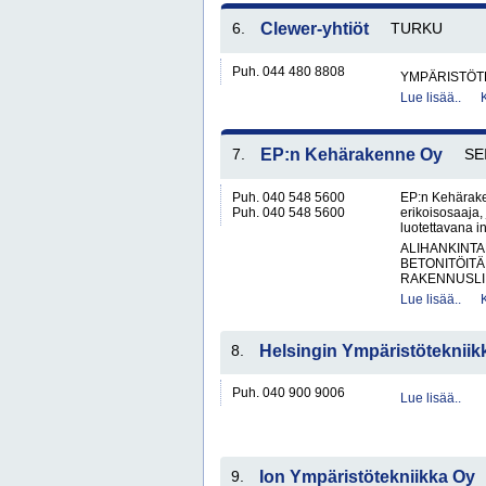
6.
Clewer-yhtiöt
TURKU
Puh. 044 480 8808
YMPÄRISTÖT
Lue lisää..
7.
EP:n Kehärakenne Oy
SE
Puh. 040 548 5600
EP:n Kehäraken
Puh. 040 548 5600
erikoisosaaja,
luotettavana in
ALIHANKINTA
BETONITÖITÄ
RAKENNUSLII
Lue lisää..
8.
Helsingin Ympäristötekniik
Puh. 040 900 9006
Lue lisää..
9.
Ion Ympäristötekniikka Oy