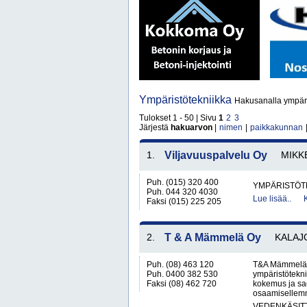
Ympäristötekniikka
Hakusanalla ympäri
Tulokset 1 - 50 | Sivu
1
2
3
Järjestä
hakuarvon
|
nimen
|
paikkakunnan
1.
Viljavuuspalvelu Oy
MIKK
Puh. (015) 320 400
YMPÄRISTÖT
Puh. 044 320 4030
Lue lisää..
Faksi (015) 225 205
2.
T & A Mämmelä Oy
KALAJ
Puh. (08) 463 120
T&A Mämmelä O
Puh. 0400 382 530
ympäristötekni
Faksi (08) 462 720
kokemus ja sad
osaamisellem
VEDENKÄSITT