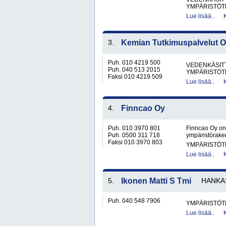
YMPÄRISTÖT
Lue lisää..
3.
Kemian Tutkimuspalvelut 
Puh. 010 4219 500
VEDENKÄSITT
Puh. 040 513 2015
YMPÄRISTÖT
Faksi 010 4219 509
Lue lisää..
4.
Finncao Oy
Puh. 010 3970 801
Finncao Oy on
Puh. 0500 311 718
ympäristöraken
Faksi 010 3970 803
YMPÄRISTÖT
Lue lisää..
5.
Ikonen Matti S Tmi
HANKA
Puh. 040 548 7906
YMPÄRISTÖT
Lue lisää..