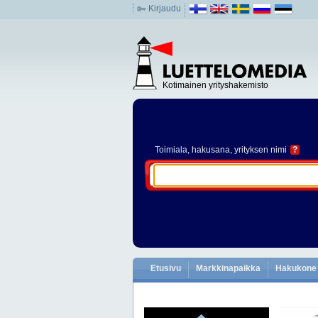
Kirjaudu
Kotimainen yrityshakemisto
Toimiala
, hakusana, yrityksen nimi
?
Etusivu
Markkinapaikka
Hakukone