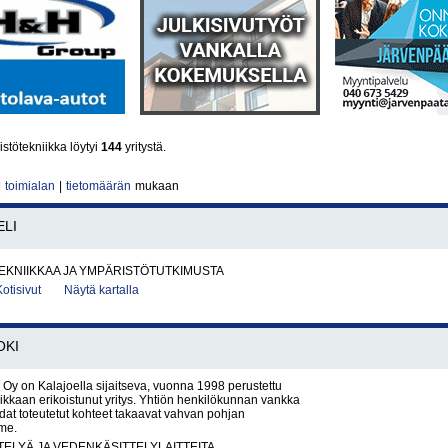
stötekniikka löytyi
144
yritystä.
|
toimialan
|
tietomäärän
mukaan
ELI
EKNIIKKAA JA YMPÄRISTÖTUTKIMUSTA
Kotisivut
Näytä kartalla
OKI
y on Kalajoella sijaitseva, vuonna 1998 perustettu
ikkaan erikoistunut yritys. Yhtiön henkilökunnan vankka
at toteutetut kohteet takaavat vahvan pohjan
me.
ELYÄ JA VEDENKÄSITTELYLAITTEITA