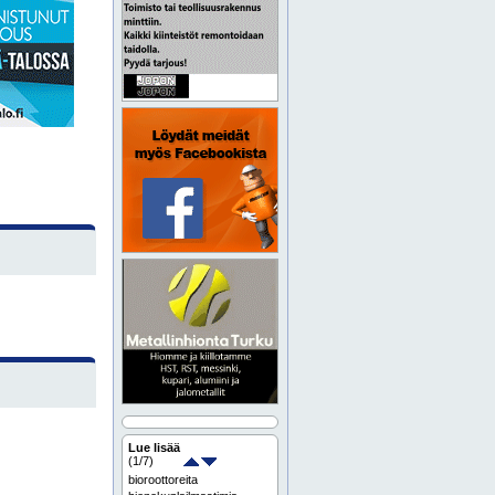
Lue lisää
(
1
/7)
bioroottoreita