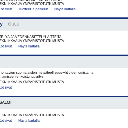
EKNIIKKAA JA YMPÄRISTÖTUTKIMUSTA
Kotisivut
Tuotteet ja palvelut
Näytä kartalla
Oy
OULU
ELYÄ JA VEDENKÄSITTELYLAITTEITA
EKNIIKKAA JA YMPÄRISTÖTUTKIMUSTA
Kotisivut
Näytä kartalla
 johtavien suomalaisten metsäteollisuus-yhtiöiden omistama
tamiseen erikoistunut yritys.
EKNIIKKAA JA YMPÄRISTÖTUTKIMUSTA
Kotisivut
SALMI
EKNIIKKAA JA YMPÄRISTÖTUTKIMUSTA
Kotisivut
Näytä kartalla