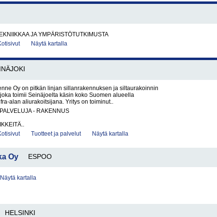
EKNIIKKAA JA YMPÄRISTÖTUTKIMUSTA
Kotisivut
Näytä kartalla
INÄJOKI
ne Oy on pitkän linjan sillanrakennuksen ja siltaurakoinnin
 joka toimii Seinäjoelta käsin koko Suomen alueella
fra-alan aliurakoitsijana. Yritys on toiminut..
PALVELUJA - RAKENNUS
KKEITÄ..
Kotisivut
Tuotteet ja palvelut
Näytä kartalla
ka Oy
ESPOO
Näytä kartalla
HELSINKI