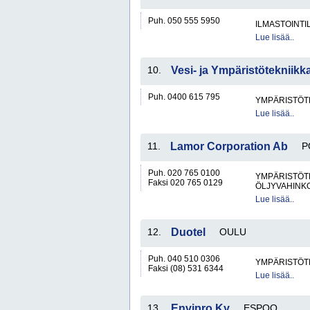
Puh. 050 555 5950
ILMASTOINTIL
Lue lisää..
10.
Vesi- ja Ympäristötekniikk
Puh. 0400 615 795
YMPÄRISTÖT
Lue lisää..
11.
Lamor Corporation Ab
P
Puh. 020 765 0100
YMPÄRISTÖT
Faksi 020 765 0129
ÖLJYVAHINK
Lue lisää..
12.
Duotel
OULU
Puh. 040 510 0306
YMPÄRISTÖT
Faksi (08) 531 6344
Lue lisää..
13.
Envipro Ky
ESPOO