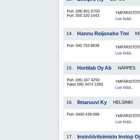
Puh. (09) 801 6700
YMPÄRISTÖT
Puh. 050 320 1443
Lue lisää..
14.
Hannu Reijonaho Tmi
K
Puh. 040 703 8839
YMPÄRISTÖT
Lue lisää..
15.
Hortilab Oy Ab
NÄRPES
Puh. (06) 347 4250
YMPÄRISTÖT
Faksi (06) 3474 2260
Lue lisää..
16.
Ilmaruuvi Ky
HELSINKI
Puh. 0400 439 099
YMPÄRISTÖT
Lue lisää..
17.
Insinööritoimisto Instop O