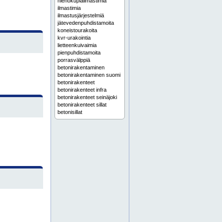
hienokuplailmastimia
ilmastimia
ilmastusjärjestelmiä
jätevedenpuhdistamoita
koneistourakoita
kvr-urakointia
lietteenkuivaimia
pienpuhdistamoita
porrasvälppiä
betonirakentaminen
betonirakentaminen suomi
betonirakenteet
betonirakenteet infra
betonirakenteet seinäjoki
betonirakenteet sillat
betonisillat
betonityöt
betonityöt infra
betonityöt infra suomi
betonointityöt
ep:n kehärakenne oy
espoo
etelä-suomi
helsinki
häme
infra betonirakenteet
infra-alan betonityöt
infra-aliurakointi
infra-aliurakoitsija
infra-aliurakoitsija sillat