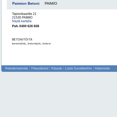
Paimion Betoni
PAIMIO
Tapionkaaritie 21
21530 PAIMIO
Näytä kartalla
Puh. 0400 626 608
BETONITÖITÄ
,
,
betonitöitä
betonityöt
betoni
Rekisteriseloste
Yhteystiedot
Palaute
Lisää Suosikkeihin
Hakemisto