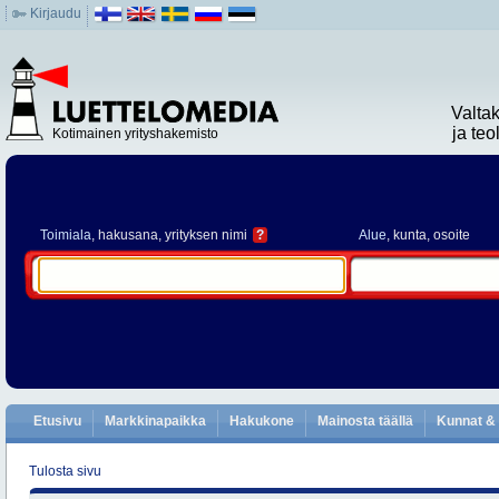
Kirjaudu
Valta
ja te
Kotimainen yrityshakemisto
Toimiala
, hakusana, yrityksen nimi
?
Alue
, kunta, osoite
Etusivu
Markkinapaikka
Hakukone
Mainosta täällä
Kunnat & 
Tulosta sivu