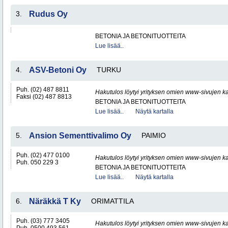
3.
Rudus Oy
BETONIA JA BETONITUOTTEITA
Lue lisää..
4.
ASV-Betoni Oy
TURKU
Puh. (02) 487 8811
Hakutulos löytyi yrityksen omien www-sivujen ka
Faksi (02) 487 8813
BETONIA JA BETONITUOTTEITA
Lue lisää..
Näytä kartalla
5.
Ansion Sementtivalimo Oy
PAIMIO
Puh. (02) 477 0100
Hakutulos löytyi yrityksen omien www-sivujen ka
Puh. 050 229 3
BETONIA JA BETONITUOTTEITA
Lue lisää..
Näytä kartalla
6.
Näräkkä T Ky
ORIMATTILA
Puh. (03) 777 3405
Hakutulos löytyi yrityksen omien www-sivujen ka