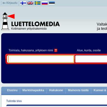
Kirjaudu
Valta
ja te
Kotimainen yrityshakemisto
Toimiala
, hakusana, yrityksen nimi
?
Alue
, kunta, osoite
Etusivu
Markkinapaikka
Hakukone
Mainosta täällä
Kunnat & 
Tulosta sivu