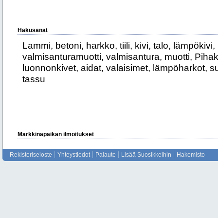
Hakusanat
Lammi, betoni, harkko, tiili, kivi, talo, lämpökivi,
valmisanturamuotti, valmisantura, muotti, Pihaki
luonnonkivet, aidat, valaisimet, lämpöharkot, 
tassu
Markkinapaikan ilmoitukset
Rekisteriseloste
Yhteystiedot
Palaute
Lisää Suosikkeihin
Hakemisto