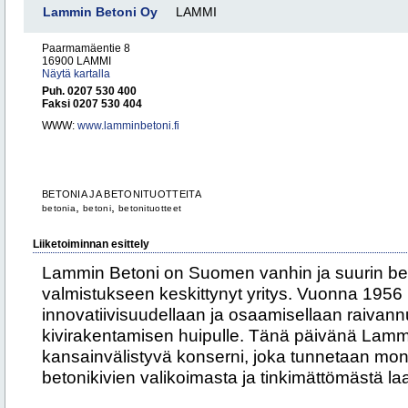
Lammin Betoni Oy
LAMMI
Paarmamäentie 8
16900 LAMMI
Näytä kartalla
Puh. 0207 530 400
Faksi 0207 530 404
WWW:
www.lamminbetoni.fi
BETONIA JA BETONITUOTTEITA
,
,
betonia
betoni
betonituotteet
Liiketoiminnan esittely
Lammin Betoni on Suomen vanhin ja suurin be
valmistukseen keskittynyt yritys. Vuonna 1956 
innovatiivisuudellaan ja osaamisellaan raivan
kivirakentamisen huipulle. Tänä päivänä Lamm
kansainvälistyvä konserni, joka tunnetaan moni
betonikivien valikoimasta ja tinkimättömästä la