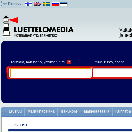
Kirjaudu
Valta
ja te
Kotimainen yrityshakemisto
Toimiala
, hakusana, yrityksen nimi
?
Alue
, kunta, osoite
Etusivu
Markkinapaikka
Hakukone
Mainosta täällä
Kunnat & 
Tulosta sivu