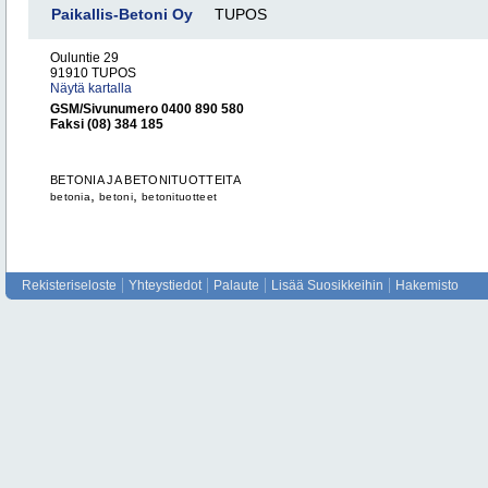
Paikallis-Betoni Oy
TUPOS
Ouluntie 29
91910 TUPOS
Näytä kartalla
GSM/Sivunumero 0400 890 580
Faksi (08) 384 185
BETONIA JA BETONITUOTTEITA
,
,
betonia
betoni
betonituotteet
Rekisteriseloste
Yhteystiedot
Palaute
Lisää Suosikkeihin
Hakemisto