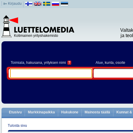
Kirjaudu
Valta
ja te
Kotimainen yrityshakemisto
Toimiala
, hakusana, yrityksen nimi
?
Alue
, kunta, osoite
Etusivu
Markkinapaikka
Hakukone
Mainosta täällä
Kunnat & 
Tulosta sivu