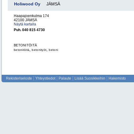
Holiwood Oy
JÄMSÄ
Haapajoenkulma 174
42100 JÄMSÄ
Näytä kartalla
Puh. 040 815 4730
BETONITÖITÄ
,
,
betonitöitä
betonityöt
betoni
Rekisteriseloste
Yhteystiedot
Palaute
Lisää Suosikkeihin
Hakemisto