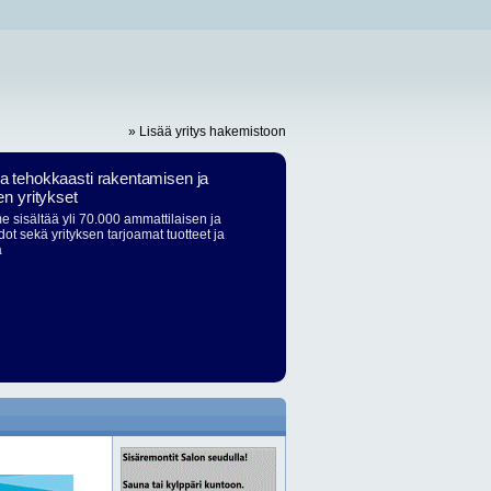
» Lisää yritys hakemistoon
ja tehokkaasti rakentamisen ja
en yritykset
 sisältää yli 70.000 ammattilaisen ja
dot sekä yrityksen tarjoamat tuotteet ja
ä