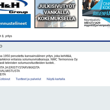
yi
1
. yritys
O
1950 perustettu kansainvälinen yritys, joka kehittää,
arkkinoi erilaisia solumuoviratkaisuja. NMC Termonova Oy
vasti teknisten solumuovituotteiden tuotek..
ITA JA ERISTYSTARVIKKEITA
VALMISTUSTA
EITA
Kotisivut
Tuotteet ja palvelut
Näytä kartalla