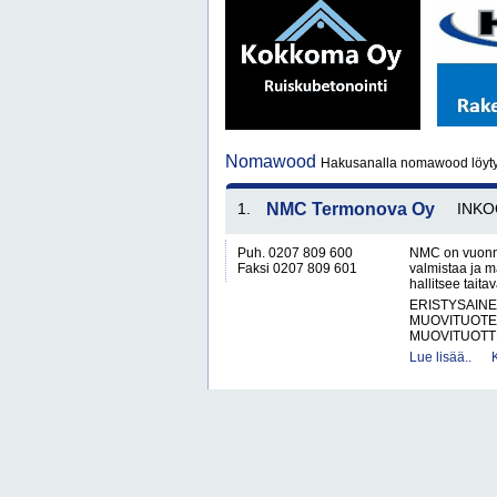
Nomawood
Hakusanalla nomawood löyt
1.
NMC Termonova Oy
INKO
Puh. 0207 809 600
NMC on vuonna 
Faksi 0207 809 601
valmistaa ja m
hallitsee taita
ERISTYSAINE
MUOVITUOTE
MUOVITUOTT
Lue lisää..