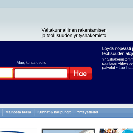
Valtakunnallinen rakentamisen
ja teollisuuden yrityshakemisto
Löydä nopeasti 
teollisuuden aloj
Yrityshakemistomme
Alue
, kunta, osoite
päättäjän yhteystie
palvelut
» Lue lisä
Hae
Mainosta täällä
Kunnat & kaupungit
Yhteystiedot