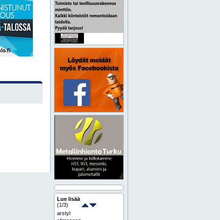
Lue lisää
(
1
/3)
arstyl