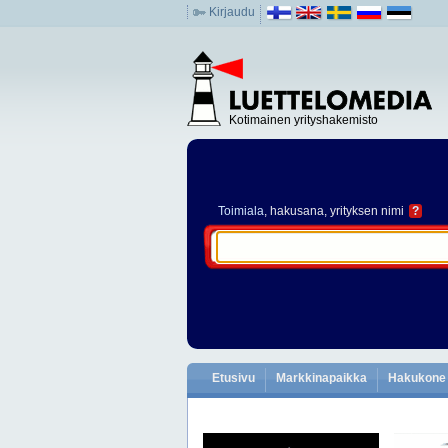
Kirjaudu
Kotimainen yrityshakemisto
Toimiala
, hakusana, yrityksen nimi
?
Etusivu
Markkinapaikka
Hakukone