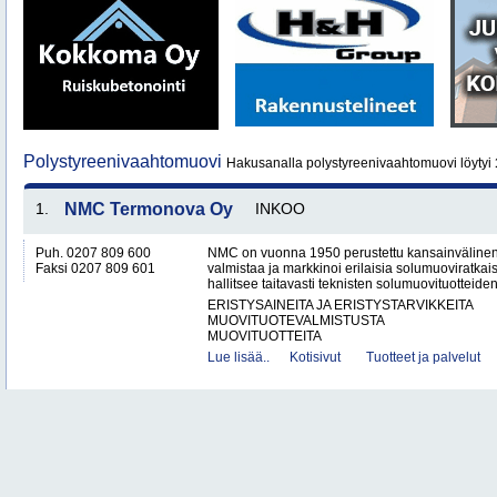
Polystyreenivaahtomuovi
Hakusanalla polystyreenivaahtomuovi löytyi
1.
NMC Termonova Oy
INKOO
Puh. 0207 809 600
NMC on vuonna 1950 perustettu kansainvälinen yr
Faksi 0207 809 601
valmistaa ja markkinoi erilaisia solumuoviratk
hallitsee taitavasti teknisten solumuovituotteiden
ERISTYSAINEITA JA ERISTYSTARVIKKEITA
MUOVITUOTEVALMISTUSTA
MUOVITUOTTEITA
Lue lisää..
Kotisivut
Tuotteet ja palvelut