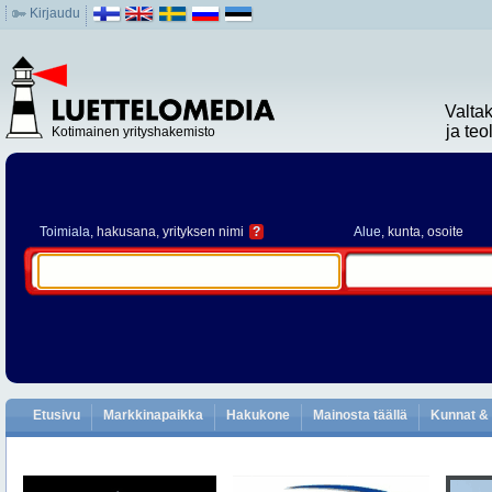
Kirjaudu
Valta
ja te
Kotimainen yrityshakemisto
Toimiala
, hakusana, yrityksen nimi
?
Alue
, kunta, osoite
Etusivu
Markkinapaikka
Hakukone
Mainosta täällä
Kunnat & 