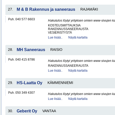
27.
M & B Rakennus ja saneeraus
RAJAMÄKI
Puh. 040 577 6603
Hakutulos löytyi yrityksen omien www-sivujen ka
KOSTEUSMITTAUKSIA
RAKENNUSSANEERAUSTA
VESIERISTYSTÄ
Lue lisää..
Näytä kartalla
28.
MH Saneeraus
RAISIO
Puh. 040 415 8786
Hakutulos löytyi yrityksen omien www-sivujen ka
RAKENNUSSANEERAUSTA
Lue lisää..
Näytä kartalla
29.
HS-Laatta Oy
KÄMMENNIEMI
Puh. 050 349 4307
Hakutulos löytyi yrityksen omien www-sivujen ka
Lue lisää..
Näytä kartalla
30.
Geberit Oy
VANTAA