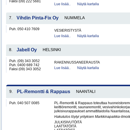
Faksi (09) 222 5681
Lue lisää..
Näytä kartalla
7.
Vihdin Pinta-Fix Oy
NUMMELA
Puh. 050 410 7609
VESIERISTYSTÄ
Lue lisää..
Näytä kartalla
8.
Jabell Oy
HELSINKI
Puh. (09) 343 3052
RAKENNUSSANEERAUSTA
Puh. 0400 689 742
Lue lisää..
Näytä kartalla
Faksi (09) 343 3052
9.
PL-Remontti & Rappaus
NAANTALI
Puh. 040 507 0085
PL-Remontti & Rappaus toteuttaa huoneistoremon
keittiöremontit, saunaremontit, vesivahinkokorj
julkisivurappaukset ammattitaidolla Naantalissa
Hakutulos löytyi yrityksen Markkinapaikka-ilmoi
JULKISIVUTÖITÄ
LAATTATÖITÄ