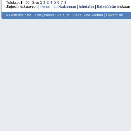
Tulokset 1 - 50 | Sivu
1
2
3
4
5
6
7
8
Järjestä
hakuarvon
|
nimen
|
paikkakunnan
|
toimialan
|
tietomäärän
mukaan
Rekisteriseloste
Yhteystiedot
Palaute
Lisää Suosikkeihin
Hakemisto