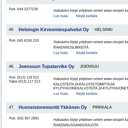
Puh. 044 3377236
Hakutulos löytyi yrityksen omien www-sivujen ka
Lue lisää..
Näytä kartalla
45.
Helsingin Kirvesmiespalvelut Oy
HELSINKI
Puh. 045 6150 220
Hakutulos löytyi yrityksen omien www-sivujen ka
RAKENNUSLIIKKEITÄ
Lue lisää..
Näytä kartalla
46.
Joensuun Tupatarvike Oy
JOENSUU
Puh. (013) 129 521
Hakutulos löytyi yrityksen omien www-sivujen ka
Faksi (013) 127 513
KALUSTEITA JA KALUSTETOIMITTAJIA
KYLPYHUONEKALUSTEITA JA KYLPYHUONET
Lue lisää..
Näytä kartalla
47.
Huoneistoremontti Ykkönen Oy
PIRKKALA
Puh. (03) 367 2691
Hakutulos löytyi yrityksen omien www-sivujen ka
RAKENNUSSANEERAUSTA