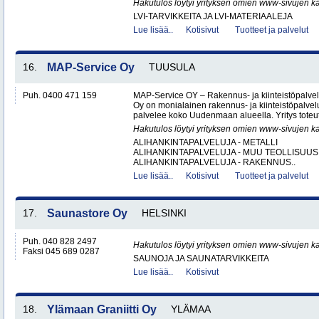
Hakutulos löytyi yrityksen omien www-sivujen ka
LVI-TARVIKKEITA JA LVI-MATERIAALEJA
Lue lisää..
Kotisivut
Tuotteet ja palvelut
16.
MAP-Service Oy
TUUSULA
Puh. 0400 471 159
MAP-Service OY – Rakennus- ja kiinteistöpalv
Oy on monialainen rakennus- ja kiinteistöpalvel
palvelee koko Uudenmaan alueella. Yritys toteutt
Hakutulos löytyi yrityksen omien www-sivujen ka
ALIHANKINTAPALVELUJA - METALLI
ALIHANKINTAPALVELUJA - MUU TEOLLISUUS
ALIHANKINTAPALVELUJA - RAKENNUS..
Lue lisää..
Kotisivut
Tuotteet ja palvelut
17.
Saunastore Oy
HELSINKI
Puh. 040 828 2497
Hakutulos löytyi yrityksen omien www-sivujen ka
Faksi 045 689 0287
SAUNOJA JA SAUNATARVIKKEITA
Lue lisää..
Kotisivut
18.
Ylämaan Graniitti Oy
YLÄMAA