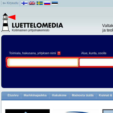
Kirjaudu
Valta
ja te
Kotimainen yrityshakemisto
Toimiala
, hakusana, yrityksen nimi
?
Alue
, kunta, osoite
Etusivu
Markkinapaikka
Hakukone
Mainosta täällä
Kunnat & 