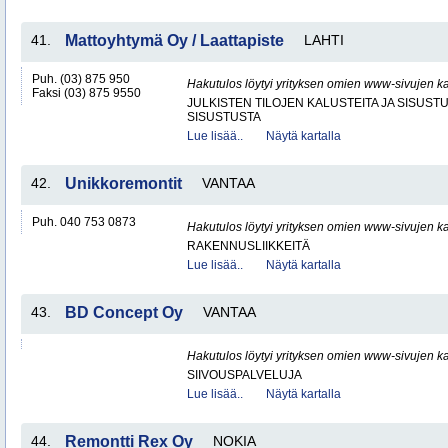
41.
Mattoyhtymä Oy / Laattapiste
LAHTI
Puh. (03) 875 950
Hakutulos löytyi yrityksen omien www-sivujen ka
Faksi (03) 875 9550
JULKISTEN TILOJEN KALUSTEITA JA SISUST
SISUSTUSTA
Lue lisää..
Näytä kartalla
42.
Unikkoremontit
VANTAA
Puh. 040 753 0873
Hakutulos löytyi yrityksen omien www-sivujen ka
RAKENNUSLIIKKEITÄ
Lue lisää..
Näytä kartalla
43.
BD Concept Oy
VANTAA
Hakutulos löytyi yrityksen omien www-sivujen ka
SIIVOUSPALVELUJA
Lue lisää..
Näytä kartalla
44.
Remontti Rex Oy
NOKIA