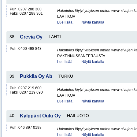
Puh. 0207 288 300
Hakutulos löytyi yrityksen omien www-sivujen ka
Faksi 0207 288 301
LAATTOJA
Lue lisää..
Näytä kartalla
38.
Crevia Oy
LAHTI
Puh. 0400 498 843
Hakutulos löytyi yrityksen omien www-sivujen ka
RAKENNUSSANEERAUSTA
Lue lisää..
Näytä kartalla
39.
Pukkila Oy Ab
TURKU
Puh. 0207 219 600
Hakutulos löytyi yrityksen omien www-sivujen ka
Faksi 0207 219 690
LAATTOJA
Lue lisää..
Näytä kartalla
40.
Kylppärit Oulu Oy
HAILUOTO
Puh. 046 897 0198
Hakutulos löytyi yrityksen omien www-sivujen ka
Lue lisää..
Näytä kartalla