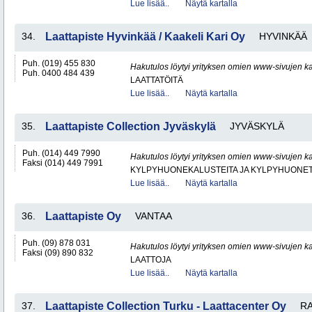
Lue lisää..
Näytä kartalla
34.
Laattapiste Hyvinkää / Kaakeli Kari Oy
HYVINKÄÄ
Puh. (019) 455 830
Hakutulos löytyi yrityksen omien www-sivujen ka
Puh. 0400 484 439
LAATTATÖITÄ
Lue lisää..
Näytä kartalla
35.
Laattapiste Collection Jyväskylä
JYVÄSKYLÄ
Puh. (014) 449 7990
Hakutulos löytyi yrityksen omien www-sivujen ka
Faksi (014) 449 7991
KYLPYHUONEKALUSTEITA JA KYLPYHUONET
Lue lisää..
Näytä kartalla
36.
Laattapiste Oy
VANTAA
Puh. (09) 878 031
Hakutulos löytyi yrityksen omien www-sivujen ka
Faksi (09) 890 832
LAATTOJA
Lue lisää..
Näytä kartalla
37.
Laattapiste Collection Turku - Laattacenter Oy
RA