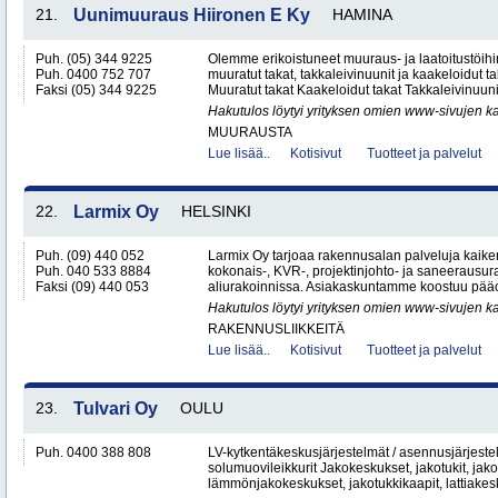
21.
Uunimuuraus Hiironen E Ky
HAMINA
Puh. (05) 344 9225
Olemme erikoistuneet muuraus- ja laatoitustöi
Puh. 0400 752 707
muuratut takat, takkaleivinuunit ja kaakeloid
Faksi (05) 344 9225
Muuratut takat Kaakeloidut takat Takkaleivinuunit
Hakutulos löytyi yrityksen omien www-sivujen ka
MUURAUSTA
Lue lisää..
Kotisivut
Tuotteet ja palvelut
22.
Larmix Oy
HELSINKI
Puh. (09) 440 052
Larmix Oy tarjoaa rakennusalan palveluja kaike
Puh. 040 533 8884
kokonais-, KVR-, projektinjohto- ja saneerausur
Faksi (09) 440 053
aliurakoinnissa. Asiakaskuntamme koostuu pääosi
Hakutulos löytyi yrityksen omien www-sivujen ka
RAKENNUSLIIKKEITÄ
Lue lisää..
Kotisivut
Tuotteet ja palvelut
23.
Tulvari Oy
OULU
Puh. 0400 388 808
LV-kytkentäkeskusjärjestelmät / asennusjärjes
solumuovileikkurit Jakokeskukset, jakotukit, jako
lämmönjakokeskukset, jakotukkikaapit, lattiakesk