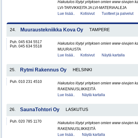
Hakutulos löytyi yrityksen omien www-sivujen ka
LVI-TARVIKKEITA JA LVI-MATERIAALEJA
Lue lisää..
Kotisivut
Tuotteet ja palvelut
24.
Muuraustekniikka Kova Oy
TAMPERE
Puh. 045 634 5517
Hakutulos löytyi yrityksen omien www-sivujen ka
Puh. 045 634 5518
MUURAUSTA
Lue lisää..
Kotisivut
Näytä kartalla
25.
Rytmi Rakennus Oy
HELSINKI
Puh. 010 231 4510
Hakutulos löytyi yrityksen omien www-sivujen ka
RAKENNUSLIIKKEITÄ
Lue lisää..
Näytä kartalla
26.
SaunaTohtori Oy
LASKUTUS
Puh. 020 785 1170
Hakutulos löytyi yrityksen omien www-sivujen ka
RAKENNUSLIIKKEITÄ
Lue lisää..
Näytä kartalla