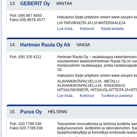
13.
GEBERIT Oy
VANTAA
Puh. (09) 867 8450
Hakutulos löytyi yrityksen omien www-sivujen ka
Faksi (09) 8678 4577
LVI-TARVIKKEITA JA LVI-MATERIAALEJA
Lue lisää..
Kotisivut
Näytä kartalla
14.
Hartman Rauta Oy Ab
VAASA
Puh. (06) 326 6111
Hartman Rauta Oy – rautakauppa rakentamisen, 
sisustamisen tarpeisiinHartman Rauta Oy on su
monipuolinen rautakauppa, jonka rautakauppak
18..
Hakutulos löytyi yrityksen omien www-sivujen ka
ALIHANKINTAPALVELUJA - METALLI
ALIHANKINTAPALVELUJA - RAKENNUS
HITSAUSKONEITA, HITSAUSLAITTEITA JA HIT
Lue lisää..
Kotisivut
Tuotteet ja palvelut
15.
Purus Oy
HELSINKI
Puh. 020 7789 030
Tarjoamme innovatiivisia ja toimivia tuotteita sanit
Faksi 020 7789 036
kylpyhuoneisiin, keittiöihin ja laboratorioihin. K
tyyppihyväksyttyjä ja tunnettuja korkeasta laadus