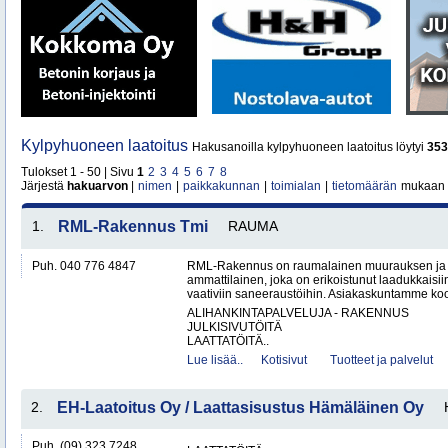
Kylpyhuoneen laatoitus
Hakusanoilla kylpyhuoneen laatoitus löytyi
353
Tulokset 1 - 50 | Sivu
1
2
3
4
5
6
7
8
Järjestä
hakuarvon
|
nimen
|
paikkakunnan
|
toimialan
|
tietomäärän
mukaan
1.
RML-Rakennus Tmi
RAUMA
Puh. 040 776 4847
RML-Rakennus on raumalainen muurauksen ja 
ammattilainen, joka on erikoistunut laadukkais
vaativiin saneeraustöihin. Asiakaskuntamme koos
ALIHANKINTAPALVELUJA - RAKENNUS
JULKISIVUTÖITÄ
LAATTATÖITÄ..
Lue lisää..
Kotisivut
Tuotteet ja palvelut
2.
EH-Laatoitus Oy / Laattasisustus Hämäläinen Oy
Puh. (09) 323 7248