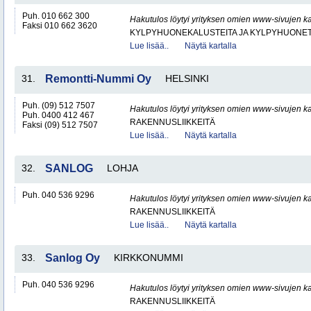
Puh. 010 662 300
Hakutulos löytyi yrityksen omien www-sivujen ka
Faksi 010 662 3620
KYLPYHUONEKALUSTEITA JA KYLPYHUONET
Lue lisää..
Näytä kartalla
31.
Remontti-Nummi Oy
HELSINKI
Puh. (09) 512 7507
Hakutulos löytyi yrityksen omien www-sivujen ka
Puh. 0400 412 467
RAKENNUSLIIKKEITÄ
Faksi (09) 512 7507
Lue lisää..
Näytä kartalla
32.
SANLOG
LOHJA
Puh. 040 536 9296
Hakutulos löytyi yrityksen omien www-sivujen ka
RAKENNUSLIIKKEITÄ
Lue lisää..
Näytä kartalla
33.
Sanlog Oy
KIRKKONUMMI
Puh. 040 536 9296
Hakutulos löytyi yrityksen omien www-sivujen ka
RAKENNUSLIIKKEITÄ