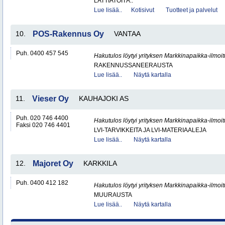
LATTIATÖITÄ..
Lue lisää..
Kotisivut
Tuotteet ja palvelut
10.
POS-Rakennus Oy
VANTAA
Puh. 0400 457 545
Hakutulos löytyi yrityksen Markkinapaikka-ilmoi
RAKENNUSSANEERAUSTA
Lue lisää..
Näytä kartalla
11.
Vieser Oy
KAUHAJOKI AS
Puh. 020 746 4400
Hakutulos löytyi yrityksen Markkinapaikka-ilmoi
Faksi 020 746 4401
LVI-TARVIKKEITA JA LVI-MATERIAALEJA
Lue lisää..
Näytä kartalla
12.
Majoret Oy
KARKKILA
Puh. 0400 412 182
Hakutulos löytyi yrityksen Markkinapaikka-ilmoi
MUURAUSTA
Lue lisää..
Näytä kartalla