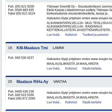
Puh. (05) 621 9200
Ylämaan Graniitti Oy – Sisustuskivitasot, luonnonk
Puh. 0500 883 935
Etelä-Karjala Liiketoiminnan esittely Ylämaan Gr
Faksi (05) 621 9224
korkealaatuisia sisustuskivituotteita, tasoja ja ..
Hakutulos löytyi yrityksen omien www-sivujen ka
ALIHANKINTAPALVELUJA - MUU TEOLLISUUS
ALIHANKINTAPALVELUJA - RAKENNUS
KEITTIÖKALUSTEITA JA KEITTIÖVARUSTEITA..
Lue lisää..
Kotisivut
Tuotteet ja palvelut
19.
KM-Maalaus Tmi
LAMMI
Puh. 040 530 4227
Hakutulos löytyi yrityksen omien www-sivujen ka
MAALAUSLIIKKEITÄ JA MAALAREITA
Lue lisää..
Kotisivut
Näytä kartalla
20.
Maalaus RiHa Ay
VANTAA
Puh. 0400 430 236
Hakutulos löytyi yrityksen omien www-sivujen ka
Puh. 040 523 5356
MAALAUSLIIKKEITÄ JA MAALAREITA
Faksi (09) 872 2595
Lue lisää..
Kotisivut
Näytä kartalla