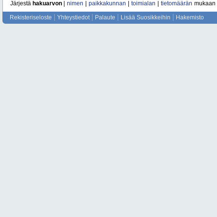
Järjestä
hakuarvon
|
nimen
|
paikkakunnan
|
toimialan
|
tietomäärän
mukaan
Rekisteriseloste
Yhteystiedot
Palaute
Lisää Suosikkeihin
Hakemisto