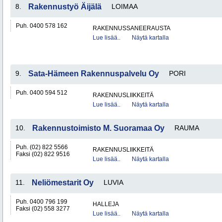
8.
Rakennustyö Äijälä
LOIMAA
Puh. 0400 578 162
RAKENNUSSANEERAUSTA
Lue lisää..
Näytä kartalla
9.
Sata-Hämeen Rakennuspalvelu Oy
PORI
Puh. 0400 594 512
RAKENNUSLIIKKEITÄ
Lue lisää..
Näytä kartalla
10.
Rakennustoimisto M. Suoramaa Oy
RAUMA
Puh. (02) 822 5566
RAKENNUSLIIKKEITÄ
Faksi (02) 822 9516
Lue lisää..
Näytä kartalla
11.
Neliömestarit Oy
LUVIA
Puh. 0400 796 199
HALLEJA
Faksi (02) 558 3277
Lue lisää..
Näytä kartalla