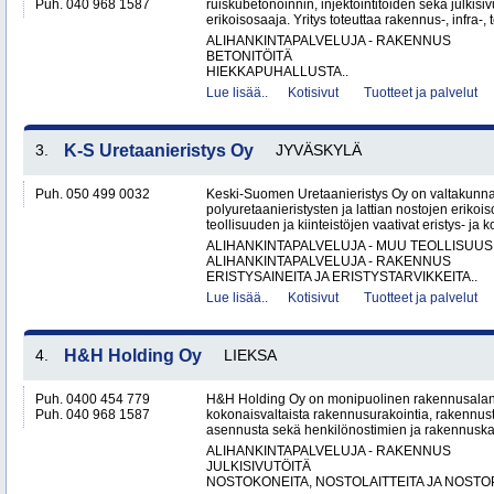
Puh. 040 968 1587
ruiskubetonoinnin, injektointitöiden sekä julki
erikoisosaaja. Yritys toteuttaa rakennus-, infra-, t
ALIHANKINTAPALVELUJA - RAKENNUS
BETONITÖITÄ
HIEKKAPUHALLUSTA..
Lue lisää..
Kotisivut
Tuotteet ja palvelut
3.
K-S Uretaanieristys Oy
JYVÄSKYLÄ
Puh. 050 499 0032
Keski-Suomen Uretaanieristys Oy on valtakunnal
polyuretaanieristysten ja lattian nostojen erikoi
teollisuuden ja kiinteistöjen vaativat eristys- ja k
ALIHANKINTAPALVELUJA - MUU TEOLLISUUS
ALIHANKINTAPALVELUJA - RAKENNUS
ERISTYSAINEITA JA ERISTYSTARVIKKEITA..
Lue lisää..
Kotisivut
Tuotteet ja palvelut
4.
H&H Holding Oy
LIEKSA
Puh. 0400 454 779
H&H Holding Oy on monipuolinen rakennusalan y
Puh. 040 968 1587
kokonaisvaltaista rakennusurakointia, rakennus
asennusta sekä henkilönostimien ja rakennuskal
ALIHANKINTAPALVELUJA - RAKENNUS
JULKISIVUTÖITÄ
NOSTOKONEITA, NOSTOLAITTEITA JA NOSTO