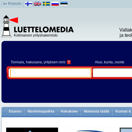
Kirjaudu
Valta
ja te
Kotimainen yrityshakemisto
Toimiala
, hakusana, yrityksen nimi
?
Alue
, kunta, osoite
Etusivu
Markkinapaikka
Hakukone
Mainosta täällä
Kunnat & 