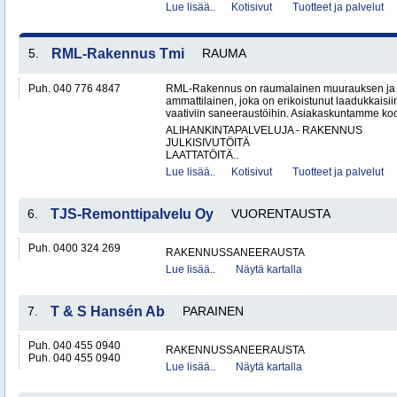
Lue lisää..
Kotisivut
Tuotteet ja palvelut
5.
RML-Rakennus Tmi
RAUMA
Puh. 040 776 4847
RML-Rakennus on raumalainen muurauksen ja 
ammattilainen, joka on erikoistunut laadukkais
vaativiin saneeraustöihin. Asiakaskuntamme koos
ALIHANKINTAPALVELUJA - RAKENNUS
JULKISIVUTÖITÄ
LAATTATÖITÄ..
Lue lisää..
Kotisivut
Tuotteet ja palvelut
6.
TJS-Remonttipalvelu Oy
VUORENTAUSTA
Puh. 0400 324 269
RAKENNUSSANEERAUSTA
Lue lisää..
Näytä kartalla
7.
T & S Hansén Ab
PARAINEN
Puh. 040 455 0940
RAKENNUSSANEERAUSTA
Puh. 040 455 0940
Lue lisää..
Näytä kartalla