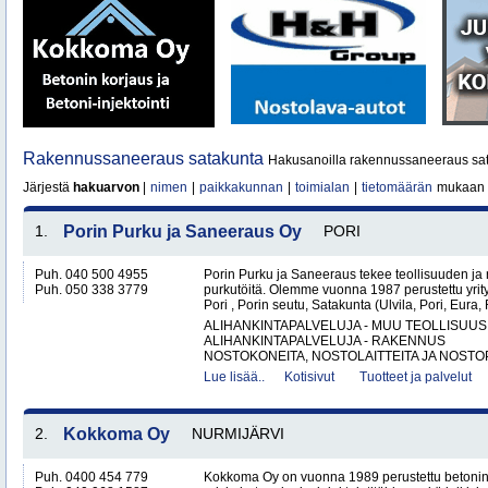
Rakennussaneeraus satakunta
Hakusanoilla rakennussaneeraus sat
Järjestä
hakuarvon
|
nimen
|
paikkakunnan
|
toimialan
|
tietomäärän
mukaan
1.
Porin Purku ja Saneeraus Oy
PORI
Puh. 040 500 4955
Porin Purku ja Saneeraus tekee teollisuuden ja
Puh. 050 338 3779
purkutöitä. Olemme vuonna 1987 perustettu yri
Pori , Porin seutu, Satakunta (Ulvila, Pori, Eur
ALIHANKINTAPALVELUJA - MUU TEOLLISUUS
ALIHANKINTAPALVELUJA - RAKENNUS
NOSTOKONEITA, NOSTOLAITTEITA JA NOSTO
Lue lisää..
Kotisivut
Tuotteet ja palvelut
2.
Kokkoma Oy
NURMIJÄRVI
Puh. 0400 454 779
Kokkoma Oy on vuonna 1989 perustettu betonin