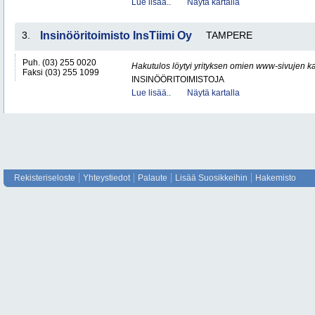
Lue lisää..
Näytä kartalla
3.
Insinööritoimisto InsTiimi Oy
TAMPERE
Puh. (03) 255 0020
Hakutulos löytyi yrityksen omien www-sivujen ka
Faksi (03) 255 1099
INSINÖÖRITOIMISTOJA
Lue lisää..
Näytä kartalla
Rekisteriseloste
Yhteystiedot
Palaute
Lisää Suosikkeihin
Hakemisto