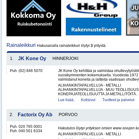
Rainaleikkuri
Hakusanalla rainaleikkuri löytyi
3
yritystä.
1.
JK Kone Oy
HINNERJOKI
Puh. (02) 846 5070
JK Kone Oy kehittää ja valmistaa ohutlevytyöst
vuosikymmenten kokemuksella. Vuodesta 1972 lä
valmistanut koneita ja laitteita vaativaan ohutlevy
ALIHANKINTAPALVELUJA - METALLI
ALIHANKINTAPALVELUJA - MUU TEOLLISUUS
KONEPAJATEOLLISUUTTA JA METALLITÖITÄ..
Lue lisää..
Kotisivut
Tuotteet ja palvelut
2.
Factorix Oy Ab
PORVOO
Puh. 020 765 0001
Hakutulos löytyi yrityksen omien www-sivujen ka
Puh. 040 501 6334
ALIHANKINTAPALVELUJA - METALLI