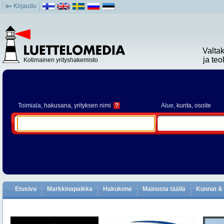
Kirjaudu
Valta
ja te
Kotimainen yrityshakemisto
Toimiala
, hakusana, yrityksen nimi
?
Alue
, kunta, osoite
Etusivu
Markkinapaikka
Hakukone
Mainosta täällä
Kunnat & 