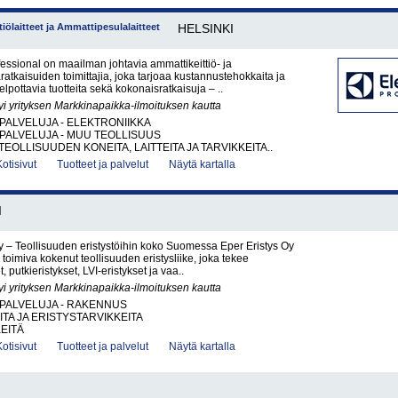
iölaitteet ja Ammattipesulalaitteet
HELSINKI
fessional on maailman johtavia ammattikeittiö- ja
atkaisuiden toimittajia, joka tarjoaa kustannustehokkaita ja
lpottavia tuotteita sekä kokonaisratkaisuja – ..
yi yrityksen Markkinapaikka-ilmoituksen kautta
PALVELUJA - ELEKTRONIIKKA
PALVELUJA - MUU TEOLLISUUS
EOLLISUUDEN KONEITA, LAITTEITA JA TARVIKKEITA..
Kotisivut
Tuotteet ja palvelut
Näytä kartalla
I
y – Teollisuuden eristystöihin koko Suomessa Eper Eristys Oy
 toimiva kokenut teollisuuden eristysliike, joka tekee
, putkieristykset, LVI-eristykset ja vaa..
yi yrityksen Markkinapaikka-ilmoituksen kautta
PALVELUJA - RAKENNUS
ITA JA ERISTYSTARVIKKEITA
KEITÄ
Kotisivut
Tuotteet ja palvelut
Näytä kartalla