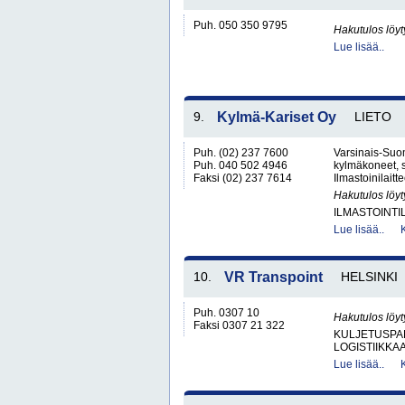
Puh. 050 350 9795
Hakutulos löyt
Lue lisää..
9.
Kylmä-Kariset Oy
LIETO
Puh. (02) 237 7600
Varsinais-Suom
Puh. 040 502 4946
kylmäkoneet, s
Faksi (02) 237 7614
Ilmastoinilaitt
Hakutulos löyt
ILMASTOINTIL
Lue lisää..
10.
VR Transpoint
HELSINKI
Puh. 0307 10
Hakutulos löyt
Faksi 0307 21 322
KULJETUSPA
LOGISTIIKKA
Lue lisää..