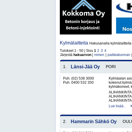
Kylmälaitteita
Hakusanalla kylmälaitteita 
Tulokset 1 - 50 | Sivu
1
2
3
4
Järjestä
hakuarvon
|
nimen
|
paikkakunnan
1.
Länsi-Jää Oy
PORI
Puh. (02) 538 3000
Kylmäalan asia
Puh. 0400 532 350
kokenut kylmäal
kylmäkoneet, ky
ALIHANKINTA
ALIHANKINTA
ALIHANKINTA
Lue lisää..
2.
Hammarin Sähkö Oy
OUL