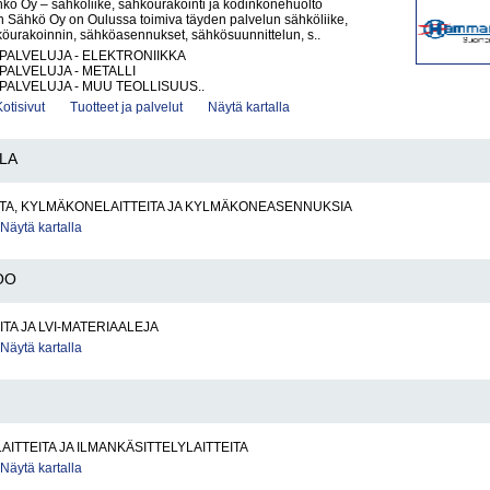
ö Oy – sähköliike, sähköurakointi ja kodinkonehuolto
Sähkö Oy on Oulussa toimiva täyden palvelun sähköliike,
köurakoinnin, sähköasennukset, sähkösuunnittelun, s..
PALVELUJA - ELEKTRONIIKKA
PALVELUJA - METALLI
PALVELUJA - MUU TEOLLISUUS..
Kotisivut
Tuotteet ja palvelut
Näytä kartalla
LA
TA, KYLMÄKONELAITTEITA JA KYLMÄKONEASENNUKSIA
Näytä kartalla
OO
ITA JA LVI-MATERIAALEJA
Näytä kartalla
AITTEITA JA ILMANKÄSITTELYLAITTEITA
Näytä kartalla