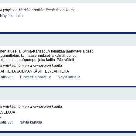
yi yrityksen Markkinapaikka-ilmoituksen kautta
Näytä kartalla
en alueella Kylmä-Kariset Oy toimittaa jäähdytyslaitteet,
uunnittelun, kylmäasennukset ja kylmähuollot.
eet ja ilmalämpöpumput joka kotiin. Pätevöitett..
yi yrityksen omien www-sivujen kautta
AITTEITA JA ILMANKÄSITTELYLAITTEITA
Kotisivut
Tuotteet ja palvelut
Näytä kartalla
yi yrityksen omien www-sivujen kautta
LVELUJA
A
Kotisivut
Näytä kartalla