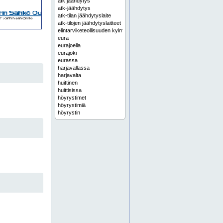
atk jäähdytys
atk-jäähdytys
atk-tilan jäähdytyslaite
atk-tilojen jäähdytyslaitteet
elintarviketeollisuuden kylmälaitteet
eura
eurajoella
eurajoki
eurassa
harjavallassa
harjavalta
huittinen
huittisissa
höyrystimet
höyrystimiä
höyrystin
ilmalämpöpumppu
ilmalämpöpumppuja
ilmalämpöpumpun asennus
ilmalämpöpumpun huolto
ilmalämpöpumput
ilmastoinnin jäähdytyslaite
ilmastoinnin jäähdytyslaitteet
ilmastoinnin jäähdytyslaitteita
ilmastointilaite
ilmastointilaitteet
ilmastointilaitteiden huolto
ilmastointilaitteita
jäähdytyslaite
jäähdytyslaitteet