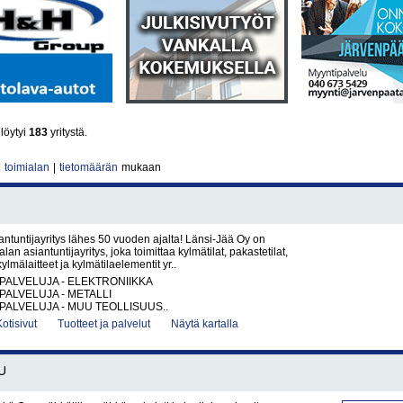
löytyi
183
yritystä.
|
toimialan
|
tietomäärän
mukaan
ntuntijayritys lähes 50 vuoden ajalta! Länsi-Jää Oy on
an asiantuntijayritys, joka toimittaa kylmätilat, pakastetilat,
lmälaitteet ja kylmätilaelementit yr..
PALVELUJA - ELEKTRONIIKKA
PALVELUJA - METALLI
PALVELUJA - MUU TEOLLISUUS..
Kotisivut
Tuotteet ja palvelut
Näytä kartalla
U