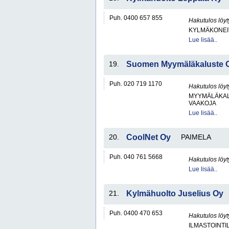
Puh. 0400 657 855
Hakutulos löyt
KYLMÄKONEI
Lue lisää..
19.
Suomen Myymäläkaluste 
Puh. 020 719 1170
Hakutulos löyt
MYYMÄLÄKAL
VAAKOJA
Lue lisää..
20.
CoolNet Oy
PAIMELA
Puh. 040 761 5668
Hakutulos löyt
Lue lisää..
21.
Kylmähuolto Juselius Oy
Puh. 0400 470 653
Hakutulos löyt
ILMASTOINTIL