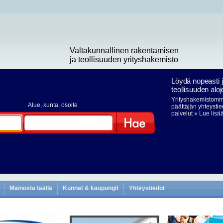
Valtakunnallinen rakentamisen
ja teollisuuden yrityshakemisto
Löydä nopeasti 
teollisuuden aloj
Yrityshakemistomme
Alue
, kunta, osoite
päättäjän yhteystie
palvelut
» Lue lisä
Hae
Mainosta täällä
Kunnat & kaupungit
Yhteystiedot