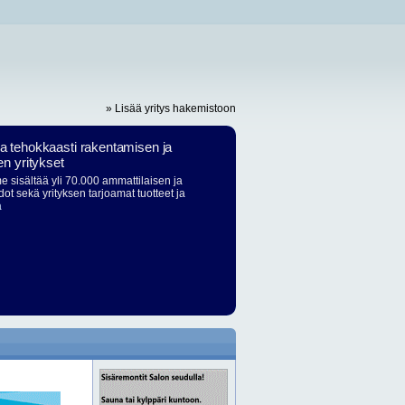
» Lisää yritys hakemistoon
ja tehokkaasti rakentamisen ja
en yritykset
 sisältää yli 70.000 ammattilaisen ja
dot sekä yrityksen tarjoamat tuotteet ja
ä