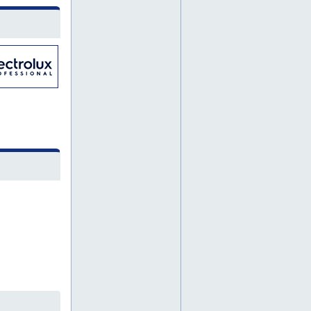
jäähdytyslaitteita
jäähilekone
jäähilekoneet
jäähilekoneita
kankaanpää
kankaanpäässä
kaupan kylmälaite
kaupan kylmälaitteet
kaupan kylmälaitteiden huolto
kaupan kylmälaitteita
kokemäellä
kokemäki
koko suomi
koneikko
koneikkoja
koneikot
kylmäalan asennus
kylmäalan asiantuntija
kylmäalan huolto
kylmäalan palvelut
kylmäalan yritys
kylmäasennukset
kylmäasennus
kylmähuolto
kylmähuoltoa
kylmähuone
kylmähuone elementit
kylmähuone elementtejä
kylmähuone elementti
kylmähuone-elementit