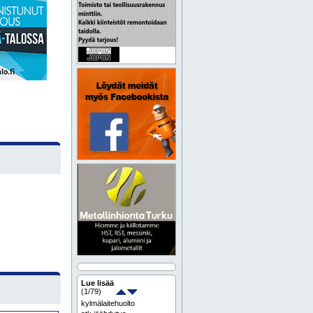
Lue lisää
(
1
/79)
kylmälaitehuolto