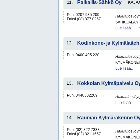
11.
Paikallis-Sähkö Oy
KAJA
Puh. 0207 935 200
Hakutulos löyt
Faksi (08) 877 0267
SÄHKÖALAN 
Lue lisää..
12.
Kodinkone- ja Kylmälaiteh
Puh. 0400 495 220
Hakutulos löyt
KYLMÄKONEI
Lue lisää..
13.
Kokkolan Kylmäpalvelu O
Puh. 0440302269
Hakutulos löyt
Lue lisää..
14.
Rauman Kylmärakenne O
Puh. (02) 822 7333
Hakutulos löyt
Faksi (02) 821 1657
KYLMÄKONEI