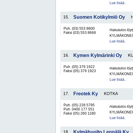
Lue lisää..
15.
Suomen Kotikylmiö Oy
Puh. (03) 553 8600
Hakutulos löyt
Faksi (03) 553 8668
KYLMÄKONEI
Lue lisää..
16.
Kymen Kylmärinki Oy
K
Puh. (05) 379 1922
Hakutulos löyt
Faksi (05) 379 1923
KYLMÄKONEI
Lue lisää..
17.
Freotek Ky
KOTKA
Puh. (05) 228 5795
Hakutulos löyt
Puh. 0400 177 551
KYLMÄKONEI
Faksi (05) 260 1180
Lue lisää..
18.
Kylmähuolto Leppälä Ky