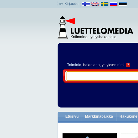
Kirjaudu
Kotimainen yrityshakemisto
Toimiala
, hakusana, yrityksen nimi
?
Etusivu
Markkinapaikka
Hakukone