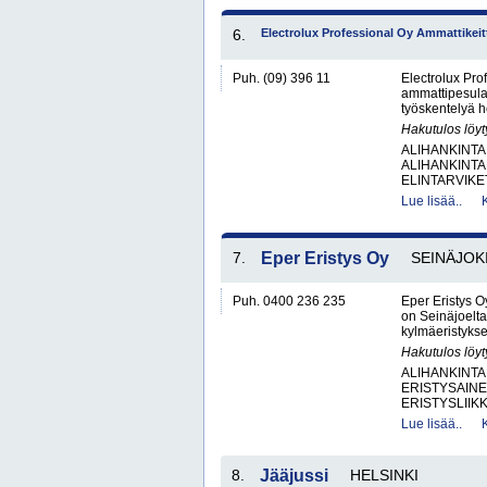
6.
Electrolux Professional Oy Ammattikeitt
Puh. (09) 396 11
Electrolux Pro
ammattipesular
työskentelyä he
Hakutulos löyt
ALIHANKINTA
ALIHANKINTA
ELINTARVIKET
Lue lisää..
7.
Eper Eristys Oy
SEINÄJOK
Puh. 0400 236 235
Eper Eristys O
on Seinäjoelta
kylmäeristykset
Hakutulos löyt
ALIHANKINTA
ERISTYSAINE
ERISTYSLIIK
Lue lisää..
8.
Jääjussi
HELSINKI