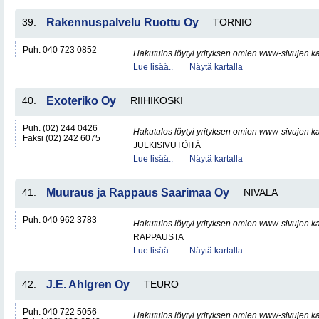
39.
Rakennuspalvelu Ruottu Oy
TORNIO
Puh. 040 723 0852
Hakutulos löytyi yrityksen omien www-sivujen ka
Lue lisää..
Näytä kartalla
40.
Exoteriko Oy
RIIHIKOSKI
Puh. (02) 244 0426
Hakutulos löytyi yrityksen omien www-sivujen ka
Faksi (02) 242 6075
JULKISIVUTÖITÄ
Lue lisää..
Näytä kartalla
41.
Muuraus ja Rappaus Saarimaa Oy
NIVALA
Puh. 040 962 3783
Hakutulos löytyi yrityksen omien www-sivujen ka
RAPPAUSTA
Lue lisää..
Näytä kartalla
42.
J.E. Ahlgren Oy
TEURO
Puh. 040 722 5056
Hakutulos löytyi yrityksen omien www-sivujen ka