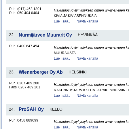
Puh. (017) 463 1801
Hakutulos löytyi yrityksen omien www-sivujen ka
Puh. 050 404 0404
KIVIÄ JA KIVIASENNUKSIA
Lue lisää..
Näytä kartalla
22.
Nurmijärven Muurarit Oy
HYVINKÄÄ
Puh. 0400 847 454
Hakutulos löytyi yrityksen omien www-sivujen ka
MUURAUSTA
Lue lisää..
Näytä kartalla
23.
Wienerberger Oy Ab
HELSINKI
Puh. 0207 489 200
Hakutulos löytyi yrityksen omien www-sivujen ka
Faksi 0207 489 201
RAKENNUSTARVIKKEITA JA RAKENNUSAINEI
Lue lisää..
Näytä kartalla
24.
ProSAH Oy
KELLO
Puh. 0458 889699
Hakutulos löytyi yrityksen omien www-sivujen ka
Lue lisää..
Näytä kartalla