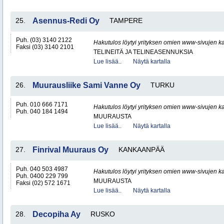
25.
Asennus-Redi Oy
TAMPERE
Puh. (03) 3140 2122
Hakutulos löytyi yrityksen omien www-sivujen ka
Faksi (03) 3140 2101
TELINEITÄ JA TELINEASENNUKSIA
Lue lisää..
Näytä kartalla
26.
Muurausliike Sami Vanne Oy
TURKU
Puh. 010 666 7171
Hakutulos löytyi yrityksen omien www-sivujen ka
Puh. 040 184 1494
MUURAUSTA
Lue lisää..
Näytä kartalla
27.
Finrival Muuraus Oy
KANKAANPÄÄ
Puh. 040 503 4987
Hakutulos löytyi yrityksen omien www-sivujen ka
Puh. 0400 229 799
MUURAUSTA
Faksi (02) 572 1671
Lue lisää..
Näytä kartalla
28.
Decopiha Ay
RUSKO