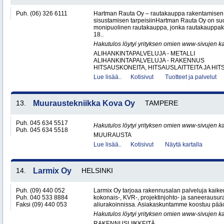
Puh. (06) 326 6111
Hartman Rauta Oy – rautakauppa rakentamisen, 
sisustamisen tarpeisiinHartman Rauta Oy on su
monipuolinen rautakauppa, jonka rautakauppak
18..
Hakutulos löytyi yrityksen omien www-sivujen ka
ALIHANKINTAPALVELUJA - METALLI
ALIHANKINTAPALVELUJA - RAKENNUS
HITSAUSKONEITA, HITSAUSLAITTEITA JA HIT
Lue lisää..
Kotisivut
Tuotteet ja palvelut
13.
Muuraustekniikka Kova Oy
TAMPERE
Puh. 045 634 5517
Hakutulos löytyi yrityksen omien www-sivujen ka
Puh. 045 634 5518
MUURAUSTA
Lue lisää..
Kotisivut
Näytä kartalla
14.
Larmix Oy
HELSINKI
Puh. (09) 440 052
Larmix Oy tarjoaa rakennusalan palveluja kaike
Puh. 040 533 8884
kokonais-, KVR-, projektinjohto- ja saneerausur
Faksi (09) 440 053
aliurakoinnissa. Asiakaskuntamme koostuu pääosi
Hakutulos löytyi yrityksen omien www-sivujen ka
RAKENNUSLIIKKEITÄ