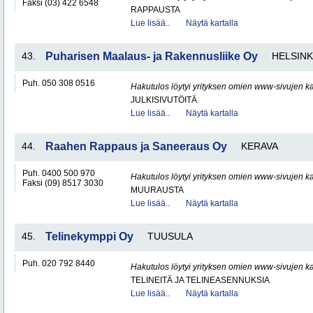
Faksi (03) 422 6548
RAPPAUSTA
Lue lisää..
Näytä kartalla
43.
Puharisen Maalaus- ja Rakennusliike Oy
HELSINK
Puh. 050 308 0516
Hakutulos löytyi yrityksen omien www-sivujen ka
JULKISIVUTÖITÄ
Lue lisää..
Näytä kartalla
44.
Raahen Rappaus ja Saneeraus Oy
KERAVA
Puh. 0400 500 970
Hakutulos löytyi yrityksen omien www-sivujen ka
Faksi (09) 8517 3030
MUURAUSTA
Lue lisää..
Näytä kartalla
45.
Telinekymppi Oy
TUUSULA
Puh. 020 792 8440
Hakutulos löytyi yrityksen omien www-sivujen ka
TELINEITÄ JA TELINEASENNUKSIA
Lue lisää..
Näytä kartalla