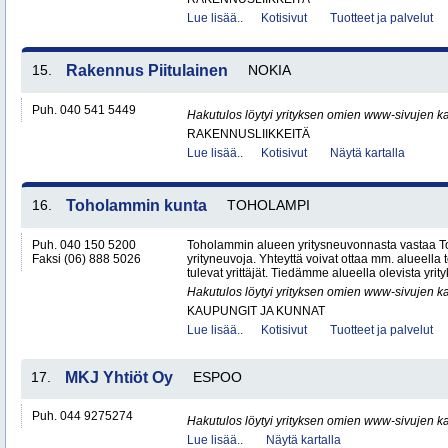
Lue lisää..
Kotisivut
Tuotteet ja palvelut
15.
Rakennus Piitulainen
NOKIA
Puh. 040 541 5449
Hakutulos löytyi yrityksen omien www-sivujen ka
RAKENNUSLIIKKEITÄ
Lue lisää..
Kotisivut
Näytä kartalla
16.
Toholammin kunta
TOHOLAMPI
Puh. 040 150 5200
Toholammin alueen yritysneuvonnasta vastaa T
Faksi (06) 888 5026
yrityneuvoja. Yhteyttä voivat ottaa mm. alueella to
tulevat yrittäjät. Tiedämme alueella olevista yrityk
Hakutulos löytyi yrityksen omien www-sivujen ka
KAUPUNGIT JA KUNNAT
Lue lisää..
Kotisivut
Tuotteet ja palvelut
17.
MKJ Yhtiöt Oy
ESPOO
Puh. 044 9275274
Hakutulos löytyi yrityksen omien www-sivujen ka
Lue lisää..
Näytä kartalla