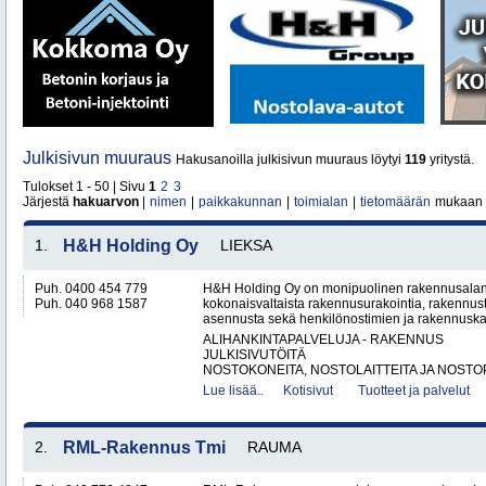
Julkisivun muuraus
Hakusanoilla julkisivun muuraus löytyi
119
yritystä.
Tulokset 1 - 50 | Sivu
1
2
3
Järjestä
hakuarvon
|
nimen
|
paikkakunnan
|
toimialan
|
tietomäärän
mukaan
1.
H&H Holding Oy
LIEKSA
Puh. 0400 454 779
H&H Holding Oy on monipuolinen rakennusalan y
Puh. 040 968 1587
kokonaisvaltaista rakennusurakointia, rakennus
asennusta sekä henkilönostimien ja rakennuskal
ALIHANKINTAPALVELUJA - RAKENNUS
JULKISIVUTÖITÄ
NOSTOKONEITA, NOSTOLAITTEITA JA NOSTO
Lue lisää..
Kotisivut
Tuotteet ja palvelut
2.
RML-Rakennus Tmi
RAUMA