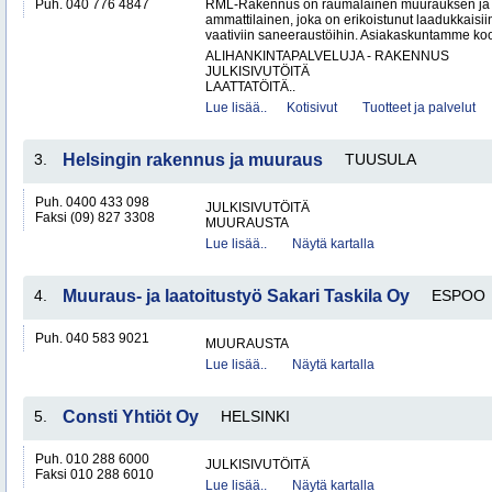
Puh. 040 776 4847
RML-Rakennus on raumalainen muurauksen ja 
ammattilainen, joka on erikoistunut laadukkais
vaativiin saneeraustöihin. Asiakaskuntamme koos
ALIHANKINTAPALVELUJA - RAKENNUS
JULKISIVUTÖITÄ
LAATTATÖITÄ..
Lue lisää..
Kotisivut
Tuotteet ja palvelut
3.
Helsingin rakennus ja muuraus
TUUSULA
Puh. 0400 433 098
JULKISIVUTÖITÄ
Faksi (09) 827 3308
MUURAUSTA
Lue lisää..
Näytä kartalla
4.
Muuraus- ja laatoitustyö Sakari Taskila Oy
ESPOO
Puh. 040 583 9021
MUURAUSTA
Lue lisää..
Näytä kartalla
5.
Consti Yhtiöt Oy
HELSINKI
Puh. 010 288 6000
JULKISIVUTÖITÄ
Faksi 010 288 6010
Lue lisää..
Näytä kartalla