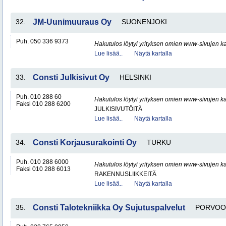
32.
JM-Uunimuuraus Oy
SUONENJOKI
Puh. 050 336 9373
Hakutulos löytyi yrityksen omien www-sivujen ka
Lue lisää..
Näytä kartalla
33.
Consti Julkisivut Oy
HELSINKI
Puh. 010 288 60
Hakutulos löytyi yrityksen omien www-sivujen ka
Faksi 010 288 6200
JULKISIVUTÖITÄ
Lue lisää..
Näytä kartalla
34.
Consti Korjausurakointi Oy
TURKU
Puh. 010 288 6000
Hakutulos löytyi yrityksen omien www-sivujen ka
Faksi 010 288 6013
RAKENNUSLIIKKEITÄ
Lue lisää..
Näytä kartalla
35.
Consti Talotekniikka Oy Sujutuspalvelut
PORVOO