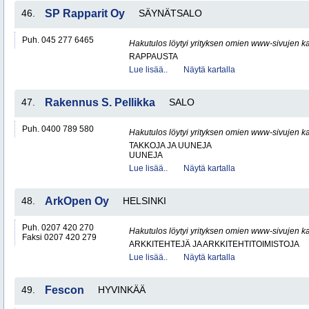
46.
SP Rapparit Oy
SÄYNÄTSALO
Puh. 045 277 6465
Hakutulos löytyi yrityksen omien www-sivujen ka
RAPPAUSTA
Lue lisää..
Näytä kartalla
47.
Rakennus S. Pellikka
SALO
Puh. 0400 789 580
Hakutulos löytyi yrityksen omien www-sivujen ka
TAKKOJA JA UUNEJA
UUNEJA
Lue lisää..
Näytä kartalla
48.
ArkOpen Oy
HELSINKI
Puh. 0207 420 270
Hakutulos löytyi yrityksen omien www-sivujen ka
Faksi 0207 420 279
ARKKITEHTEJÄ JA ARKKITEHTITOIMISTOJA
Lue lisää..
Näytä kartalla
49.
Fescon
HYVINKÄÄ