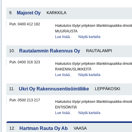
9.
Majoret Oy
KARKKILA
Puh. 0400 412 182
Hakutulos löytyi yrityksen Markkinapaikka-ilmoi
MUURAUSTA
Lue lisää..
Näytä kartalla
10.
Rautalammin Rakennus Oy
RAUTALAMPI
Puh. 0400 316 323
Hakutulos löytyi yrityksen Markkinapaikka-ilmoi
RAKENNUSLIIKKEITÄ
Lue lisää..
Näytä kartalla
11.
Ukri Oy Rakennusentisöintiliike
LEPPÄKOSKI
Puh. 0500 213 217
Hakutulos löytyi yrityksen Markkinapaikka-ilmoi
ENTISÖINTIÄ
Lue lisää..
Näytä kartalla
12.
Hartman Rauta Oy Ab
VAASA