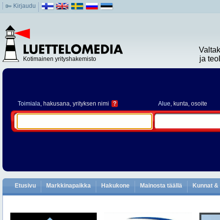
Kirjaudu
Valta
ja te
Kotimainen yrityshakemisto
Toimiala
, hakusana, yrityksen nimi
?
Alue
, kunta, osoite
Etusivu
Markkinapaikka
Hakukone
Mainosta täällä
Kunnat & 