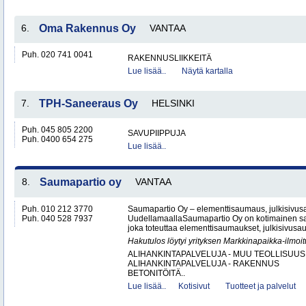
6.
Oma Rakennus Oy
VANTAA
Puh. 020 741 0041
RAKENNUSLIIKKEITÄ
Lue lisää..
Näytä kartalla
7.
TPH-Saneeraus Oy
HELSINKI
Puh. 045 805 2200
SAVUPIIPPUJA
Puh. 0400 654 275
Lue lisää..
8.
Saumapartio oy
VANTAA
Puh. 010 212 3770
Saumapartio Oy – elementtisaumaus, julkisivu
Puh. 040 528 7937
UudellamaallaSaumapartio Oy on kotimainen s
joka toteuttaa elementtisaumaukset, julkisivusa
Hakutulos löytyi yrityksen Markkinapaikka-ilmoi
ALIHANKINTAPALVELUJA - MUU TEOLLISUUS
ALIHANKINTAPALVELUJA - RAKENNUS
BETONITÖITÄ..
Lue lisää..
Kotisivut
Tuotteet ja palvelut