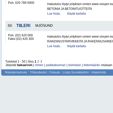
Puh. 020 789 5900
Hakutulos löytyi yrityksen omien www-sivujen ka
BETONIA JA BETONITUOTTEITA
Lue lisää..
Näytä kartalla
50.
TIILERI
MJÖSUND
Puh. (02) 420 000
Hakutulos löytyi yrityksen omien www-sivujen ka
Faksi (02) 420 300
RAKENNUSTARVIKKEITA JA RAKENNUSAINEI
Lue lisää..
Näytä kartalla
Tulokset 1 - 50 | Sivu
1
2
3
Järjestä
hakuarvon
|
nimen
|
paikkakunnan
|
toimialan
|
tietomäärän
mukaan
Rekisteriseloste
Yhteystiedot
Palaute
Lisää Suosikkeihin
Hakemisto