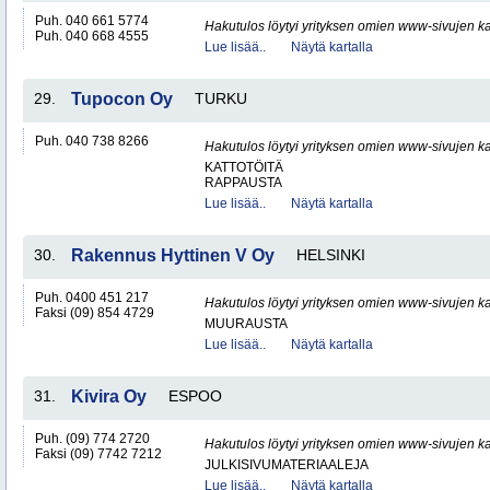
Puh. 040 661 5774
Hakutulos löytyi yrityksen omien www-sivujen ka
Puh. 040 668 4555
Lue lisää..
Näytä kartalla
29.
Tupocon Oy
TURKU
Puh. 040 738 8266
Hakutulos löytyi yrityksen omien www-sivujen ka
KATTOTÖITÄ
RAPPAUSTA
Lue lisää..
Näytä kartalla
30.
Rakennus Hyttinen V Oy
HELSINKI
Puh. 0400 451 217
Hakutulos löytyi yrityksen omien www-sivujen ka
Faksi (09) 854 4729
MUURAUSTA
Lue lisää..
Näytä kartalla
31.
Kivira Oy
ESPOO
Puh. (09) 774 2720
Hakutulos löytyi yrityksen omien www-sivujen ka
Faksi (09) 7742 7212
JULKISIVUMATERIAALEJA
Lue lisää..
Näytä kartalla