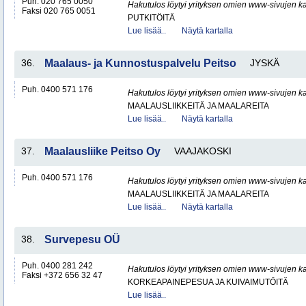
Puh. 020 765 0050
Hakutulos löytyi yrityksen omien www-sivujen ka
Faksi 020 765 0051
PUTKITÖITÄ
Lue lisää..
Näytä kartalla
36.
Maalaus- ja Kunnostuspalvelu Peitso
JYSKÄ
Puh. 0400 571 176
Hakutulos löytyi yrityksen omien www-sivujen ka
MAALAUSLIIKKEITÄ JA MAALAREITA
Lue lisää..
Näytä kartalla
37.
Maalausliike Peitso Oy
VAAJAKOSKI
Puh. 0400 571 176
Hakutulos löytyi yrityksen omien www-sivujen ka
MAALAUSLIIKKEITÄ JA MAALAREITA
Lue lisää..
Näytä kartalla
38.
Survepesu OÜ
Puh. 0400 281 242
Hakutulos löytyi yrityksen omien www-sivujen ka
Faksi +372 656 32 47
KORKEAPAINEPESUA JA KUIVAIMUTÖITÄ
Lue lisää..