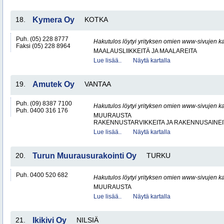
18.
Kymera Oy
KOTKA
Puh. (05) 228 8777
Hakutulos löytyi yrityksen omien www-sivujen ka
Faksi (05) 228 8964
MAALAUSLIIKKEITÄ JA MAALAREITA
Lue lisää..
Näytä kartalla
19.
Amutek Oy
VANTAA
Puh. (09) 8387 7100
Hakutulos löytyi yrityksen omien www-sivujen ka
Puh. 0400 316 176
MUURAUSTA
RAKENNUSTARVIKKEITA JA RAKENNUSAINEI
Lue lisää..
Näytä kartalla
20.
Turun Muurausurakointi Oy
TURKU
Puh. 0400 520 682
Hakutulos löytyi yrityksen omien www-sivujen ka
MUURAUSTA
Lue lisää..
Näytä kartalla
21.
Ikikivi Oy
NILSIÄ