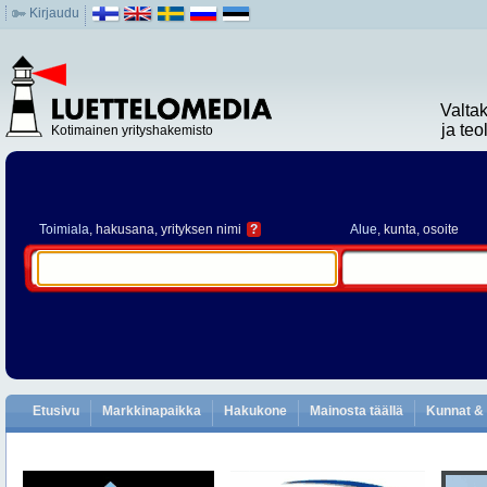
Kirjaudu
Valta
ja te
Kotimainen yrityshakemisto
Toimiala
, hakusana, yrityksen nimi
?
Alue
, kunta, osoite
Etusivu
Markkinapaikka
Hakukone
Mainosta täällä
Kunnat & 