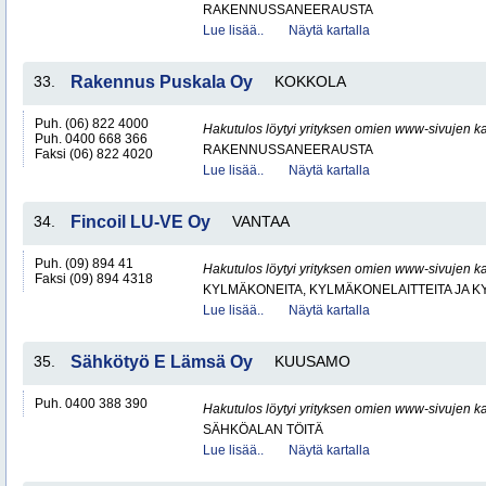
RAKENNUSSANEERAUSTA
Lue lisää..
Näytä kartalla
33.
Rakennus Puskala Oy
KOKKOLA
Puh. (06) 822 4000
Hakutulos löytyi yrityksen omien www-sivujen ka
Puh. 0400 668 366
RAKENNUSSANEERAUSTA
Faksi (06) 822 4020
Lue lisää..
Näytä kartalla
34.
Fincoil LU-VE Oy
VANTAA
Puh. (09) 894 41
Hakutulos löytyi yrityksen omien www-sivujen ka
Faksi (09) 894 4318
KYLMÄKONEITA, KYLMÄKONELAITTEITA JA
Lue lisää..
Näytä kartalla
35.
Sähkötyö E Lämsä Oy
KUUSAMO
Puh. 0400 388 390
Hakutulos löytyi yrityksen omien www-sivujen ka
SÄHKÖALAN TÖITÄ
Lue lisää..
Näytä kartalla