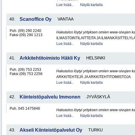
Lue lisää..
Näytä kartalla
40.
Scanoffice Oy
VANTAA
Puh. (09) 290 2240
Hakutulos löytyi yrityksen omien www-sivujen ka
Faksi (09) 290 1213
ILMASTOINTILAITTEITA JA ILMANKÄSITTELYLA
Lue lisää..
Näytä kartalla
41.
Arkkitehtitoimisto Häkli Ky
HELSINKI
Puh. (09) 753 2253
Hakutulos löytyi yrityksen omien www-sivujen ka
Faksi (09) 753 2256
ARKKITEHTEJÄ JA ARKKITEHTITOIMISTOJA
Lue lisää..
Näytä kartalla
42.
Kiinteistöpalvelu Immonen
JYVÄSKYLÄ
Puh. 045 1475846
Hakutulos löytyi yrityksen omien www-sivujen ka
Lue lisää..
Näytä kartalla
43.
Akseli Kiinteistöpalvelut Oy
TURKU