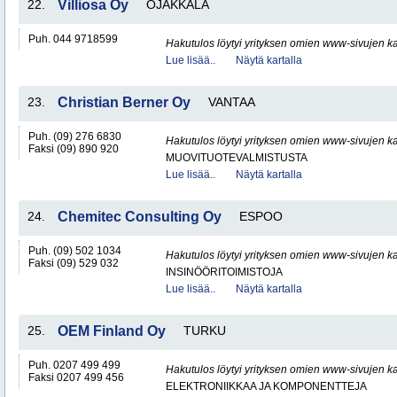
22.
Villiosa Oy
OJAKKALA
Puh. 044 9718599
Hakutulos löytyi yrityksen omien www-sivujen ka
Lue lisää..
Näytä kartalla
23.
Christian Berner Oy
VANTAA
Puh. (09) 276 6830
Hakutulos löytyi yrityksen omien www-sivujen ka
Faksi (09) 890 920
MUOVITUOTEVALMISTUSTA
Lue lisää..
Näytä kartalla
24.
Chemitec Consulting Oy
ESPOO
Puh. (09) 502 1034
Hakutulos löytyi yrityksen omien www-sivujen ka
Faksi (09) 529 032
INSINÖÖRITOIMISTOJA
Lue lisää..
Näytä kartalla
25.
OEM Finland Oy
TURKU
Puh. 0207 499 499
Hakutulos löytyi yrityksen omien www-sivujen ka
Faksi 0207 499 456
ELEKTRONIIKKAA JA KOMPONENTTEJA