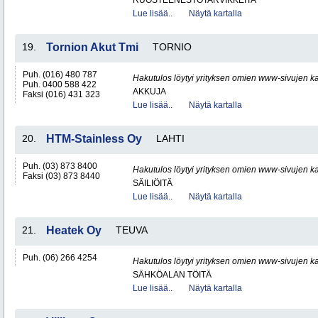
RUOSTEENESTOTARVIKKEITA
Lue lisää..
Näytä kartalla
19.
Tornion Akut Tmi
TORNIO
Puh. (016) 480 787
Hakutulos löytyi yrityksen omien www-sivujen ka
Puh. 0400 588 422
AKKUJA
Faksi (016) 431 323
Lue lisää..
Näytä kartalla
20.
HTM-Stainless Oy
LAHTI
Puh. (03) 873 8400
Hakutulos löytyi yrityksen omien www-sivujen ka
Faksi (03) 873 8440
SÄILIÖITÄ
Lue lisää..
Näytä kartalla
21.
Heatek Oy
TEUVA
Puh. (06) 266 4254
Hakutulos löytyi yrityksen omien www-sivujen ka
SÄHKÖALAN TÖITÄ
Lue lisää..
Näytä kartalla