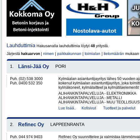
Lauhduttimia
Hakusanalla lauhduttimia löytyi
48
yritystä.
Järjestä
hakuarvon
|
nimen
|
paikkakunnan
|
toimialan
|
tietomäärän
mukaan
1.
Länsi-Jää Oy
PORI
Puh. (02) 538 3000
Kylmäalan asiantuntijayritys lähes 50 vuoden aj
Puh. 0400 532 350
kokenut kylmäalan asiantuntijayritys, joka toimitta
kylmäkoneet, kylmälaitteet ja kylmätilaelementit y
ALIHANKINTAPALVELUJA - ELEKTRONIIKKA
ALIHANKINTAPALVELUJA - METALLI
ALIHANKINTAPALVELUJA - MUU TEOLLISUUS.
Lue lisää..
Kotisivut
Tuotteet ja palvelut
2.
Refinec Oy
LAPPEENRANTA
Puh. 044 974 9403
Refinec Oy suunnittelee ja valmistaa lämmönvai