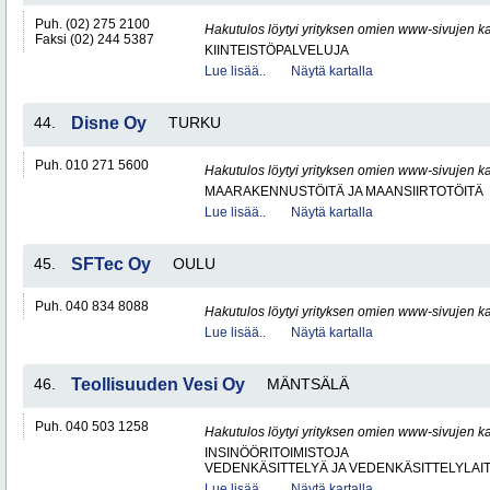
Puh. (02) 275 2100
Hakutulos löytyi yrityksen omien www-sivujen ka
Faksi (02) 244 5387
KIINTEISTÖPALVELUJA
Lue lisää..
Näytä kartalla
44.
Disne Oy
TURKU
Puh. 010 271 5600
Hakutulos löytyi yrityksen omien www-sivujen ka
MAARAKENNUSTÖITÄ JA MAANSIIRTOTÖITÄ
Lue lisää..
Näytä kartalla
45.
SFTec Oy
OULU
Puh. 040 834 8088
Hakutulos löytyi yrityksen omien www-sivujen ka
Lue lisää..
Näytä kartalla
46.
Teollisuuden Vesi Oy
MÄNTSÄLÄ
Puh. 040 503 1258
Hakutulos löytyi yrityksen omien www-sivujen ka
INSINÖÖRITOIMISTOJA
VEDENKÄSITTELYÄ JA VEDENKÄSITTELYLAIT
Lue lisää..
Näytä kartalla