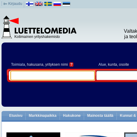
Kirjaudu
Valta
ja te
Kotimainen yrityshakemisto
Toimiala
, hakusana, yrityksen nimi
?
Alue
, kunta, osoite
Etusivu
Markkinapaikka
Hakukone
Mainosta täällä
Kunnat & 