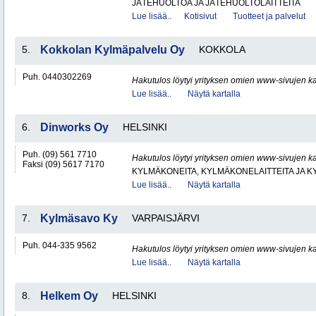
JÄTEHUOLTOA JA JÄTEHUOLTOLAITTEITA
Lue lisää..
Kotisivut
Tuotteet ja palvelut
5.
Kokkolan Kylmäpalvelu Oy
KOKKOLA
Puh. 0440302269
Hakutulos löytyi yrityksen omien www-sivujen ka
Lue lisää..
Näytä kartalla
6.
Dinworks Oy
HELSINKI
Puh. (09) 561 7710
Hakutulos löytyi yrityksen omien www-sivujen ka
Faksi (09) 5617 7170
KYLMÄKONEITA, KYLMÄKONELAITTEITA JA
Lue lisää..
Näytä kartalla
7.
Kylmäsavo Ky
VARPAISJÄRVI
Puh. 044-335 9562
Hakutulos löytyi yrityksen omien www-sivujen ka
Lue lisää..
Näytä kartalla
8.
Helkem Oy
HELSINKI