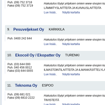
Puh. (09) 752 3718
Hakutulos löytyi yrityksen omien www-sivujen ka
Faksi (09) 752 3719
LÄMMITYSLAITTEITA JA KUIVAUSLAITTEITA
Lue lisää..
Näytä kartalla
9.
Pesuveljekset Oy
KARKKILA
Puh. 0400 242 644
Hakutulos löytyi yrityksen omien www-sivujen ka
Lue lisää..
Näytä kartalla
10.
Ekocoil Oy / Ekopatter Oy
TURENKI
Puh. (03) 644 000
Hakutulos löytyi yrityksen omien www-sivujen ka
Puh. 040 456 0012
ILMASTOINTILAITTEITA JA ILMANKÄSITTELYLA
Faksi (03) 644 0055
Lue lisää..
Näytä kartalla
11.
Teknoma Oy
ESPOO
Puh. (09) 681 021
Hakutulos löytyi yrityksen omien www-sivujen ka
Faksi (09) 6810 2222
TIIVISTEITÄ
Lue lisää..
Näytä kartalla