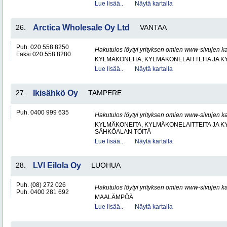
Lue lisää..
Näytä kartalla
26.
Arctica Wholesale Oy Ltd
VANTAA
Puh. 020 558 8250
Hakutulos löytyi yrityksen omien www-sivujen ka
Faksi 020 558 8280
KYLMÄKONEITA, KYLMÄKONELAITTEITA JA
Lue lisää..
Näytä kartalla
27.
Ikisähkö Oy
TAMPERE
Puh. 0400 999 635
Hakutulos löytyi yrityksen omien www-sivujen ka
KYLMÄKONEITA, KYLMÄKONELAITTEITA JA
SÄHKÖALAN TÖITÄ
Lue lisää..
Näytä kartalla
28.
LVI Eilola Oy
LUOHUA
Puh. (08) 272 026
Hakutulos löytyi yrityksen omien www-sivujen ka
Puh. 0400 281 692
MAALÄMPÖÄ
Lue lisää..
Näytä kartalla