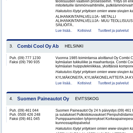
teollisuuden vaativiin prosesseihin. Yritys on er
mitoitetuille lämmönvaihtimille, putkilämmönvaih
Hakutulos löytyi yrityksen omien www-sivujen ka
ALIHANKINTAPALVELUJA - METALLI
ALIHANKINTAPALVELUJA - MUU TEOLLISUUS
SÄILIÖITÄ..
Lue lisää..
Kotisivut
Tuotteet ja palvelut
3.
Combi Cool Oy Ab
HELSINKI
Puh. (09) 777 1230
Vuonna 1985 toimintansa aloittanut Oy Combi 
Faksi (09) 790 935
kylmäalan tukkuliike ja maahantuoja. Combi Cool
kylmäalan huipputekniikkaa, yksittäisiä kompone
Hakutulos löytyi yrityksen omien www-sivujen ka
KYLMÄKONEITA, KYLMÄKONELAITTEITA JA
Lue lisää..
Kotisivut
Tuotteet ja palvelut
4.
Suomen Paineautot Oy
EVITSSKOG
Puh. (09) 461 044
Suomen Paineautot Oy 24 h päivystys (09) 461
Puh. 0500 426 248
ja sulatukset Putkistokuvaukset Pienpuhdistamo
Faksi (09) 461 045
Pumppaamoiden tyhjennykset Korkeapainepesu
kunnossapitopalvelut
Hakutulos löytyi yrityksen omien www-sivujen ka