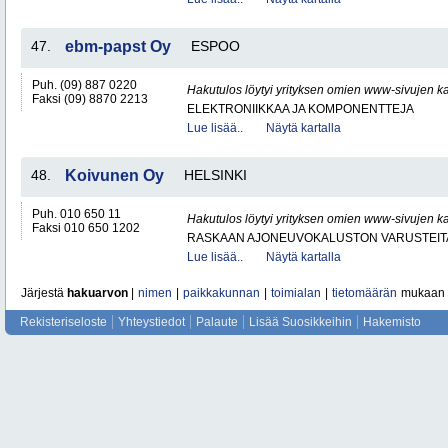
47.
ebm-papst Oy
ESPOO
Puh. (09) 887 0220
Hakutulos löytyi yrityksen omien www-sivujen ka
Faksi (09) 8870 2213
ELEKTRONIIKKAA JA KOMPONENTTEJA
Lue lisää..
Näytä kartalla
48.
Koivunen Oy
HELSINKI
Puh. 010 650 11
Hakutulos löytyi yrityksen omien www-sivujen ka
Faksi 010 650 1202
RASKAAN AJONEUVOKALUSTON VARUSTEITA 
Lue lisää..
Näytä kartalla
Järjestä
hakuarvon
|
nimen
|
paikkakunnan
|
toimialan
|
tietomäärän
mukaan
Rekisteriseloste
Yhteystiedot
Palaute
Lisää Suosikkeihin
Hakemisto