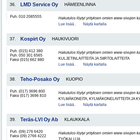
36.
LMD Service Oy
HÄMEENLINNA
Puh. 010 2085555
Hakutulos löytyi yrityksen omien www-sivujen ka
Lue lisää..
Näytä kartalla
37.
Kospirt Oy
HAUKIVUORI
Puh. (015) 412 380
Hakutulos löytyi yrityksen omien www-sivujen ka
Puh. 050 301 6565
KULJETINLAITTEITA JA SIIRTOLAITTEITA
Faksi (015) 662 880
Lue lisää..
Näytä kartalla
38.
Teho-Posako Oy
KUOPIO
Puh. (017) 3696 800
Hakutulos löytyi yrityksen omien www-sivujen ka
Faksi (017) 3696 810
KYLMÄKONEITA, KYLMÄKONELAITTEITA JA
Lue lisää..
Näytä kartalla
39.
Teräs-LVI Oy Ab
KLAUKKALA
Puh. (09) 276 6420
Hakutulos löytyi yrityksen omien www-sivujen ka
Faksi (09) 2766 4222
TYÖKALUJA