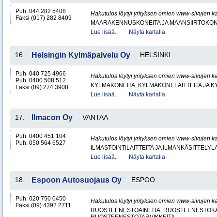
Puh. 044 282 5408
Hakutulos löytyi yrityksen omien www-sivujen ka
Faksi (017) 282 8409
MAARAKENNUSKONEITA JA MAANSIIRTOKONE
Lue lisää..
Näytä kartalla
16.
Helsingin Kylmäpalvelu Oy
HELSINKI
Puh. 040 725 4966
Hakutulos löytyi yrityksen omien www-sivujen ka
Puh. 0400 508 512
KYLMÄKONEITA, KYLMÄKONELAITTEITA JA
Faksi (09) 274 3908
Lue lisää..
Näytä kartalla
17.
Ilmacon Oy
VANTAA
Puh. 0400 451 104
Hakutulos löytyi yrityksen omien www-sivujen ka
Puh. 050 564 6527
ILMASTOINTILAITTEITA JA ILMANKÄSITTELYLA
Lue lisää..
Näytä kartalla
18.
Espoon Autosuojaus Oy
ESPOO
Puh. 020 750 0450
Hakutulos löytyi yrityksen omien www-sivujen ka
Faksi (09) 4392 2711
RUOSTEENESTOAINEITA, RUOSTEENESTOKÄ