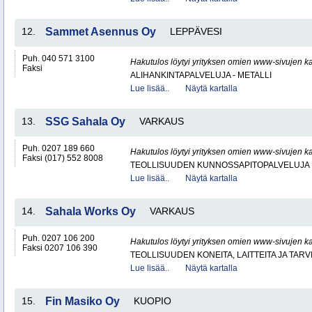
12.
Sammet Asennus Oy
LEPPÄVESI
Puh. 040 571 3100
Hakutulos löytyi yrityksen omien www-sivujen ka
Faksi
ALIHANKINTAPALVELUJA - METALLI
Lue lisää..
Näytä kartalla
13.
SSG Sahala Oy
VARKAUS
Puh. 0207 189 660
Hakutulos löytyi yrityksen omien www-sivujen ka
Faksi (017) 552 8008
TEOLLISUUDEN KUNNOSSAPITOPALVELUJA
Lue lisää..
Näytä kartalla
14.
Sahala Works Oy
VARKAUS
Puh. 0207 106 200
Hakutulos löytyi yrityksen omien www-sivujen ka
Faksi 0207 106 390
TEOLLISUUDEN KONEITA, LAITTEITA JA TARV
Lue lisää..
Näytä kartalla
15.
Fin Masiko Oy
KUOPIO