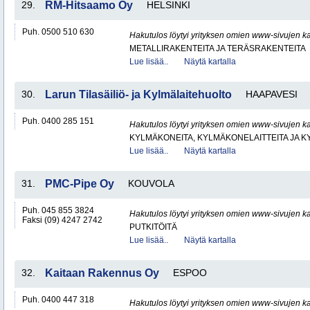
29.
RM-Hitsaamo Oy
HELSINKI
Puh. 0500 510 630
Hakutulos löytyi yrityksen omien www-sivujen ka
METALLIRAKENTEITA JA TERÄSRAKENTEITA
Lue lisää..
Näytä kartalla
30.
Larun Tilasäiliö- ja Kylmälaitehuolto
HAAPAVESI
Puh. 0400 285 151
Hakutulos löytyi yrityksen omien www-sivujen ka
KYLMÄKONEITA, KYLMÄKONELAITTEITA JA
Lue lisää..
Näytä kartalla
31.
PMC-Pipe Oy
KOUVOLA
Puh. 045 855 3824
Hakutulos löytyi yrityksen omien www-sivujen ka
Faksi (09) 4247 2742
PUTKITÖITÄ
Lue lisää..
Näytä kartalla
32.
Kaitaan Rakennus Oy
ESPOO
Puh. 0400 447 318
Hakutulos löytyi yrityksen omien www-sivujen ka