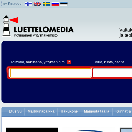
Kirjaudu
Valta
ja te
Kotimainen yrityshakemisto
Toimiala
, hakusana, yrityksen nimi
?
Alue
, kunta, osoite
Etusivu
Markkinapaikka
Hakukone
Mainosta täällä
Kunnat & 