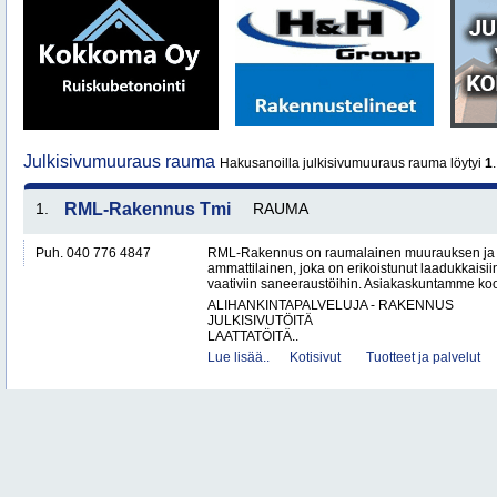
Julkisivumuuraus rauma
Hakusanoilla julkisivumuuraus rauma löytyi
1
1.
RML-Rakennus Tmi
RAUMA
Puh. 040 776 4847
RML-Rakennus on raumalainen muurauksen ja 
ammattilainen, joka on erikoistunut laadukkais
vaativiin saneeraustöihin. Asiakaskuntamme koos
ALIHANKINTAPALVELUJA - RAKENNUS
JULKISIVUTÖITÄ
LAATTATÖITÄ..
Lue lisää..
Kotisivut
Tuotteet ja palvelut