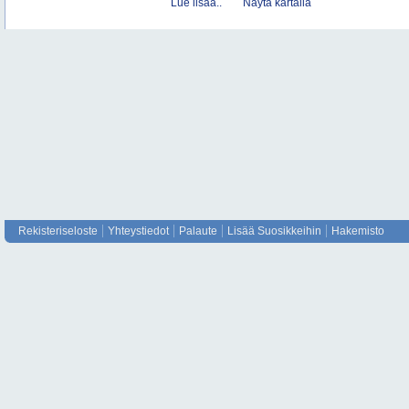
Lue lisää..
Näytä kartalla
Rekisteriseloste
Yhteystiedot
Palaute
Lisää Suosikkeihin
Hakemisto