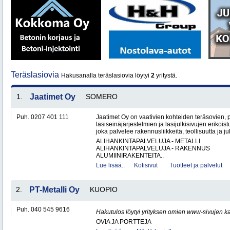
Teräslasiovia
Hakusanalla teräslasiovia löytyi
2
yritystä.
1.
Jaatimet Oy
SOMERO
Puh. 0207 401 111
Jaatimet Oy on vaativien kohteiden teräsovien, 
lasiseinäjärjestelmien ja lasijulkisivujen erikois
joka palvelee rakennusliikkeitä, teollisuutta ja jul
ALIHANKINTAPALVELUJA - METALLI
ALIHANKINTAPALVELUJA - RAKENNUS
ALUMIINIRAKENTEITA..
Lue lisää..
Kotisivut
Tuotteet ja palvelut
2.
PT-Metalli Oy
KUOPIO
Puh. 040 545 9616
Hakutulos löytyi yrityksen omien www-sivujen ka
OVIA JA PORTTEJA