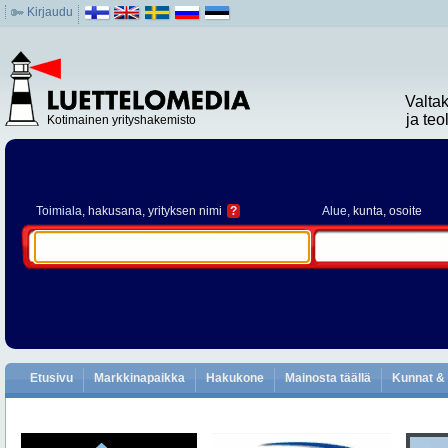
Kirjaudu
Valta
ja te
Kotimainen yrityshakemisto
Toimiala
, hakusana, yrityksen nimi
?
Alue
, kunta, osoite
Etusivu
Markkinapaikka
Hakukone
Mainosta täällä
Kunnat & 