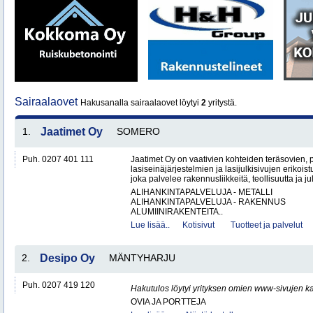
Sairaalaovet
Hakusanalla sairaalaovet löytyi
2
yritystä.
1.
Jaatimet Oy
SOMERO
Puh. 0207 401 111
Jaatimet Oy on vaativien kohteiden teräsovien, 
lasiseinäjärjestelmien ja lasijulkisivujen erikois
joka palvelee rakennusliikkeitä, teollisuutta ja jul
ALIHANKINTAPALVELUJA - METALLI
ALIHANKINTAPALVELUJA - RAKENNUS
ALUMIINIRAKENTEITA..
Lue lisää..
Kotisivut
Tuotteet ja palvelut
2.
Desipo Oy
MÄNTYHARJU
Puh. 0207 419 120
Hakutulos löytyi yrityksen omien www-sivujen ka
OVIA JA PORTTEJA