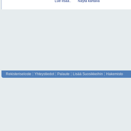
Lue lisää..
Näytä kartalla
Rekisteriseloste
Yhteystiedot
Palaute
Lisää Suosikkeihin
Hakemisto