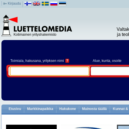
Kirjaudu
Valta
ja te
Kotimainen yrityshakemisto
Toimiala
, hakusana, yrityksen nimi
?
Alue
, kunta, osoite
Etusivu
Markkinapaikka
Hakukone
Mainosta täällä
Kunnat & 