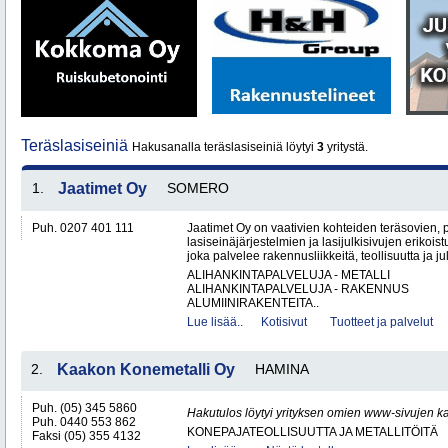
Teräslasiseiniä
Hakusanalla teräslasiseiniä löytyi
3
yritystä.
1.
Jaatimet Oy
SOMERO
Puh. 0207 401 111
Jaatimet Oy on vaativien kohteiden teräsovien, 
lasiseinäjärjestelmien ja lasijulkisivujen erikois
joka palvelee rakennusliikkeitä, teollisuutta ja jul
ALIHANKINTAPALVELUJA - METALLI
ALIHANKINTAPALVELUJA - RAKENNUS
ALUMIINIRAKENTEITA..
Lue lisää..
Kotisivut
Tuotteet ja palvelut
2.
Kaakon Konemetalli Oy
HAMINA
Puh. (05) 345 5860
Hakutulos löytyi yrityksen omien www-sivujen ka
Puh. 0440 553 862
KONEPAJATEOLLISUUTTA JA METALLITÖITÄ
Faksi (05) 355 4132