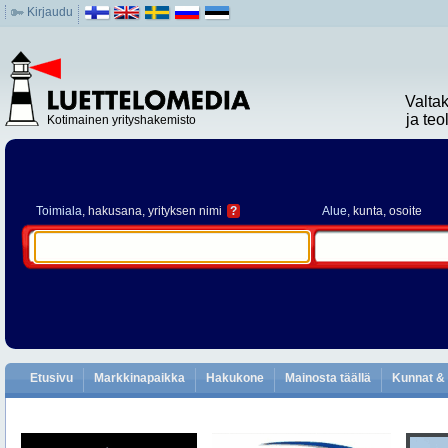
Kirjaudu
Valta
ja te
Kotimainen yrityshakemisto
Toimiala
, hakusana, yrityksen nimi
?
Alue
, kunta, osoite
Etusivu
Markkinapaikka
Hakukone
Mainosta täällä
Kunnat & 