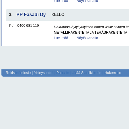
Lue lisää..
Näytä kartalla
3.
PP Fasadi Oy
KELLO
Puh. 0400 681 119
Hakutulos löytyi yrityksen omien www-sivujen ka
METALLIRAKENTEITA JA TERÄSRAKENTEITA
Lue lisää..
Näytä kartalla
Rekisteriseloste
Yhteystiedot
Palaute
Lisää Suosikkeihin
Hakemisto