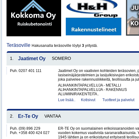
Teräsoville
Hakusanalla teräsoville löytyi
3
yritystä.
1.
Jaatimet Oy
SOMERO
Puh. 0207 401 111
Jaatimet Oy on vaativien kohteiden teräsovien, 
lasiseinäjärjestelmien ja lasijulkisivujen erikois
joka palvelee rakennusliikkeitä, teollisuutta ja jul
ALIHANKINTAPALVELUJA - METALLI
ALIHANKINTAPALVELUJA - RAKENNUS
ALUMIINIRAKENTEITA..
Lue lisää..
Kotisivut
Tuotteet ja palvelut
2.
Er-Te Oy
VANTAA
Puh. (09) 896 229
ER-TE Oy on suomalainen erikoissaranoiden valmi
Puh. +358 400 424 027
vuoden kokemus vaativista saranaratkaisuista. Y
1945 lähtien ja on erikoistunut erityisesti teollisu