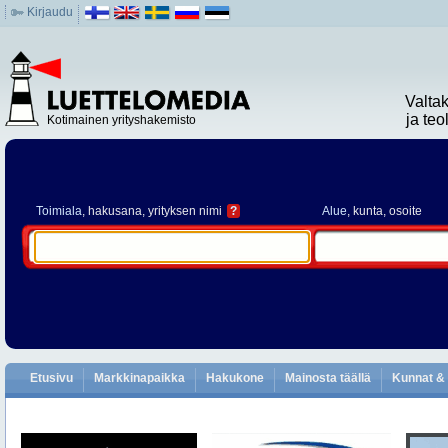
Kirjaudu
Valta
ja te
Kotimainen yrityshakemisto
Toimiala
, hakusana, yrityksen nimi
?
Alue
, kunta, osoite
Etusivu
Markkinapaikka
Hakukone
Mainosta täällä
Kunnat & 