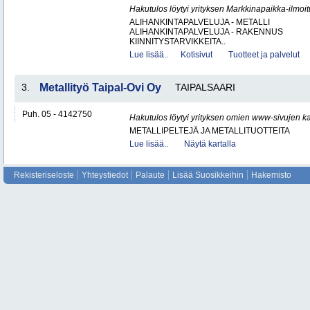
Hakutulos löytyi yrityksen Markkinapaikka-ilmoi
ALIHANKINTAPALVELUJA - METALLI
ALIHANKINTAPALVELUJA - RAKENNUS
KIINNITYSTARVIKKEITA..
Lue lisää..
Kotisivut
Tuotteet ja palvelut
3.
Metallityö Taipal-Ovi Oy
TAIPALSAARI
Puh. 05 - 4142750
Hakutulos löytyi yrityksen omien www-sivujen ka
METALLIPELTEJÄ JA METALLITUOTTEITA
Lue lisää..
Näytä kartalla
Rekisteriseloste
Yhteystiedot
Palaute
Lisää Suosikkeihin
Hakemisto