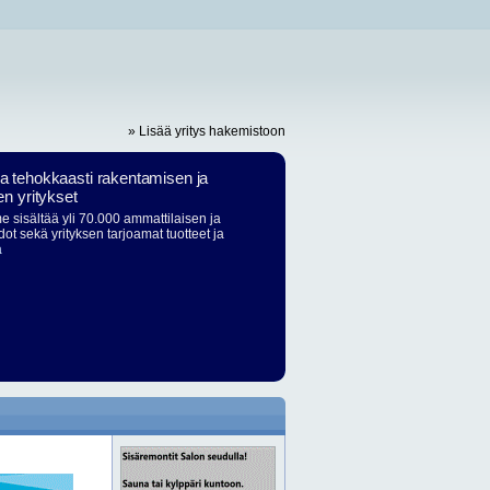
» Lisää yritys hakemistoon
ja tehokkaasti rakentamisen ja
en yritykset
 sisältää yli 70.000 ammattilaisen ja
dot sekä yrityksen tarjoamat tuotteet ja
ä