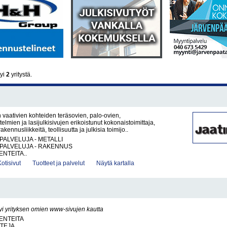
tyi
2
yritystä.
 vaativien kohteiden teräsovien, palo-ovien,
telmien ja lasijulkisivujen erikoistunut kokonaistoimittaja,
akennusliikkeitä, teollisuutta ja julkisia toimijo..
PALVELUJA - METALLI
PALVELUJA - RAKENNUS
ENTEITA..
Kotisivut
Tuotteet ja palvelut
Näytä kartalla
yi yrityksen omien www-sivujen kautta
ENTEITA
TTEJA