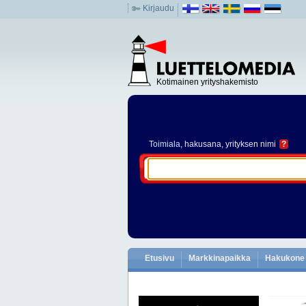
Kirjaudu
Kotimainen yrityshakemisto
Toimiala
, hakusana, yrityksen nimi
?
Etusivu
Markkinapaikka
Hakukone