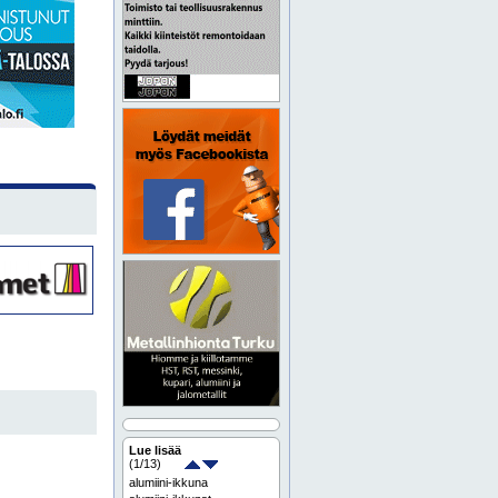
Lue lisää
(
1
/13)
alumiini-ikkuna