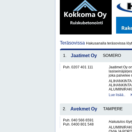
Teräsovissa
Hakusanalla teräsovissa löy
1.
Jaatimet Oy
SOMERO
Puh. 0207 401 111
Jaatimet Oy on
lasiseinäjärjes
joka palvelee r
ALIHANKINTA
ALIHANKINTA
ALUMIINIRAK
Lue lisää..
2.
Avekmet Oy
TAMPERE
Puh. 040 566 6591
Hakutulos löyt
Puh. 0400 801 548
ALUMIINIRAK
OVIA JA POR