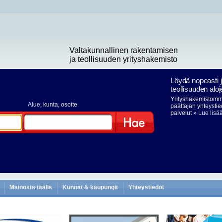
Valtakunnallinen rakentamisen
ja teollisuuden yrityshakemisto
Löydä nopeasti 
teollisuuden aloj
Yrityshakemistomme
Alue
, kunta, osoite
päättäjän yhteystie
palvelut
» Lue lisä
Hae
Mainosta täällä
Kunnat & kaupungit
Yhteystiedot